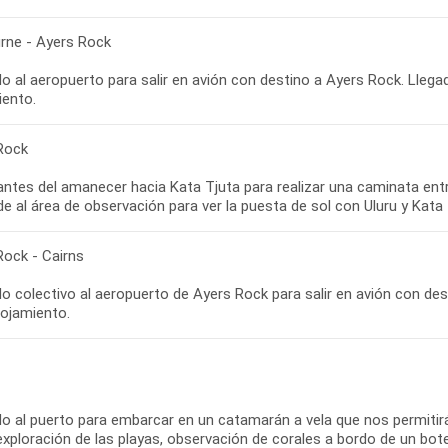
rne - Ayers Rock
o al aeropuerto para salir en avión con destino a Ayers Rock. Llega
iento.
Rock
antes del amanecer hacia Kata Tjuta para realizar una caminata entr
e al área de observación para ver la puesta de sol con Uluru y Kata 
Rock - Cairns
o colectivo al aeropuerto de Ayers Rock para salir en avión con desti
Alojamiento.
do al puerto para embarcar en un catamarán a vela que nos permitir
 exploración de las playas, observación de corales a bordo de un bo