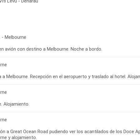
Viti Levu - Denarau
 - Melbourne
 en avión con destino a Melbourne. Noche a bordo.
rne
 a Melbourne. Recepción en el aeropuerto y traslado al hotel. Aloja
rne
re. Alojamiento.
rne
ión a Great Ocean Road pudiendo ver los acantilados de los Doce Ap
rne y alojamiento.