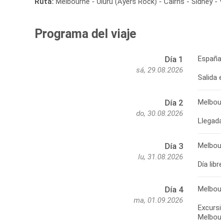
Ruta:
Melbourne - Uluru (Ayers Rock) - Cairns - Sídney - 
Programa del viaje
España
Día 1
sá, 29.08.2026
Salida
Melbou
Día 2
do, 30.08.2026
Llegada
Melbou
Día 3
lu, 31.08.2026
Día lib
Melbou
Día 4
ma, 01.09.2026
Excurs
Melbou