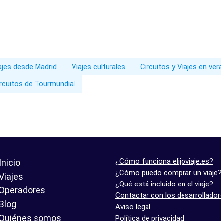
iajes desde Madrid
Viajes culturales
Circuitos y Viajes en ve
rcuitos de Tourmundial
¿Cómo funciona elijoviaje.es?
Inicio
¿Cómo puedo comprar un viaje
Viajes
¿Qué está incluido en el viaje?
Operadores
Contactar con los desarrollado
Blog
Aviso legal
Quiénes somos
Política de privacidad