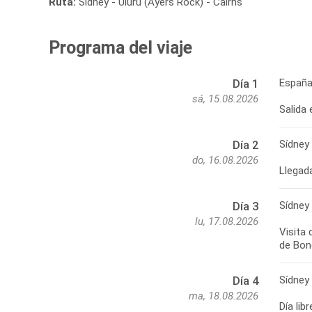
Ruta:
Sídney - Uluru (Ayers Rock) - Cairns
Programa del viaje
España
Día 1
sá, 15.08.2026
Salida 
Sídney
Día 2
do, 16.08.2026
Llegada
Sídney
Día 3
lu, 17.08.2026
Visita 
Sídney
Día 4
ma, 18.08.2026
Día lib