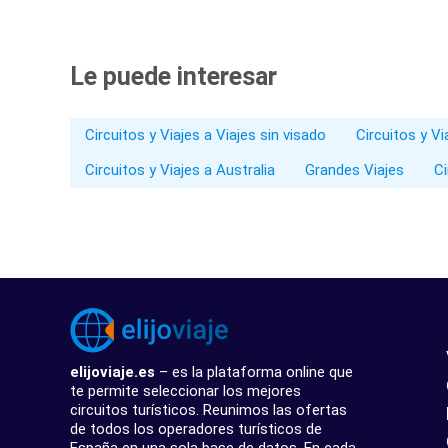
Le puede interesar
Circuitos y Viajes a Viajes sin visado
Circuitos y V
Circuitos y Viajes a Australia
Grandes Viajes
Ci
elijoviaje.es
– es la plataforma online que
te permite seleccionar los mejores
circuitos turísticos. Reunimos las ofertas
de todos los operadores turísticos de