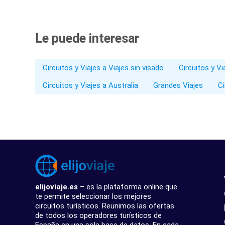
Le puede interesar
Circuitos y Viajes a Viajes sin visado
Circuitos y V
Circuitos y Viajes a Australia
Grandes Viajes
Ci
elijoviaje.es
– es la plataforma online que
te permite seleccionar los mejores
circuitos turísticos. Reunimos las ofertas
de todos los operadores turísticos de