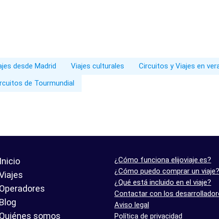
iajes desde Madrid
Viajes culturales
Circuitos y Viajes en ve
rcuitos de Tourmundial
¿Cómo funciona elijoviaje.es?
Inicio
¿Cómo puedo comprar un viaje
Viajes
¿Qué está incluido en el viaje?
Operadores
Contactar con los desarrollado
Blog
Aviso legal
Quiénes somos
Política de privacidad