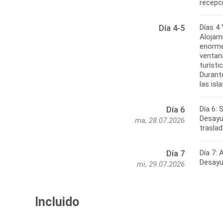
recepci
Días 4 
Día 4-5
Alojami
enorme
ventana
turísti
Durante
las is
Día 6: 
Día 6
Desayun
ma, 28.07.2026
traslad
Día 7:
Día 7
mi, 29.07.2026
Incluido