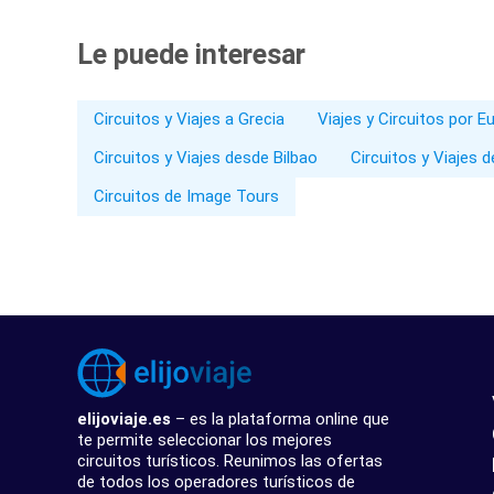
Le puede interesar
Circuitos y Viajes a Grecia
Viajes y Circuitos por E
Circuitos y Viajes desde Bilbao
Circuitos y Viajes 
Circuitos de Image Tours
elijoviaje.es
– es la plataforma online que
te permite seleccionar los mejores
circuitos turísticos. Reunimos las ofertas
de todos los operadores turísticos de