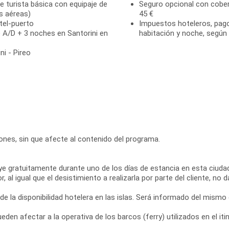
se turista básica con equipaje de
Seguro opcional con cober
s aéreas)
45 €
tel-puerto
Impuestos hoteleros, pago 
 A/D + 3 noches en Santorini en
habitación y noche, según 
ni - Pireo
ciones, sin que afecte al contenido del programa.
ye gratuitamente durante uno de los días de estancia en esta ciudad
l igual que el desistimiento a realizarla por parte del cliente, no d
 de la disponibilidad hotelera en las islas. Será informado del mismo
den afectar a la operativa de los barcos (ferry) utilizados en el iti