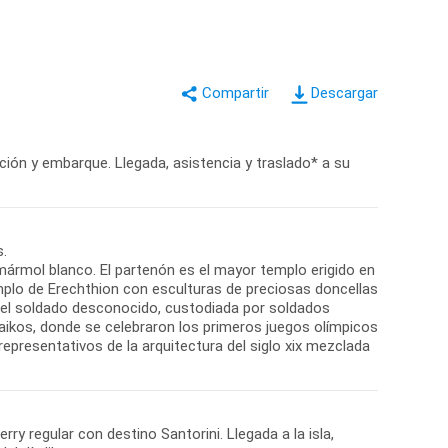
Descargar
ación y embarque. Llegada, asistencia y traslado* a su
s.
 mármol blanco. El partenón es el mayor templo erigido en
plo de Erechthion con esculturas de preciosas doncellas
 del soldado desconocido, custodiada por soldados
naikos, donde se celebraron los primeros juegos olímpicos
s representativos de la arquitectura del siglo xix mezclada
rry regular con destino Santorini. Llegada a la isla,