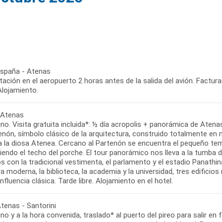
 España - Atenas
ación en el aeropuerto 2 horas antes de la salida del avión. Factur
Alojamiento.
: Atenas
o. Visita gratuita incluida*: ½ día acropolis + panorámica de Atena
enón, símbolo clásico de la arquitectura, construido totalmente en
a la diosa Atenea. Cercano al Partenón se encuentra el pequeño tem
iendo el techo del porche. El tour panorámico nos lleva a la tumba
s con la tradicional vestimenta, el parlamento y el estadio Panathi
ra moderna, la biblioteca, la academia y la universidad, tres edificio
influencia clásica. Tarde libre. Alojamiento en el hotel.
Atenas - Santorini
o y a la hora convenida, traslado* al puerto del pireo para salir en fe