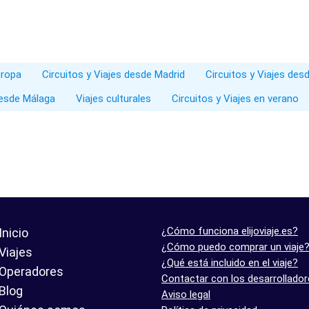
uropa
Circuitos y Viajes desde Madrid
Circuitos y Viajes des
desde Málaga
Viajes culturales
Circuitos y Viajes en verano
¿Cómo funciona elijoviaje.es?
Inicio
¿Cómo puedo comprar un viaje
Viajes
¿Qué está incluido en el viaje?
Operadores
Contactar con los desarrollado
Blog
Aviso legal