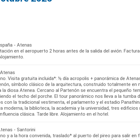
 España - Atenas
ación en el aeropuerto 2 horas antes de la salida del avión. Factur
Alojamiento.
: Atenas
o. Visita gratuita incluida*: ½ día acropolis + panorámica de Atena
enón, símbolo clásico de la arquitectura, construido totalmente en
a la diosa Atenea. Cercano al Partenón se encuentra el pequeño tem
iendo el techo del porche. El tour panorámico nos lleva a la tumba
s con la tradicional vestimenta, el parlamento y el estadio Panathi
ra moderna, la biblioteca, la academia y la universidad, tres edificio
influencia clásica. Tarde libre. Alojamiento en el hotel.
Atenas - Santorini
o y a la hora convenida, traslado* al puerto del pireo para salir en fe