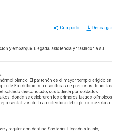
Descargar
ación y embarque. Llegada, asistencia y traslado* a su
s.
 mármol blanco. El partenón es el mayor templo erigido en
plo de Erechthion con esculturas de preciosas doncellas
 del soldado desconocido, custodiada por soldados
naikos, donde se celebraron los primeros juegos olímpicos
s representativos de la arquitectura del siglo xix mezclada
rry regular con destino Santorini. Llegada a la isla,