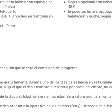
se turista básica con equipaje de
Seguro opcional con cober
s aéreas)
45 €
tel-puerto
Impuestos hoteleros, pago 
 A/D + 3 noches en Santorini en
habitación y noche, según 
ni - Pireo
ciones, sin que afecte al contenido del programa.
ye gratuitamente durante uno de los días de estancia en esta ciudad
l igual que el desistimiento a realizarla por parte del cliente, no d
 de la disponibilidad hotelera en las islas. Será informado del mismo
den afectar a la operativa de los barcos (ferry) utilizados en el iti