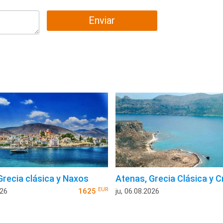
Enviar
Grecia clásica y Naxos
Atenas, Grecia Clásica y C
EUR
026
1625
ju, 06.08.2026