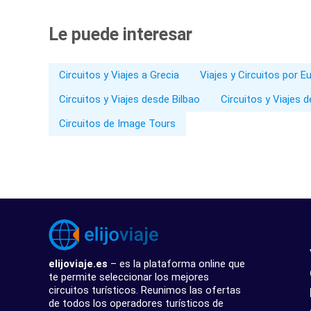
Le puede interesar
Circuitos y Viajes a Grecia
Viajes y Circuitos por E
Circuitos y Viajes desde Bilbao
Circuitos y Viajes 
Circuitos de Image Tours
elijoviaje.es
– es la plataforma online que
te permite seleccionar los mejores
circuitos turísticos. Reunimos las ofertas
de todos los operadores turísticos de