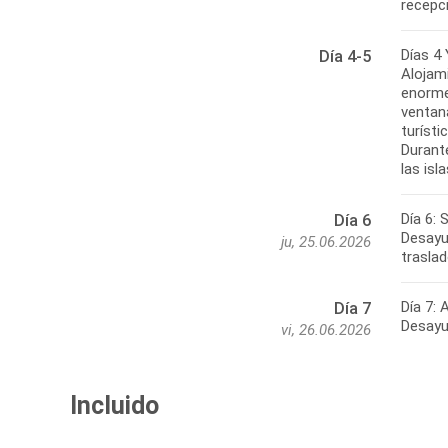
recepci
Días 4 
Día 4-5
Alojami
enorme
ventana
turísti
Durante
las is
Día 6: 
Día 6
Desayun
ju, 25.06.2026
traslad
Día 7:
Día 7
vi, 26.06.2026
Incluido