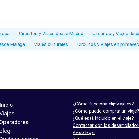
uropa
Circuitos y Viajes desde Madrid
Circuitos y Viajes des
desde Málaga
Viajes culturales
Circuitos y Viajes en primaver
¿Cómo funciona elijoviaje.es?
Inicio
¿Cómo puedo comprar un viaje
Viajes
¿Qué está incluido en el viaje?
Operadores
Contactar con los desarrollado
Blog
Aviso legal