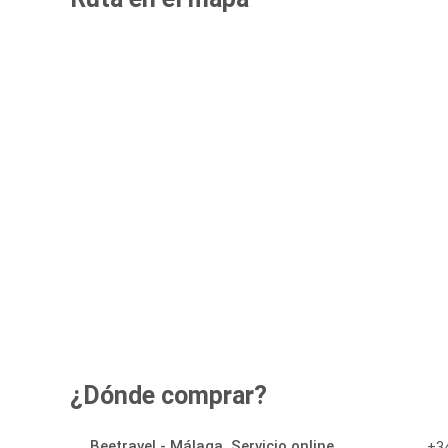
¿Dónde comprar?
Beetravel - Málaga, Servicio online
+34