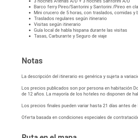
3 noches Atenas A/D + 3 noches Santorini A/D
Barco ferry Pireo/Santorini y Santorini /Pireo en
Mini crucero de 5 horas, con traslados, comidas y 
Traslados regulares según itinerario
Visitas según itinerario
Guía local de habla hispana durante las visitas
Tasas, Carburante y Seguro de viaje
Notas
La descripción del itinerario es genérica y sujeta a varia
Los precios publicados son por persona en habitación Do
de 12 años. La mayoría de los hoteles no disponen de hab
Los precios finales pueden variar hasta 21 días antes de l
Oferta basada en condiciones especiales de contratación 
Ruta en el mapa