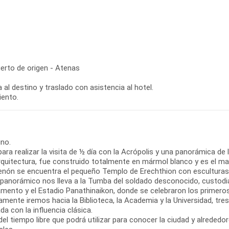
erto de origen - Atenas
 al destino y traslado con asistencia al hotel.
iento.
s
no.
para realizar la visita de ½ día con la Acrópolis y una panorámica de
arquitectura, fue construido totalmente en mármol blanco y es el m
tenón se encuentra el pequeño Templo de Erechthion con esculturas 
r panorámico nos lleva a la Tumba del soldado desconocido, custodia
lamento y el Estadio Panathinaikon, donde se celebraron los primer
mente iremos hacia la Biblioteca, la Academia y la Universidad, tres 
a con la influencia clásica.
el tiempo libre que podrá utilizar para conocer la ciudad y alrededo