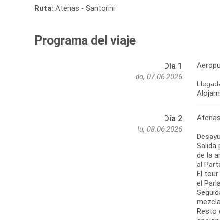
Ruta:
Atenas - Santorini
Programa del viaje
Aeropu
Día 1
do, 07.06.2026
Llegada
Alojam
Atena
Día 2
lu, 08.06.2026
Desayu
Salida 
de la 
al Par
El tou
el Par
Seguida
mezclad
Resto d