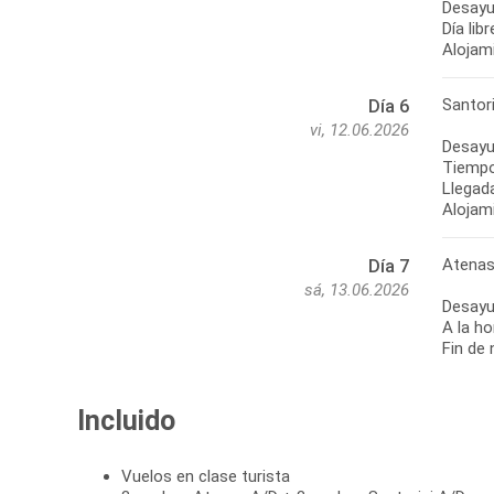
Desayu
Día libr
Alojam
Santor
Día 6
vi, 12.06.2026
Desayu
Tiempo 
Llegada
Alojam
Atenas
Día 7
sá, 13.06.2026
Desayu
A la ho
Fin de 
Incluido
Vuelos en clase turista