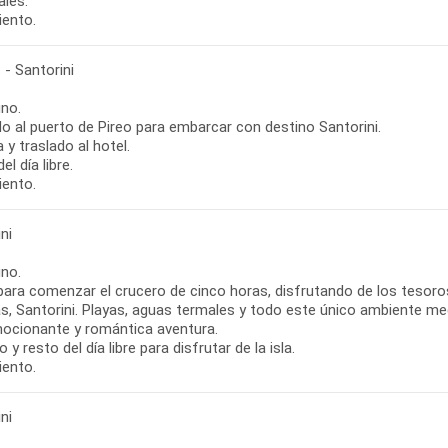
ales.
iento.
 - Santorini
no.
o al puerto de Pireo para embarcar con destino Santorini.
 y traslado al hotel.
el día libre.
iento.
ni
no.
para comenzar el crucero de cinco horas, disfrutando de los tesoro
as, Santorini. Playas, aguas termales y todo este único ambiente 
ocionante y romántica aventura.
 y resto del día libre para disfrutar de la isla.
iento.
ni