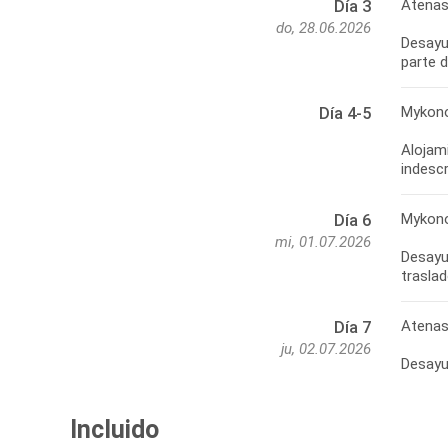
Atenas
Día 3
do, 28.06.2026
Desayun
parte d
Mykon
Día 4-5
Alojami
indesc
Mykono
Día 6
mi, 01.07.2026
Desayun
traslad
Atenas
Día 7
ju, 02.07.2026
Incluido