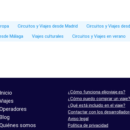
uropa
Circuitos y Viajes desde Madrid
Circuitos y Viajes des
desde Málaga
Viajes culturales
Circuitos y Viajes en verano
¿Cómo funciona elijoviaje.es?
Inicio
¿Cómo puedo comprar un viaje
Viajes
¿Qué está incluido en el viaje?
Operadores
Contactar con los desarrollado
Blog
Aviso legal
Quiénes somos
Política de privacidad