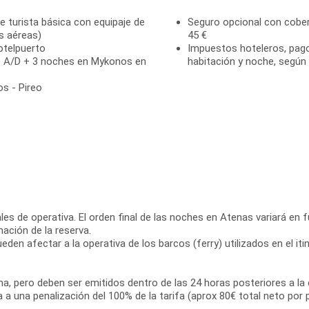
se turista básica con equipaje de
Seguro opcional con cober
s aéreas)
45 €
otelpuerto
Impuestos hoteleros, pago 
de A/D + 3 noches en Mykonos en
habitación y noche, según 
os - Pireo
es de operativa. El orden final de las noches en Atenas variará en fun
ación de la reserva.
den afectar a la operativa de los barcos (ferry) utilizados en el iti
ama, pero deben ser emitidos dentro de las 24 horas posteriores a la 
ta a una penalización del 100% de la tarifa (aprox 80€ total neto por