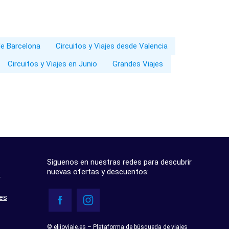
de Barcelona
Circuitos y Viajes desde Valencia
Circuitos y Viajes en Junio
Grandes Viajes
Síguenos en nuestras redes para descubrir
nuevas ofertas y descuentos:
?
res
© elijoviaje.es – Plataforma de búsqueda de viajes