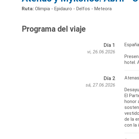
Ruta:
Olimpia - Epidauro - Delfos - Meteora
Programa del viaje
España
Día 1
vi, 26.06.2026
Present
hotel. 
Atena
Día 2
sá, 27.06.2026
Desayun
El Part
honor 
sosten
vestido
de la e
con la 