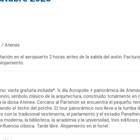
 / Atenas
ación en el aeropuerto 2 horas antes de la salida del avión. Factur
Alojamiento.
s
o. visita gratuita incluida*: ½ día Acropolis + panorámica de Atenas
enón, símbolo clásico de la arquitectura, construido totalmente en
a la diosa Atenea. Cercano al Partenón se encuentra el pequeño tem
iendo el techo del porche. El tour panorámico nos lleva a la tumba
s con la tradicional vestimenta, el parlamento y el estadio Panathi
ra moderna, la biblioteca, la academia y la universidad, tres edificio
influencia clásica. Tarde libre. Alojamiento en el hotel.