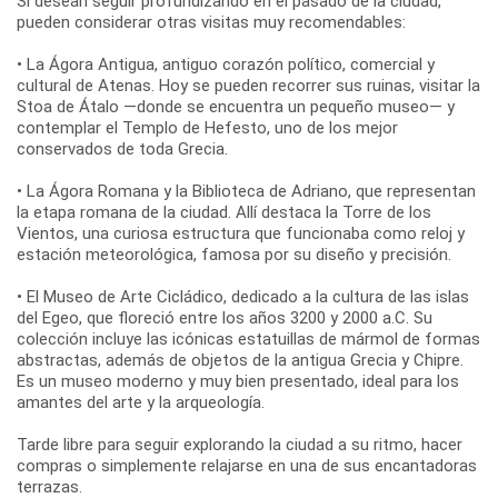
Si desean seguir profundizando en el pasado de la ciudad,
pueden considerar otras visitas muy recomendables:
• La Ágora Antigua, antiguo corazón político, comercial y
cultural de Atenas. Hoy se pueden recorrer sus ruinas, visitar la
Stoa de Átalo —donde se encuentra un pequeño museo— y
contemplar el Templo de Hefesto, uno de los mejor
conservados de toda Grecia.
• La Ágora Romana y la Biblioteca de Adriano, que representan
la etapa romana de la ciudad. Allí destaca la Torre de los
Vientos, una curiosa estructura que funcionaba como reloj y
estación meteorológica, famosa por su diseño y precisión.
• El Museo de Arte Cicládico, dedicado a la cultura de las islas
del Egeo, que floreció entre los años 3200 y 2000 a.C. Su
colección incluye las icónicas estatuillas de mármol de formas
abstractas, además de objetos de la antigua Grecia y Chipre.
Es un museo moderno y muy bien presentado, ideal para los
amantes del arte y la arqueología.
Tarde libre para seguir explorando la ciudad a su ritmo, hacer
compras o simplemente relajarse en una de sus encantadoras
terrazas.