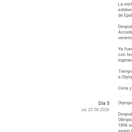
La visi
exhibe
de Epi
Despué
Accede
veremo
Ya fue
con te
ingenie
Tiempo
a Olymp
Cena y 
Olympi
Día 5
sá, 22.08.2026
Después
Olímpic
1896 s
según l