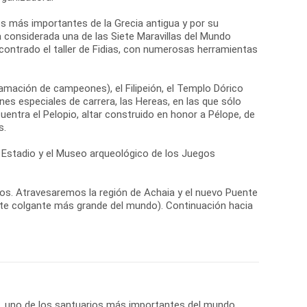
os más importantes de la Grecia antigua y por su
a considerada una de las Siete Maravillas del Mundo
contrado el taller de Fidias, con numerosas herramientas
lamación de campeones), el Filipeión, el Templo Dórico
es especiales de carrera, las Hereas, en las que sólo
cuentra el Pelopio, altar construido en honor a Pélope, de
s.
el Estadio y el Museo arqueológico de los Juegos
a Delfos. Atravesaremos la región de Achaia y el nuevo Puente
nte colgante más grande del mundo). Continuación hacia
os, uno de los santuarios más importantes del mundo