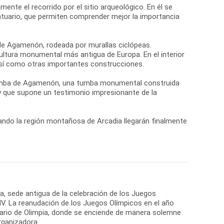
nte el recorrido por el sitio arqueológico. En él se
ntuario, que permiten comprender mejor la importancia
 de Agamenón, rodeada por murallas ciclópeas.
ultura monumental más antigua de Europa. En el interior
 así como otras importantes construcciones.
 Tumba de Agamenón, una tumba monumental construida
 y que supone un testimonio impresionante de la
ando la región montañosa de Arcadia llegarán finalmente
ia, sede antigua de la celebración de los Juegos
 IV. La reanudación de los Juegos Olímpicos en el año
tuario de Olimpia, donde se enciende de manera solemne
rganizadora.