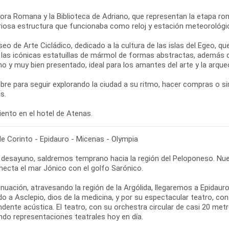
ora Romana y la Biblioteca de Adriano, que representan la etapa roma
riosa estructura que funcionaba como reloj y estación meteorológic
seo de Arte Cicládico, dedicado a la cultura de las islas del Egeo, q
e las icónicas estatuillas de mármol de formas abstractas, además d
 y muy bien presentado, ideal para los amantes del arte y la arqueo
libre para seguir explorando la ciudad a su ritmo, hacer compras o 
s.
de Corinto - Epidauro - Micenas - Olympia
l desayuno, saldremos temprano hacia la región del Peloponeso. Nue
necta el mar Jónico con el golfo Sarónico.
inuación, atravesando la región de la Argólida, llegaremos a Epidau
do a Asclepio, dios de la medicina, y por su espectacular teatro, c
dente acústica. El teatro, con su orchestra circular de casi 20 me
ndo representaciones teatrales hoy en día.