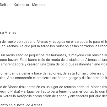
- Delfos - Kalamata - Meteora
a a Atenas
 del vuelo con destino Atenas y recogida en el aeropuerto para el tra
re en Atenas. Ya que por la tarde los museos están cerrados les re
s un barrio lleno de pequeños restaurantes, la mayoría con música e
moso buzuki. Es el barrio más de moda de la ciudad de Atenas actual
y emprendedora y crearon una zona de ocio que realmente tiene vida 
comendamos cenar a base de raciones, de esta forma probarán lo m
les. Aquí conocerán el ambiente auténtico griego y disfrutarán de l
a de Monastiraki también es un lugar de reunión habitual. Monastir
vecino Plaka) y el lugar perfecto para tener tu primer contacto con
za, verás la Acrópolis como telón de fondo y entenderás por qué de