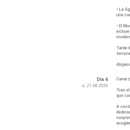
• La Ág
una cu
• El Mu
incluy
moderno
Tarde 
terraza
Canal 
Día 4
vi, 21.08.2026
Tras e
que co
A cont
dedica
sorpren
acogie