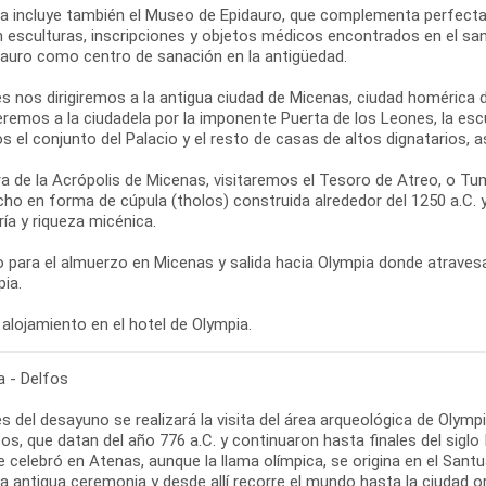
ta incluye también el Museo de Epidauro, que complementa perfectame
n esculturas, inscripciones y objetos médicos encontrados en el sa
dauro como centro de sanación en la antigüedad.
s nos dirigiremos a la antigua ciudad de Micenas, ciudad homérica
remos a la ciudadela por la imponente Puerta de los Leones, la esc
s el conjunto del Palacio y el resto de casas de altos dignatarios,
ra de la Acrópolis de Micenas, visitaremos el Tesoro de Atreo, o
cho en forma de cúpula (tholos) construida alrededor del 1250 a.C.
ría y riqueza micénica.
 para el almuerzo en Micenas y salida hacia Olympia donde atraves
ia.
alojamiento en el hotel de Olympia.
a - Delfos
 del desayuno se realizará la visita del área arqueológica de Olymp
os, que datan del año 776 a.C. y continuaron hasta finales del siglo
e celebró en Atenas, aunque la llama olímpica, se origina en el San
a antigua ceremonia y desde allí recorre el mundo hasta la ciudad o