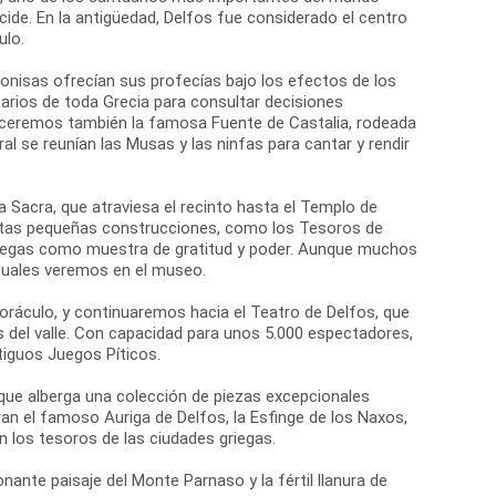
cide. En la antigüedad, Delfos fue considerado el centro
ulo.
onisas ofrecían sus profecías bajo los efectos de los
arios de toda Grecia para consultar decisiones
oceremos también la famosa Fuente de Castalia, rodeada
al se reunían las Musas y las ninfas para cantar y rendir
ía Sacra, que atraviesa el recinto hasta el Templo de
Estas pequeñas construcciones, como los Tesoros de
griegas como muestra de gratitud y poder. Aunque muchos
 cuales veremos en el museo.
 oráculo, y continuaremos hacia el Teatro de Delfos, que
s del valle. Con capacidad para unos 5.000 espectadores,
tiguos Juegos Píticos.
 que alberga una colección de piezas excepcionales
n el famoso Auriga de Delfos, la Esfinge de los Naxos,
 los tesoros de las ciudades griegas.
nante paisaje del Monte Parnaso y la fértil llanura de