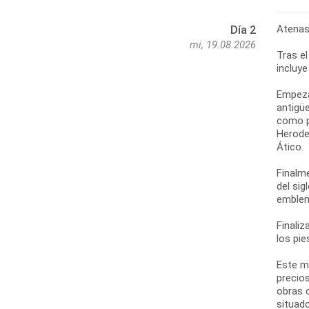
Atenas:
Día 2
mi, 19.08.2026
Tras el
incluye
Empezar
antigüe
como po
Herodes
Ático.
Finalm
del sig
emblem
Finaliz
los pie
Este m
precios
obras 
situado