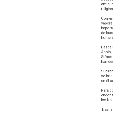
antiguo
religio
Comenz
vapore
import
de laur
homena
Desde l
Apolo,
Sifnos
han de
Subirem
se int
en él 
Para c
encont
los Ko
Tras la