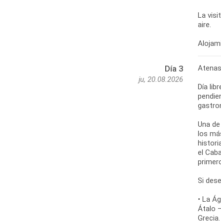
La visi
aire.
Alojami
Atenas:
Día 3
ju, 20.08.2026
Día li
pendien
gastro
Una de
los más
histor
el Cab
primer
Si des
• La Ág
Átalo 
Grecia.