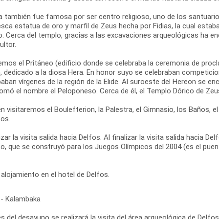
a también fue famosa por ser centro religioso, uno de los santuari
sca estatua de oro y marfil de Zeus hecha por Fidias, la cual estab
o. Cerca del templo, gracias a las excavaciones arqueológicas ha en
ultor.
emos el Pritáneo (edificio donde se celebraba la ceremonia de proc
, dedicado a la diosa Hera. En honor suyo se celebraban competicion
paban vírgenes de la región de la Elide. Al suroeste del Hereon se en
tomó el nombre el Peloponeso. Cerca de él, el Templo Dórico de Zeu
 visitaremos el Boulefterion, la Palestra, el Gimnasio, los Baños, 
cos.
lizar la visita salida hacia Delfos. Al finalizar la visita salida haci
co, que se construyó para los Juegos Olímpicos del 2004 (es el pue
alojamiento en el hotel de Delfos.
 - Kalambaka
s del desayuno se realizará la visita del área arqueológica de Delf