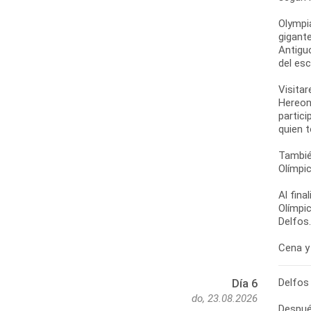
Olympi
gigante
Antigu
del esc
Visitar
Hereon
partici
quien 
También
Olímpi
Al fina
Olímpi
Delfos.
Cena y 
Delfos
Día 6
do, 23.08.2026
Despué