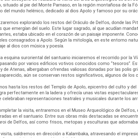
, situado al pie del Monte Parnaso, en la región montañosa de la Fó
so del mundo helénico, dedicado al dios Apolo y famoso por su orác
aremos explorando los restos del Oráculo de Delfos, donde las Pit
s que emergían del suelo. Este lugar sagrado, al que acudían mandat
antes, estaba ubicado en el corazón de un paisaje imponente. Con
eles consagrados a Apolo. Según la mitología, en este entorno natur
je al dios con música y poesía.
a esquina suroriental del santuario iniciaremos el recorrido por la V
 pasando por varios edificios votivos conocidos como “tesoros”. 
 y de Atenas, albergaban ofrendas valiosas donadas por las polis 
saparecido, aún se conservan restos significativos, algunos de los
os hasta los restos del Templo de Apolo, epicentro del culto y del
egra perfectamente en la ladera y ofrecía unas vistas espectaculare
se celebraban representaciones teatrales y musicales durante los an
ompletar la visita, entraremos en el Museo Arqueológico de Delfos,
radas en el santuario. Entre sus obras más destacadas se encuentra
uroi de Delfos, así como frisos, metopas y esculturas que adornaban
 visita, saldremos en dirección a Kalambaka, atravesando el impresio