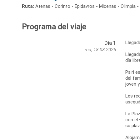
Ruta:
Atenas - Corinto - Epidavros - Micenas - Olimpia 
Programa del viaje
Llegad
Día 1
ma, 18.08.2026
Llegada
día lib
Psiri e
del fa
joven 
Les re
asequib
La Plaz
con el 
su pla