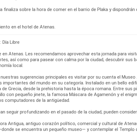
ta finaliza sobre la hora de comer en el barrio de Plaka y dispondrán 
ento en el hotel de Atenas.
 Día Libre
bre en Atenas. Les recomendamos aprovechar esta jornada para vis
tes, así como para pasear con calma por la ciudad, descubrir sus ba
nomía local.
 nuestras sugerencias principales es visitar por su cuenta el Muse
 importantes del mundo en su categoría. Instalado en un bello edifi
ia de Grecia, desde la prehistoria hasta la época romana. Entre sus
allo con pequeño jinete, la famosa Máscara de Agamenón y el enigm
os computadores de la antigüedad.
ean seguir profundizando en el pasado de la ciudad, pueden conside
ora Antigua, antiguo corazón político, comercial y cultural de Atenas
—donde se encuentra un pequeño museo— y contemplar el Templo d