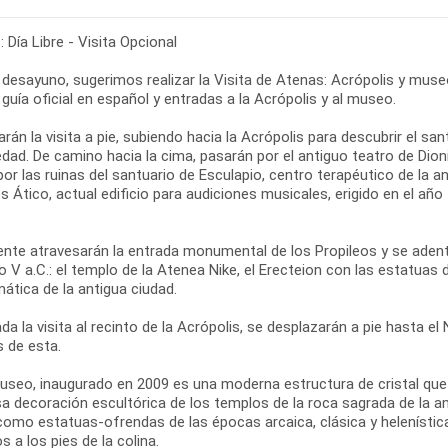
 Día Libre - Visita Opcional
 desayuno, sugerimos realizar la Visita de Atenas: Acrópolis y museo
 guía oficial en español y entradas a la Acrópolis y al museo.
án la visita a pie, subiendo hacia la Acrópolis para descubrir el san
dad. De camino hacia la cima, pasarán por el antiguo teatro de Dionis
r las ruinas del santuario de Esculapio, centro terapéutico de la 
 Ático, actual edificio para audiciones musicales, erigido en el añ
ente atravesarán la entrada monumental de los Propileos y se adent
lo V a.C.: el templo de la Atenea Nike, el Erecteion con las estatuas 
ática de la antigua ciudad.
ada la visita al recinto de la Acrópolis, se desplazarán a pie hasta 
s de esta.
useo, inaugurado en 2009 es una moderna estructura de cristal que c
a decoración escultórica de los templos de la roca sagrada de la ant
como estatuas-ofrendas de las épocas arcaica, clásica y helenística
s a los pies de la colina.