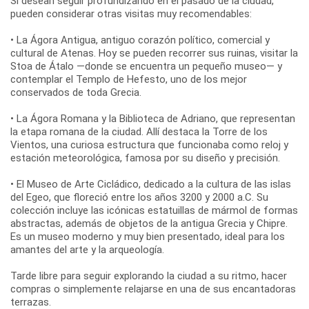
Si desean seguir profundizando en el pasado de la ciudad,
pueden considerar otras visitas muy recomendables:
• La Ágora Antigua, antiguo corazón político, comercial y
cultural de Atenas. Hoy se pueden recorrer sus ruinas, visitar la
Stoa de Átalo —donde se encuentra un pequeño museo— y
contemplar el Templo de Hefesto, uno de los mejor
conservados de toda Grecia.
• La Ágora Romana y la Biblioteca de Adriano, que representan
la etapa romana de la ciudad. Allí destaca la Torre de los
Vientos, una curiosa estructura que funcionaba como reloj y
estación meteorológica, famosa por su diseño y precisión.
• El Museo de Arte Cicládico, dedicado a la cultura de las islas
del Egeo, que floreció entre los años 3200 y 2000 a.C. Su
colección incluye las icónicas estatuillas de mármol de formas
abstractas, además de objetos de la antigua Grecia y Chipre.
Es un museo moderno y muy bien presentado, ideal para los
amantes del arte y la arqueología.
Tarde libre para seguir explorando la ciudad a su ritmo, hacer
compras o simplemente relajarse en una de sus encantadoras
terrazas.