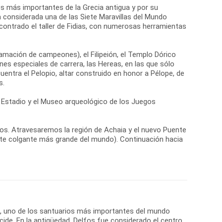
os más importantes de la Grecia antigua y por su
a considerada una de las Siete Maravillas del Mundo
contrado el taller de Fidias, con numerosas herramientas
lamación de campeones), el Filipeión, el Templo Dórico
es especiales de carrera, las Hereas, en las que sólo
cuentra el Pelopio, altar construido en honor a Pélope, de
s.
el Estadio y el Museo arqueológico de los Juegos
a Delfos. Atravesaremos la región de Achaia y el nuevo Puente
nte colgante más grande del mundo). Continuación hacia
os, uno de los santuarios más importantes del mundo
cide. En la antigüedad, Delfos fue considerado el centro