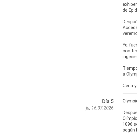
exhibe
de Epi
Despué
Accede
veremo
Ya fue
con te
ingenie
Tiempo
a Olymp
Cena y 
Olympi
Día 5
ju, 16.07.2026
Después
Olímpic
1896 s
según l