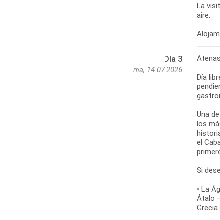
La visi
aire.
Alojami
Atenas:
Día 3
ma, 14.07.2026
Día li
pendien
gastro
Una de
los más
histor
el Cab
primer
Si des
• La Ág
Átalo 
Grecia.