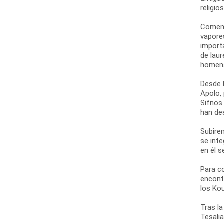
religio
Comenz
vapore
import
de laur
homena
Desde l
Apolo,
Sifnos
han de
Subirem
se int
en él 
Para c
encont
los Ko
Tras la
Tesalia