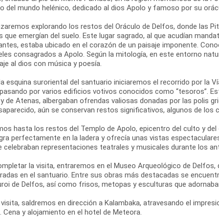
so del mundo helénico, dedicado al dios Apolo y famoso por su orác
aremos explorando los restos del Oráculo de Delfos, donde las Pit
s que emergían del suelo. Este lugar sagrado, al que acudían mandat
antes, estaba ubicado en el corazón de un paisaje imponente. Con
eles consagrados a Apolo. Según la mitología, en este entorno natur
je al dios con música y poesía.
a esquina suroriental del santuario iniciaremos el recorrido por la V
 pasando por varios edificios votivos conocidos como “tesoros”. 
 y de Atenas, albergaban ofrendas valiosas donadas por las polis 
saparecido, aún se conservan restos significativos, algunos de los
os hasta los restos del Templo de Apolo, epicentro del culto y del
egra perfectamente en la ladera y ofrecía unas vistas espectaculare
se celebraban representaciones teatrales y musicales durante los an
ompletar la visita, entraremos en el Museo Arqueológico de Delfos,
radas en el santuario. Entre sus obras más destacadas se encuentra
uroi de Delfos, así como frisos, metopas y esculturas que adornaban
 visita, saldremos en dirección a Kalambaka, atravesando el impresio
. Cena y alojamiento en el hotel de Meteora.