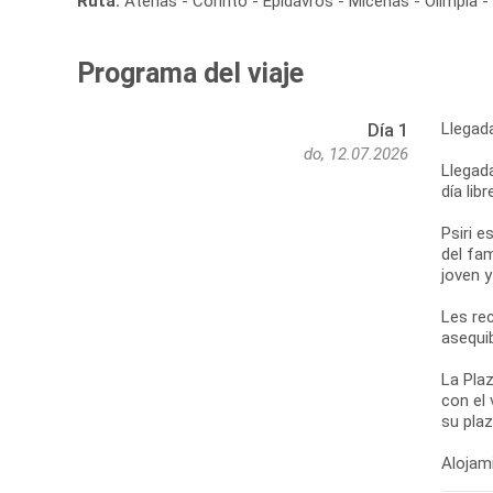
Ruta:
Atenas - Corinto - Epidavros - Micenas - Olimpia 
Programa del viaje
Llegad
Día 1
do, 12.07.2026
Llegada
día lib
Psiri e
del fa
joven 
Les re
asequib
La Plaz
con el 
su pla