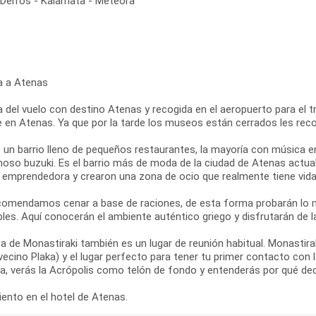
- Delfos - Kalamata - Meteora
a a Atenas
 del vuelo con destino Atenas y recogida en el aeropuerto para el tra
re en Atenas. Ya que por la tarde los museos están cerrados les re
s un barrio lleno de pequeños restaurantes, la mayoría con música e
moso buzuki. Es el barrio más de moda de la ciudad de Atenas actual
y emprendedora y crearon una zona de ocio que realmente tiene vida 
comendamos cenar a base de raciones, de esta forma probarán lo m
les. Aquí conocerán el ambiente auténtico griego y disfrutarán de l
a de Monastiraki también es un lugar de reunión habitual. Monastir
vecino Plaka) y el lugar perfecto para tener tu primer contacto con
za, verás la Acrópolis como telón de fondo y entenderás por qué de