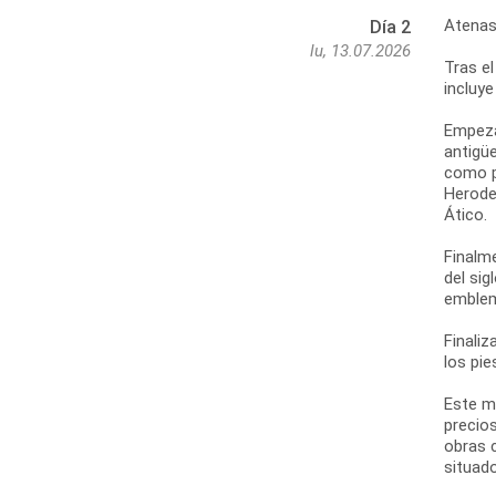
Atenas:
Día 2
lu, 13.07.2026
Tras el
incluye
Empezar
antigüe
como po
Herodes
Ático.
Finalm
del sig
emblem
Finaliz
los pie
Este m
precios
obras 
situado