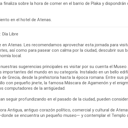
ta finaliza sobre la hora de comer en el barrio de Plaka y dispondrán 
ento en el hotel de Atenas.
 Día Libre
bre en Atenas. Les recomendamos aprovechar esta jornada para vis
tes, así como para pasear con calma por la ciudad, descubrir sus ba
nomía local.
 nuestras sugerencias principales es visitar por su cuenta el Muse
 importantes del mundo en su categoría. Instalado en un bello edifi
ia de Grecia, desde la prehistoria hasta la época romana. Entre sus
allo con pequeño jinete, la famosa Máscara de Agamenón y el enigm
os computadores de la antigüedad.
ean seguir profundizando en el pasado de la ciudad, pueden conside
ora Antigua, antiguo corazón político, comercial y cultural de Atenas
—donde se encuentra un pequeño museo— y contemplar el Templo d