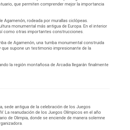
ntuario, que permiten comprender mejor la importancia
 de Agamenón, rodeada por murallas ciclópeas.
ultura monumental más antigua de Europa. En el interior
 así como otras importantes construcciones.
 Tumba de Agamenón, una tumba monumental construida
 y que supone un testimonio impresionante de la
ando la región montañosa de Arcadia llegarán finalmente
ia, sede antigua de la celebración de los Juegos
 IV. La reanudación de los Juegos Olímpicos en el año
tuario de Olimpia, donde se enciende de manera solemne
rganizadora.