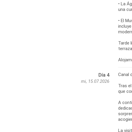
• La Ág
una cu
• El Mu
incluy
moderno
Tarde 
terraza
Canal 
Día 4
mi, 15.07.2026
Tras e
que co
A cont
dedica
sorpren
acogie
La visi