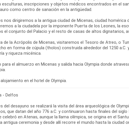
n esculturas, inscripciones y objetos médicos encontrados en el sa
dauro como centro de sanación en la antigüedad.
s nos dirigiremos a la antigua ciudad de Micenas, ciudad homérica
remos a la ciudadela por la imponente Puerta de los Leones, la esc
s el conjunto del Palacio y el resto de casas de altos dignatarios,
ra de la Acrópolis de Micenas, visitaremos el Tesoro de Atreo, o
cho en forma de cúpula (tholos) construida alrededor del 1250 a.C.
ría y riqueza micénica.
 para el almuerzo en Micenas y salida hacia Olympia donde atraves
ia.
alojamiento en el hotel de Olympia.
a - Delfos
 del desayuno se realizará la visita del área arqueológica de Olymp
os, que datan del año 776 a.C. y continuaron hasta finales del siglo
e celebró en Atenas, aunque la llama olímpica, se origina en el San
a antigua ceremonia y desde allí recorre el mundo hasta la ciudad o