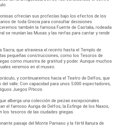
ulo.
onisas ofrecían sus profecías bajo los efectos de los
arios de toda Grecia para consultar decisiones
oceremos también la famosa Fuente de Castalia, rodeada
al se reunían las Musas y las ninfas para cantar y rendir
ía Sacra, que atraviesa el recinto hasta el Templo de
Estas pequeñas construcciones, como los Tesoros de
griegas como muestra de gratitud y poder. Aunque muchos
 cuales veremos en el museo.
 oráculo, y continuaremos hacia el Teatro de Delfos, que
s del valle. Con capacidad para unos 5.000 espectadores,
tiguos Juegos Píticos.
 que alberga una colección de piezas excepcionales
n el famoso Auriga de Delfos, la Esfinge de los Naxos,
 los tesoros de las ciudades griegas.
nante paisaje del Monte Parnaso y la fértil llanura de