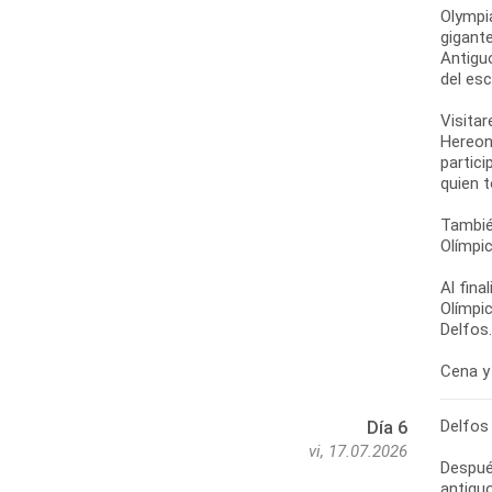
Olympi
gigante
Antigu
del esc
Visitar
Hereon
partici
quien 
También
Olímpi
Al fina
Olímpi
Delfos.
Cena y 
Delfos
Día 6
vi, 17.07.2026
Despué
antiguo