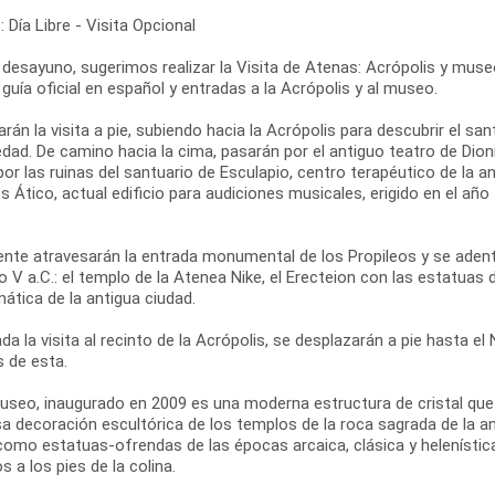
 Día Libre - Visita Opcional
 desayuno, sugerimos realizar la Visita de Atenas: Acrópolis y museo
 guía oficial en español y entradas a la Acrópolis y al museo.
án la visita a pie, subiendo hacia la Acrópolis para descubrir el san
dad. De camino hacia la cima, pasarán por el antiguo teatro de Dionis
r las ruinas del santuario de Esculapio, centro terapéutico de la 
 Ático, actual edificio para audiciones musicales, erigido en el añ
ente atravesarán la entrada monumental de los Propileos y se adent
lo V a.C.: el templo de la Atenea Nike, el Erecteion con las estatuas 
ática de la antigua ciudad.
ada la visita al recinto de la Acrópolis, se desplazarán a pie hasta 
s de esta.
useo, inaugurado en 2009 es una moderna estructura de cristal que c
a decoración escultórica de los templos de la roca sagrada de la ant
como estatuas-ofrendas de las épocas arcaica, clásica y helenística
s a los pies de la colina.