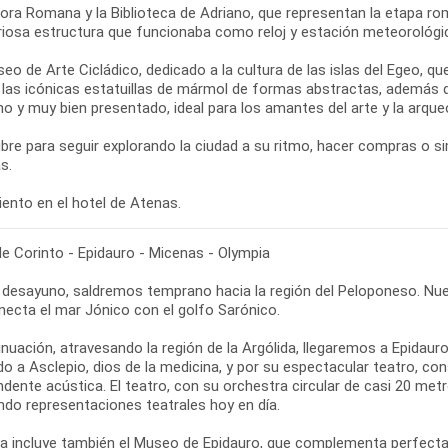
ora Romana y la Biblioteca de Adriano, que representan la etapa roma
riosa estructura que funcionaba como reloj y estación meteorológic
seo de Arte Cicládico, dedicado a la cultura de las islas del Egeo, q
e las icónicas estatuillas de mármol de formas abstractas, además d
 y muy bien presentado, ideal para los amantes del arte y la arqueo
libre para seguir explorando la ciudad a su ritmo, hacer compras o 
s.
de Corinto - Epidauro - Micenas - Olympia
l desayuno, saldremos temprano hacia la región del Peloponeso. Nue
necta el mar Jónico con el golfo Sarónico.
inuación, atravesando la región de la Argólida, llegaremos a Epidau
do a Asclepio, dios de la medicina, y por su espectacular teatro, c
dente acústica. El teatro, con su orchestra circular de casi 20 me
ndo representaciones teatrales hoy en día.
ta incluye también el Museo de Epidauro, que complementa perfectame