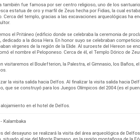
a también fue famosa por ser centro religioso, uno de los santuari
sca estatua de oro y marfil de Zeus hecha por Fidias, la cual estab
o. Cerca del templo, gracias a las excavaciones arqueológicas ha en
ultor.
emos el Pritáneo (edificio donde se celebraba la ceremonia de proc
, dedicado a la diosa Hera. En honor suyo se celebraban competicion
paban vírgenes de la región de la Elide. Al suroeste del Hereon se en
tomó el nombre el Peloponeso. Cerca de él, el Templo Dórico de Zeu
 visitaremos el Boulefterion, la Palestra, el Gimnasio, los Baños, 
cos.
lizar la visita salida hacia Delfos. Al finalizar la visita salida haci
co, que se construyó para los Juegos Olímpicos del 2004 (es el pue
alojamiento en el hotel de Delfos.
 - Kalambaka
s del desayuno se realizará la visita del área arqueológica de Delf
, situado al pie del Monte Parnaso, en la región montañosa de la Fó