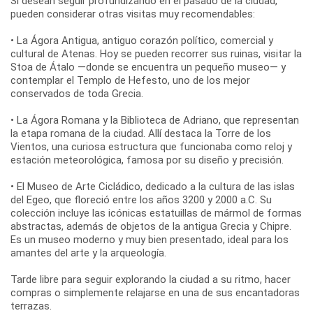
Si desean seguir profundizando en el pasado de la ciudad,
pueden considerar otras visitas muy recomendables:
• La Ágora Antigua, antiguo corazón político, comercial y
cultural de Atenas. Hoy se pueden recorrer sus ruinas, visitar la
Stoa de Átalo —donde se encuentra un pequeño museo— y
contemplar el Templo de Hefesto, uno de los mejor
conservados de toda Grecia.
• La Ágora Romana y la Biblioteca de Adriano, que representan
la etapa romana de la ciudad. Allí destaca la Torre de los
Vientos, una curiosa estructura que funcionaba como reloj y
estación meteorológica, famosa por su diseño y precisión.
• El Museo de Arte Cicládico, dedicado a la cultura de las islas
del Egeo, que floreció entre los años 3200 y 2000 a.C. Su
colección incluye las icónicas estatuillas de mármol de formas
abstractas, además de objetos de la antigua Grecia y Chipre.
Es un museo moderno y muy bien presentado, ideal para los
amantes del arte y la arqueología.
Tarde libre para seguir explorando la ciudad a su ritmo, hacer
compras o simplemente relajarse en una de sus encantadoras
terrazas.