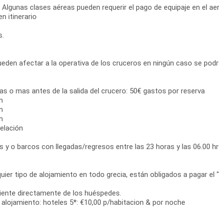
. Algunas clases aéreas pueden requerir el pago de equipaje en el 
n itinerario
s.
eden afectar a la operativa de los cruceros en ningún caso se podrán 
ías o mas antes de la salida del crucero: 50€ gastos por reserva
n
n
n
elación
y o barcos con llegadas/regresos entre las 23 horas y las 06.00 hrs
ier tipo de alojamiento en todo grecia, están obligados a pagar el " i
diente directamente de los huéspedes.
de alojamiento: hoteles 5*: €10,00 p/habitacion & por noche