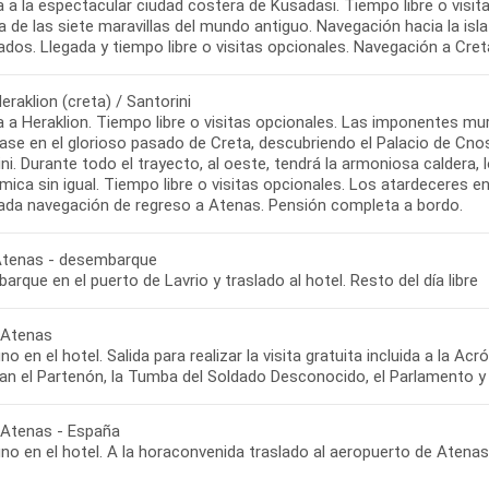
a a la espectacular ciudad costera de Kusadasi. Tiempo libre o visi
 de las siete maravillas del mundo antiguo. Navegación hacia la isl
ados. Llegada y tiempo libre o visitas opcionales. Navegación a Cre
Heraklion (creta) / Santorini
 a Heraklion. Tiempo libre o visitas opcionales. Las imponentes mura
ase en el glorioso pasado de Creta, descubriendo el Palacio de Cno
ni. Durante todo el trayecto, al oeste, tendrá la armoniosa caldera, 
ica sin igual. Tiempo libre o visitas opcionales. Los atardeceres e
lada navegación de regreso a Atenas. Pensión completa a bordo.
 Atenas - desembarque
rque en el puerto de Lavrio y traslado al hotel. Resto del día libre
: Atenas
o en el hotel. Salida para realizar la visita gratuita incluida a la Ac
an el Partenón, la Tumba del Soldado Desconocido, el Parlamento y 
: Atenas - España
o en el hotel. A la horaconvenida traslado al aeropuerto de Atenas 