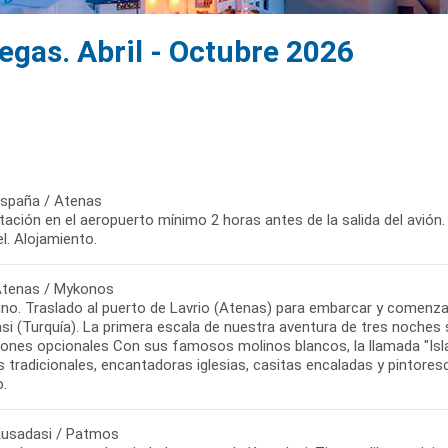
iegas. Abril - Octubre 2026
 España / Atenas
ación en el aeropuerto mínimo 2 horas antes de la salida del avión.
l. Alojamiento.
 Atenas / Mykonos
o. Traslado al puerto de Lavrio (Atenas) para embarcar y comenzar 
i (Turquía). La primera escala de nuestra aventura de tres noches se
iones opcionales Con sus famosos molinos blancos, la llamada "Isla
s tradicionales, encantadoras iglesias, casitas encaladas y pintore
o.
 Kusadasi / Patmos