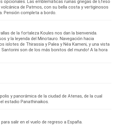
tas opcionales. Las emblemáticas ruinas griegas de Efeso
a volcánica de Patmos, con su bella costa y vertiginosos
ta. Pensión completa a bordo.
llas de la fortaleza Koules nos dan la bienvenida.
sos y la leyenda del Minotauro. Navegación hacia
los islotes de Thirassia y Palea y Néa Kameni, y una vista
n Santorini son de los más bonitos del mundo! A la hora
rópolis y panorámica de la ciudad de Atenas, de la cual
el estadio Panathinaikos.
para salir en el vuelo de regreso a España.