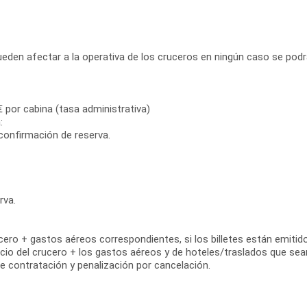
den afectar a la operativa de los cruceros en ningún caso se podrán g
€ por cabina (tasa administrativa)
:
 confirmación de reserva.
rva.
rucero + gastos aéreos correspondientes, si los billetes están emitid
recio del crucero + los gastos aéreos y de hoteles/traslados que sea
de contratación y penalización por cancelación.