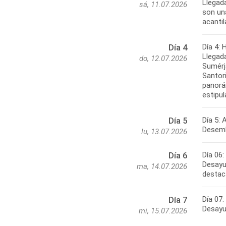
Llegad
sá, 11.07.2026
son una
acantil
Día 4: 
Día 4
Llegada
do, 12.07.2026
Sumérj
Santori
panorám
estipu
Día 5:
Día 5
Desemba
lu, 13.07.2026
Día 06
Día 6
Desayun
ma, 14.07.2026
destac
Día 07
Día 7
Desayun
mi, 15.07.2026