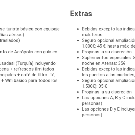
Extras
ase turista básica con equipaje
Bebidas excepto las indica
ñías aéreas)
maleteros
traslados)
Seguro opcional ampliació
1.800€: 45 €; hasta máx. d
cinto de Acrópolis con guía en
Propinas: a su discreción
Suplementos especiales: Sa
usadasi (Turquía) incluyendo:
noche en Atenas: 35€
ena + refrescos ilimitados
Bebidas excepto las indica
ipales + café de filtro. Té,
los puertos a las ciudade
 + Wifi básico para todos los
Seguro opcional ampliació
1.500€): 35 €
Propinas: a su discreción
Las opciones A, B y C incl
personas)
Las opciones D y E incluy
personas)