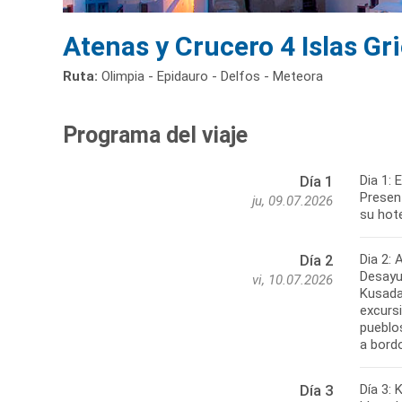
Atenas y Crucero 4 Islas Gr
Ruta:
Olimpia - Epidauro - Delfos - Meteora
Programa del viaje
Dia 1:
Día 1
Present
ju, 09.07.2026
su hote
Dia 2:
Día 2
Desayun
vi, 10.07.2026
Kusadas
excurs
pueblo
a bord
Día 3:
Día 3