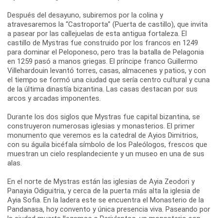
Después del desayuno, subiremos por la colina y
atravesaremos la “Castroporta” (Puerta de castillo), que invita
a pasear por las callejuelas de esta antigua fortaleza. El
castillo de Mystras fue construido por los francos en 1249
para dominar el Peloponeso, pero tras la batalla de Pelagonia
en 1259 pasó a manos griegas. El príncipe franco Guillermo
Villehardouin levantó torres, casas, almacenes y patios, y con
el tiempo se formó una ciudad que sería centro cultural y cuna
de la última dinastía bizantina. Las casas destacan por sus
arcos y arcadas imponentes.
Durante los dos siglos que Mystras fue capital bizantina, se
construyeron numerosas iglesias y monasterios. El primer
monumento que veremos es la catedral de Ayios Dimitrios,
con su águila bicéfala símbolo de los Paleólogos, frescos que
muestran un cielo resplandeciente y un museo en una de sus
alas.
En el norte de Mystras están las iglesias de Ayia Zeodori y
Panayia Odiguitria, y cerca de la puerta más alta la iglesia de
Ayia Sofia. En la ladera este se encuentra el Monasterio de la
Pandanasa, hoy convento y única presencia viva. Paseando por