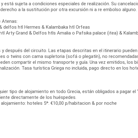
e y está sujeta a condiciones especiales de realización. Su cancela
rá derecho a la sustitución por otra excursión ni a re embolso alguno.
e Atenas:
a & delfos htl Hermes & Kalambaka htl Orfeas
a htl Arty Grand & Delfos htls Amalia o Pafsika palace (itea) & Kala
s y después del circuito. Las etapas descritas en el itinerario pued
es o twins con cama supletoria (sofá o plegatín), no recomendadas 
ueden compartir el mismo transporte y guía. Una vez emitidos, los bi
ización. Tasa turística Griega no incluida, pago directo en los hotel
uier tipo de alojamiento en todo Grecia, están obligados a pagar el " 
diente directamente de los huéspedes.
de alojamiento: hoteles 5*: €10,00 p/habitacion & por noche