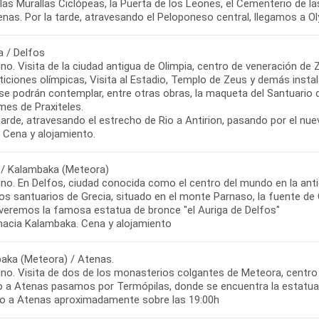
n las Murallas Ciclópeas, la Puerta de los Leones, el Cementerio d
nas. Por la tarde, atravesando el Peloponeso central, llegamos a O
a / Delfos
no. Visita de la ciudad antigua de Olimpia, centro de veneración de
iciones olímpicas, Visita al Estadio, Templo de Zeus y demás insta
se podrán contemplar, entre otras obras, la maqueta del Santuario 
mes de Praxiteles.
tarde, atravesando el estrecho de Rio a Antirion, pasando por el nu
 Cena y alojamiento.
 / Kalambaka (Meteora)
no. En Delfos, ciudad conocida como el centro del mundo en la anti
os santuarios de Grecia, situado en el monte Parnaso, la fuente de
 veremos la famosa estatua de bronce "el Auriga de Delfos"
 hacia Kalambaka. Cena y alojamiento
aka (Meteora) / Atenas.
o. Visita de dos de los monasterios colgantes de Meteora, centro re
o a Atenas pasamos por Termópilas, donde se encuentra la estatua 
o a Atenas aproximadamente sobre las 19:00h