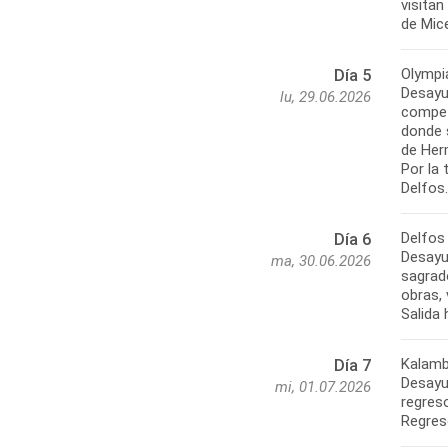
visita
de Mice
Olympi
Día 5
Desayu
lu, 29.06.2026
compet
donde 
de Her
Por la 
Delfos.
Delfos
Día 6
Desayu
ma, 30.06.2026
sagrad
obras,
Salida
Kalamb
Día 7
Desayun
mi, 01.07.2026
regres
Regres