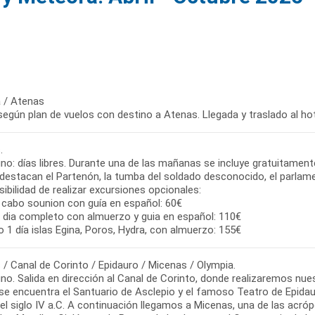
 / Atenas
según plan de vuelos con destino a Atenas. Llegada y traslado al hot
.
o: días libres. Durante una de las mañanas se incluye gratuitamente
 destacan el Partenón, la tumba del soldado desconocido, el parlame
ibilidad de realizar excursiones opcionales:
a cabo sounion con guía en español: 60€
, dia completo con almuerzo y guia en español: 110€
 1 día islas Egina, Poros, Hydra, con almuerzo: 155€
/ Canal de Corinto / Epidauro / Micenas / Olympia.
o. Salida en dirección al Canal de Corinto, donde realizaremos nue
se encuentra el Santuario de Asclepio y el famoso Teatro de Epidau
el siglo IV a.C. A continuación llegamos a Micenas, una de las acr