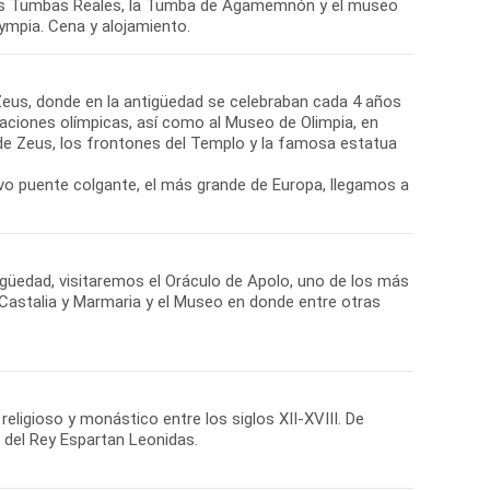
e las Tumbas Reales, la Tumba de Agamemnón y el museo
lympia. Cena y alojamiento.
 Zeus, donde en la antigüedad se celebraban cada 4 años
laciones olímpicas, así como al Museo de Olimpia, en
de Zeus, los frontones del Templo y la famosa estatua
evo puente colgante, el más grande de Europa, llegamos a
güedad, visitaremos el Oráculo de Apolo, uno de los más
 Castalia y Marmaria y el Museo en donde entre otras
ligioso y monástico entre los siglos XII-XVIII. De
del Rey Espartan Leonidas.