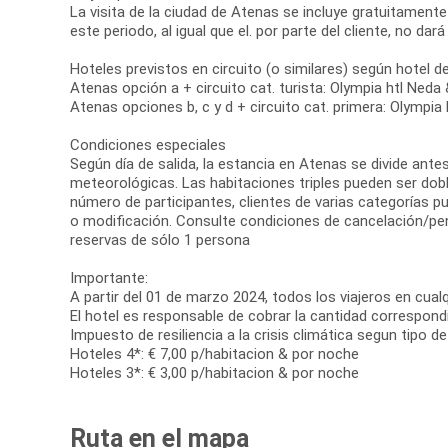
La visita de la ciudad de Atenas se incluye gratuitament
este periodo, al igual que el. por parte del cliente, no da
Hoteles previstos en circuito (o similares) según hotel d
Atenas opción a + circuito cat. turista: Olympia htl Ned
Atenas opciones b, c y d + circuito cat. primera: Olympi
Condiciones especiales
Según día de salida, la estancia en Atenas se divide ante
meteorológicas. Las habitaciones triples pueden ser dobl
número de participantes, clientes de varias categorías p
o modificación. Consulte condiciones de cancelación/penal
reservas de sólo 1 persona
Importante:
A partir del 01 de marzo 2024, todos los viajeros en cualq
El hotel es responsable de cobrar la cantidad correspon
Impuesto de resiliencia a la crisis climática segun tipo 
Hoteles 4*: € 7,00 p/habitacion & por noche
Hoteles 3*: € 3,00 p/habitacion & por noche
Ruta en el mapa