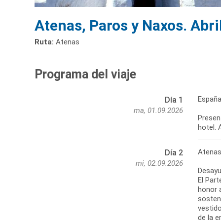
Atenas, Paros y Naxos. Abri
Ruta:
Atenas
Programa del viaje
España
Día 1
ma, 01.09.2026
Present
hotel. 
Atena
Día 2
mi, 02.09.2026
Desayun
El Part
honor 
sosten
vestido
de la e