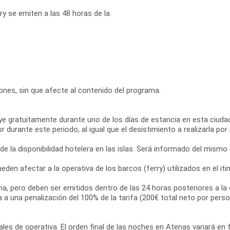
ry se emiten a las 48 horas de la
ciones, sin que afecte al contenido del programa.
ye gratuitamente durante uno de los días de estancia en esta ciudad
urante este periodo, al igual que el desistimiento a realizarla por p
 de la disponibilidad hotelera en las islas. Será informado del mismo
den afectar a la operativa de los barcos (ferry) utilizados en el iti
ama, pero deben ser emitidos dentro de las 24 horas posteriores a la 
a a una penalización del 100% de la tarifa (200€ total neto por pers
les de operativa. El orden final de las noches en Atenas variará en fu