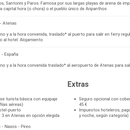
s, Santorini y Paros. Famosa por sus largas playas de arena de imp
 la capital hora (o chora) o el pueblo único de Aripanthos
- Atenas
o y a la hora convenida, traslado* al puerto para salir en ferry regu
o al hotel. Alojamiento
 - España
o y a la hora convenida traslado* al aeropuerto de Atenas para sali
Extras
ase turista básica con equipaje
Seguro opcional con cober
ñías aéreas)
45 €
otel-puerto
Impuestos hoteleros, pago 
 3 en Atenas en opción elegida
y noche, según categoría)
 - Naxos - Pireo