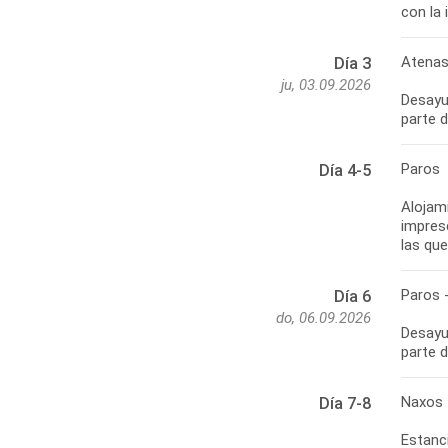
con la 
Atenas
Día 3
ju, 03.09.2026
Desayun
parte d
Paros
Día 4-5
Alojami
impresc
las qu
Paros 
Día 6
do, 06.09.2026
Desayun
parte d
Naxos
Día 7-8
Estanci