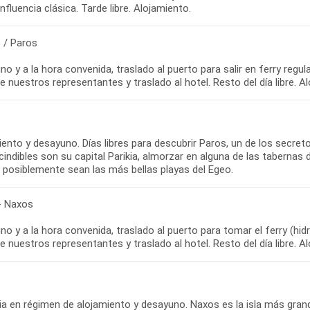
influencia clásica. Tarde libre. Alojamiento.
 / Paros
o y a la hora convenida, traslado al puerto para salir en ferry regul
e nuestros representantes y traslado al hotel. Resto del día libre. A
ento y desayuno. Días libres para descubrir Paros, un de los secre
indibles son su capital Parikia, almorzar en alguna de las tabernas 
e posiblemente sean las más bellas playas del Egeo.
- Naxos
o y a la hora convenida, traslado al puerto para tomar el ferry (hidr
e nuestros representantes y traslado al hotel. Resto del día libre. A
a en régimen de alojamiento y desayuno. Naxos es la isla más grande