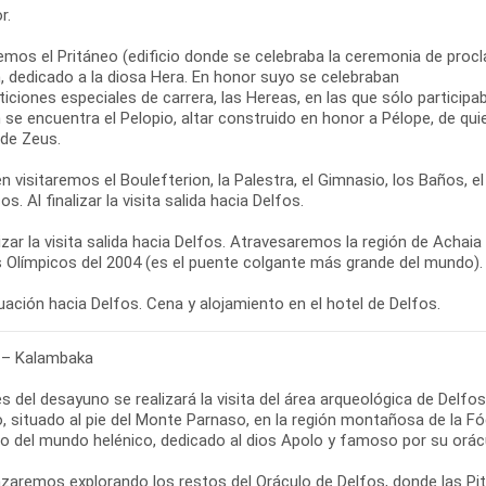
r.
emos el Pritáneo (edificio donde se celebraba la ceremonia de proc
, dedicado a la diosa Hera. En honor suyo se celebraban
ciones especiales de carrera, las Hereas, en las que sólo participaba
 se encuentra el Pelopio, altar construido en honor a Pélope, de qu
 de Zeus.
 visitaremos el Boulefterion, la Palestra, el Gimnasio, los Baños, 
os. Al finalizar la visita salida hacia Delfos.
lizar la visita salida hacia Delfos. Atravesaremos la región de Achai
 Olímpicos del 2004 (es el puente colgante más grande del mundo).
 – Kalambaka
s del desayuno se realizará la visita del área arqueológica de Delf
, situado al pie del Monte Parnaso, en la región montañosa de la Fó
so del mundo helénico, dedicado al dios Apolo y famoso por su orác
aremos explorando los restos del Oráculo de Delfos, donde las Pit