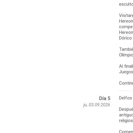
esculto
Visitar
Hereon
competi
Hereon
Dórico
También
Olímpic
Al fina
Juegos
Delfos
Día 5
ju, 03.09.2026
Despué
antiguo
religio
Comenz