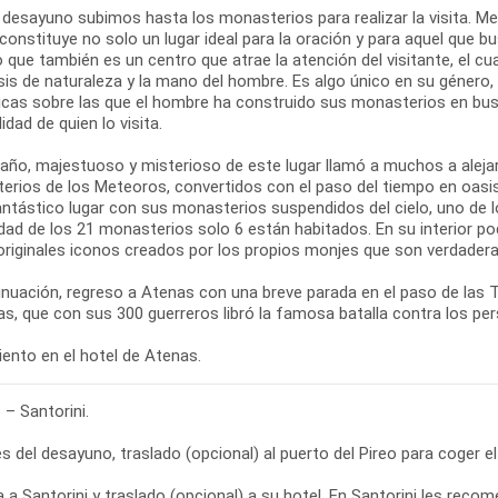
 desayuno subimos hasta los monasterios para realizar la visita. M
 constituye no solo un lugar ideal para la oración y para aquel que bus
o que también es un centro que atrae la atención del visitante, el c
sis de naturaleza y la mano del hombre. Es algo único en su género
cas sobre las que el hombre ha construido sus monasterios en busca 
lidad de quien lo visita.
año, majestuoso y misterioso de este lugar llamó a muchos a alejar
erios de los Meteoros, convertidos con el paso del tiempo en oasis
antástico lugar con sus monasterios suspendidos del cielo, uno de l
dad de los 21 monasterios solo 6 están habitados. En su interior po
riginales iconos creados por los propios monjes que son verdaderas
inuación, regreso a Atenas con una breve parada en el paso de las
s, que con sus 300 guerreros libró la famosa batalla contra los pe
ento en el hotel de Atenas.
– Santorini.
 del desayuno, traslado (opcional) al puerto del Pireo para coger el 
a a Santorini y traslado (opcional) a su hotel. En Santorini les re