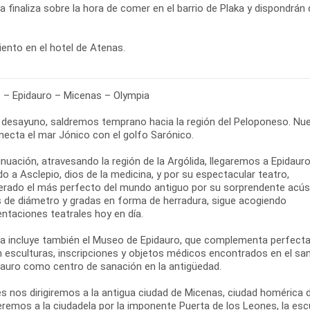
ta finaliza sobre la hora de comer en el barrio de Plaka y dispondrán 
ento en el hotel de Atenas.
 – Epidauro – Micenas – Olympia
l desayuno, saldremos temprano hacia la región del Peloponeso. Nue
necta el mar Jónico con el golfo Sarónico.
inuación, atravesando la región de la Argólida, llegaremos a Epidau
o a Asclepio, dios de la medicina, y por su espectacular teatro,
erado el más perfecto del mundo antiguo por su sorprendente acústic
 de diámetro y gradas en forma de herradura, sigue acogiendo
ntaciones teatrales hoy en día.
ta incluye también el Museo de Epidauro, que complementa perfectame
n esculturas, inscripciones y objetos médicos encontrados en el sa
dauro como centro de sanación en la antigüedad.
s nos dirigiremos a la antigua ciudad de Micenas, ciudad homérica
remos a la ciudadela por la imponente Puerta de los Leones, la esc