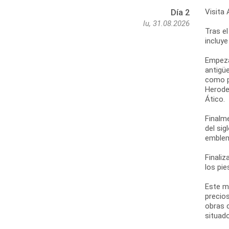
Visita 
Día 2
lu, 31.08.2026
Tras el
incluye
Empezar
antigüe
como po
Herodes
Ático.
Finalm
del sig
emblem
Finaliz
los pie
Este m
precios
obras 
situado