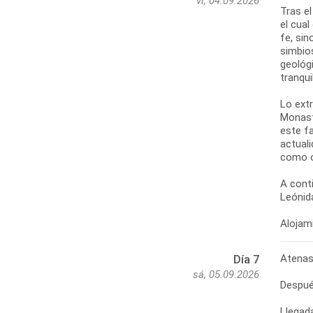
vi, 04.09.2026
Tras el
el cual
fe, sin
simbio
geológi
tranqui
Lo extr
Monast
este f
actuali
como o
A cont
Leónida
Alojami
Atenas 
Día 7
sá, 05.09.2026
Después
Llegad