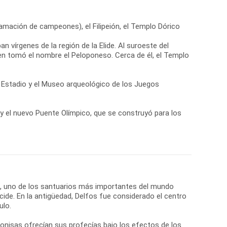
lamación de campeones), el Filipeión, el Templo Dórico
n vírgenes de la región de la Elide. Al suroeste del
ien tomó el nombre el Peloponeso. Cerca de él, el Templo
el Estadio y el Museo arqueológico de los Juegos
a y el nuevo Puente Olímpico, que se construyó para los
os, uno de los santuarios más importantes del mundo
cide. En la antigüedad, Delfos fue considerado el centro
ulo.
onisas ofrecían sus profecías bajo los efectos de los