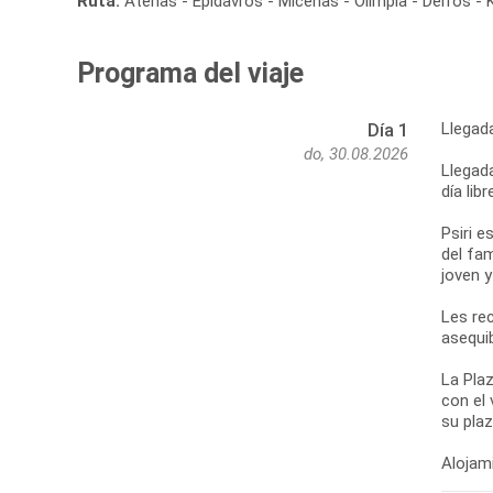
Ruta:
Atenas - Epidavros - Micenas - Olimpia - Delfos - 
Programa del viaje
Llegad
Día 1
do, 30.08.2026
Llegada
día lib
Psiri e
del fa
joven 
Les re
asequib
La Plaz
con el 
su pla
Alojami