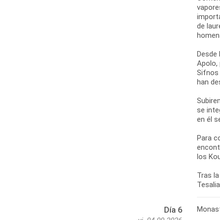
vapore
import
de laur
homena
Desde l
Apolo,
Sifnos
han de
Subirem
se int
en él 
Para c
encont
los Ko
Tras la
Monast
Día 6