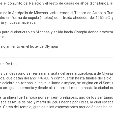
s el conjunto del Palacio y el resto de casas de altos dignatarios,
ra de la Acrópolis de Micenas, visitaremos el Tesoro de Atreo, o
cho en forma de cúpula (tholos) construida alrededor del 1250 a.C.
ría y riqueza micénica.
 para el almuerzo en Micenas y salida hacia Olympia donde atraves
ia.
alojamiento en el hotel de Olympia.
a – Delfos
 del desayuno se realizará la visita del área arqueológica de Olymp
os, que datan del año 776 a.C. y continuaron hasta finales del siglo
e celebró en Atenas, aunque la llama olímpica, se origina en el San
a antigua ceremonia y desde allí recorre el mundo hasta la ciudad o
a también fue famosa por ser centro religioso, uno de los santuari
sca estatua de oro y marfil de Zeus hecha por Fidias, la cual estab
o. Cerca del templo, gracias a las excavaciones arqueológicas ha en