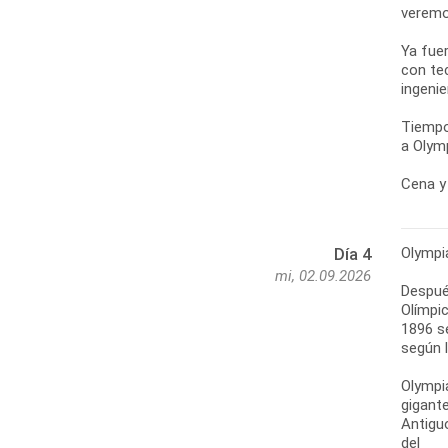
veremo
Ya fue
con te
ingenie
Tiempo
a Olymp
Cena y 
Olympi
Día 4
mi, 02.09.2026
Después
Olímpic
1896 s
según l
Olympi
gigante
Antigu
del