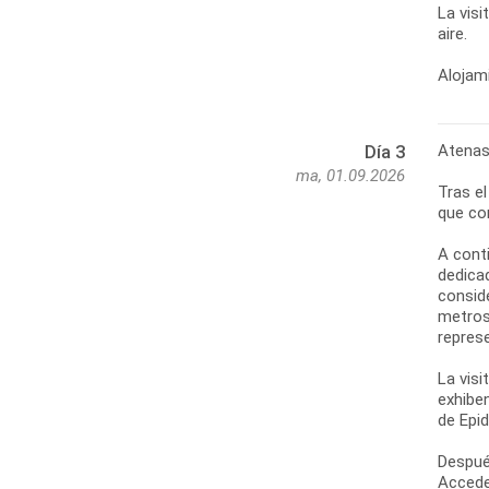
La visi
aire.
Alojami
Atenas
Día 3
ma, 01.09.2026
Tras e
que co
A cont
dedicad
consid
metros
represe
La visi
exhibe
de Epi
Despué
Accede