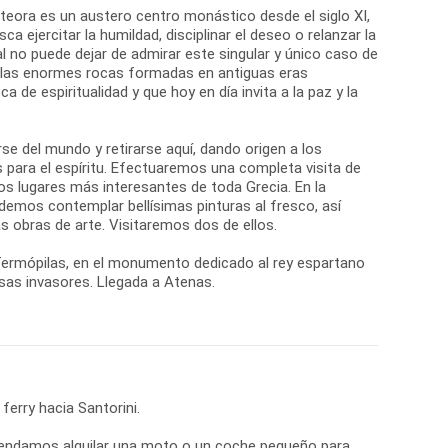
eteora es un austero centro monástico desde el siglo XI,
ca ejercitar la humildad, disciplinar el deseo o relanzar la
ual no puede dejar de admirar este singular y único caso de
, las enormes rocas formadas en antiguas eras
de espiritualidad y que hoy en día invita a la paz y la
se del mundo y retirarse aquí, dando origen a los
 para el espíritu. Efectuaremos una completa visita de
os lugares más interesantes de toda Grecia. En la
demos contemplar bellísimas pinturas al fresco, así
 obras de arte. Visitaremos dos de ellos.
 Termópilas, en el monumento dedicado al rey espartano
rsas invasores. Llegada a Atenas.
ferry hacia Santorini.
comendamos alquilar una moto o un coche pequeño para