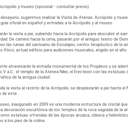
Acrópolis y museo (opcional - consultar precio)
 desayuno, sugerimos realizar la Visita de Atenas: Acrópolis y museo
 guía oficial en español y entradas a la Acrópolis y al museo.
án la visita a pie, subiendo hacia la Acrópolis para descubrir el san
dad. De camino hacia la cima, pasarán por el antiguo teatro de Dionis
r las ruinas del santuario de Esculapio, centro terapéutico de la 
 Ático, actual edificio para audiciones musicales, erigido en el añ
ente atravesarán la entrada monumental de los Propileos y se adent
lo V a.C.: el templo de la Atenea Nike, el Erecteion con las estatuas 
ática de la antigua ciudad.
ada la visita al recinto de la Acrópolis, se desplazarán a pie hasta 
s de esta.
useo, inaugurado en 2009 es una moderna estructura de cristal que c
a decoración escultórica de los templos de la roca sagrada de la ant
como estatuas-ofrendas de las épocas arcaica, clásica y helenística
s a los pies de la colina.