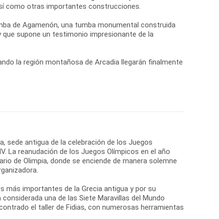
 así como otras importantes construcciones.
 Tumba de Agamenón, una tumba monumental construida
 y que supone un testimonio impresionante de la
ando la región montañosa de Arcadia llegarán finalmente
ia, sede antigua de la celebración de los Juegos
 IV. La reanudación de los Juegos Olímpicos en el año
tuario de Olimpia, donde se enciende de manera solemne
rganizadora.
os más importantes de la Grecia antigua y por su
a considerada una de las Siete Maravillas del Mundo
contrado el taller de Fidias, con numerosas herramientas