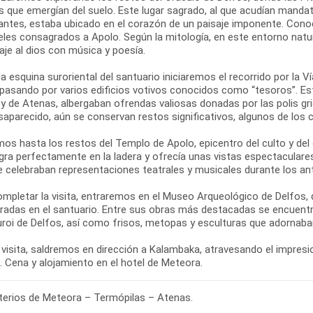
s que emergían del suelo. Este lugar sagrado, al que acudían mandat
antes, estaba ubicado en el corazón de un paisaje imponente. Con
eles consagrados a Apolo. Según la mitología, en este entorno natur
je al dios con música y poesía.
a esquina suroriental del santuario iniciaremos el recorrido por la V
 pasando por varios edificios votivos conocidos como “tesoros”. 
 y de Atenas, albergaban ofrendas valiosas donadas por las polis 
saparecido, aún se conservan restos significativos, algunos de los
os hasta los restos del Templo de Apolo, epicentro del culto y del
egra perfectamente en la ladera y ofrecía unas vistas espectaculare
se celebraban representaciones teatrales y musicales durante los an
ompletar la visita, entraremos en el Museo Arqueológico de Delfos,
radas en el santuario. Entre sus obras más destacadas se encuentra
uroi de Delfos, así como frisos, metopas y esculturas que adornaban
 visita, saldremos en dirección a Kalambaka, atravesando el impresio
erios de Meteora – Termópilas – Atenas.