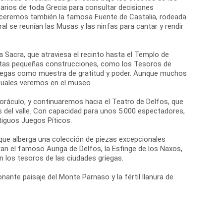
arios de toda Grecia para consultar decisiones
oceremos también la famosa Fuente de Castalia, rodeada
al se reunían las Musas y las ninfas para cantar y rendir
ía Sacra, que atraviesa el recinto hasta el Templo de
Estas pequeñas construcciones, como los Tesoros de
griegas como muestra de gratitud y poder. Aunque muchos
 cuales veremos en el museo.
 oráculo, y continuaremos hacia el Teatro de Delfos, que
s del valle. Con capacidad para unos 5.000 espectadores,
tiguos Juegos Píticos.
 que alberga una colección de piezas excepcionales
n el famoso Auriga de Delfos, la Esfinge de los Naxos,
 los tesoros de las ciudades griegas.
nante paisaje del Monte Parnaso y la fértil llanura de