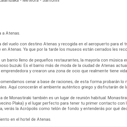
Kalambaka - Meteora - Santorini
a a Atenas.
 del vuelo con destino Atenas y recogida en el aeropuerto para el tra
re en Atenas. Ya que por la tarde los museos están cerrados les re
s un barrio lleno de pequeños restaurantes, la mayoría con música e
moso buzuki. Es el barrio más de moda de la ciudad de Atenas actual
y emprendedora y crearon una zona de ocio que realmente tiene vida 
comendamos cenar a base de raciones, de esta forma probarán lo m
les. Aquí conocerán el ambiente auténtico griego y disfrutarán de l
a de Monastiraki también es un lugar de reunión habitual. Monastir
vecino Plaka) y el lugar perfecto para tener tu primer contacto con
za, verás la Acrópolis como telón de fondo y entenderás por qué de
ento en el hotel de Atenas.