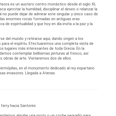
eteora es un austero centro monástico desde el siglo XI,
ca ejercitar la humildad, disciplinar el deseo o relanzar la
ual no puede dejar de admirar este singular y único caso de
, las enormes rocas formadas en antiguas eras
de espiritualidad y que hoy en día invita a la paz y la
se del mundo y retirarse aquí, dando origen a los
 para el espíritu. Efectuaremos una completa visita de
os lugares más interesantes de toda Grecia. En la
demos contemplar bellísimas pinturas al fresco, así
 obras de arte. Visitaremos dos de ellos.
 Termópilas, en el monumento dedicado al rey espartano
rsas invasores. Llegada a Atenas.
ferry hacia Santorini.
comendamos alquilar una moto o un coche pequeño para