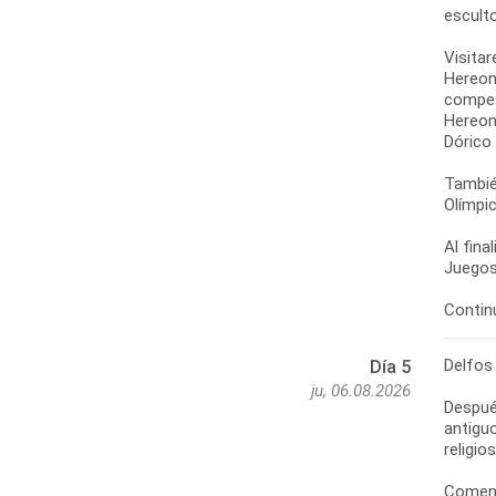
esculto
Visitar
Hereon
competi
Hereon
Dórico
También
Olímpic
Al fina
Juegos
Delfos
Día 5
ju, 06.08.2026
Despué
antiguo
religio
Comenz