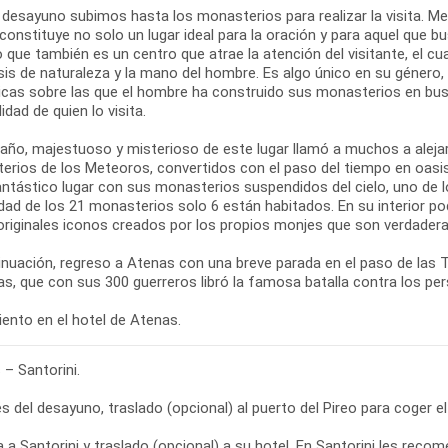
 desayuno subimos hasta los monasterios para realizar la visita. M
 constituye no solo un lugar ideal para la oración y para aquel que bus
o que también es un centro que atrae la atención del visitante, el c
sis de naturaleza y la mano del hombre. Es algo único en su género
cas sobre las que el hombre ha construido sus monasterios en busca 
lidad de quien lo visita.
año, majestuoso y misterioso de este lugar llamó a muchos a alejar
erios de los Meteoros, convertidos con el paso del tiempo en oasis
antástico lugar con sus monasterios suspendidos del cielo, uno de l
dad de los 21 monasterios solo 6 están habitados. En su interior po
riginales iconos creados por los propios monjes que son verdaderas
inuación, regreso a Atenas con una breve parada en el paso de las
s, que con sus 300 guerreros libró la famosa batalla contra los pe
ento en el hotel de Atenas.
– Santorini.
 del desayuno, traslado (opcional) al puerto del Pireo para coger el 
a a Santorini y traslado (opcional) a su hotel. En Santorini les re