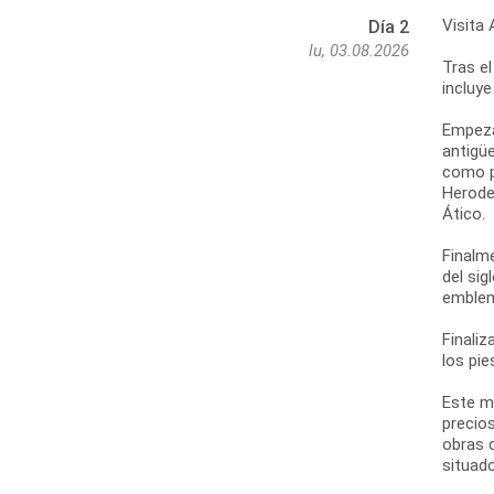
Visita 
Día 2
lu, 03.08.2026
Tras el
incluye
Empezar
antigüe
como po
Herodes
Ático.
Finalm
del sig
emblem
Finaliz
los pie
Este m
precios
obras 
situado