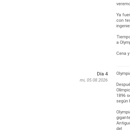
veremo
Ya fue
con te
ingenie
Tiempo
a Olymp
Cena y 
Olympi
Día 4
mi, 05.08.2026
Después
Olímpic
1896 s
según l
Olympi
gigante
Antigu
del