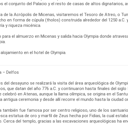
s el conjunto del Palacio y el resto de casas de altos dignatarios,
ra de la Acrópolis de Micenas, visitaremos el Tesoro de Atreo, o
cho en forma de cúpula (tholos) construida alrededor del 1250 a.C.
ría y riqueza micénica.
 para el almuerzo en Micenas y salida hacia Olympia donde atraves
ia.
alojamiento en el hotel de Olympia.
a – Delfos
 del desayuno se realizará la visita del área arqueológica de Olymp
os, que datan del año 776 a.C. y continuaron hasta finales del siglo
e celebró en Atenas, aunque la llama olímpica, se origina en el San
a antigua ceremonia y desde allí recorre el mundo hasta la ciudad o
a también fue famosa por ser centro religioso, uno de los santuari
sca estatua de oro y marfil de Zeus hecha por Fidias, la cual estab
o. Cerca del templo, gracias a las excavaciones arqueológicas ha en