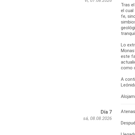
vi, 07.08.2026
Tras el
el cual
fe, sin
simbio
geológi
tranqui
Lo extr
Monast
este f
actuali
como o
A cont
Leónida
Alojami
Atenas 
Día 7
sá, 08.08.2026
Después
Llegad