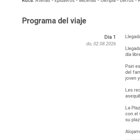
Ruta:
Atenas - Epidavros - Micenas - Olimpia - Delfos - 
Programa del viaje
Llegad
Día 1
do, 02.08.2026
Llegada
día lib
Psiri e
del fa
joven 
Les re
asequib
La Plaz
con el 
su pla
Alojami