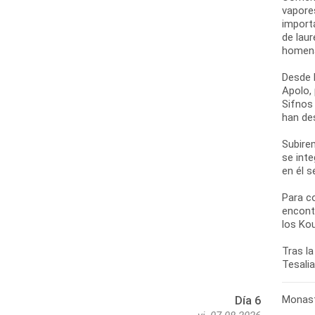
vapore
import
de laur
homena
Desde l
Apolo,
Sifnos
han de
Subirem
se int
en él 
Para c
encont
los Ko
Tras la
Monast
Día 6