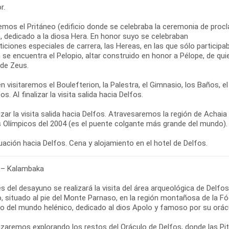
r.
emos el Pritáneo (edificio donde se celebraba la ceremonia de proc
, dedicado a la diosa Hera. En honor suyo se celebraban
ciones especiales de carrera, las Hereas, en las que sólo participaba
 se encuentra el Pelopio, altar construido en honor a Pélope, de qu
 de Zeus.
 visitaremos el Boulefterion, la Palestra, el Gimnasio, los Baños, 
os. Al finalizar la visita salida hacia Delfos.
lizar la visita salida hacia Delfos. Atravesaremos la región de Achai
 Olímpicos del 2004 (es el puente colgante más grande del mundo).
 – Kalambaka
s del desayuno se realizará la visita del área arqueológica de Delf
, situado al pie del Monte Parnaso, en la región montañosa de la Fó
so del mundo helénico, dedicado al dios Apolo y famoso por su orác
aremos explorando los restos del Oráculo de Delfos, donde las Pit