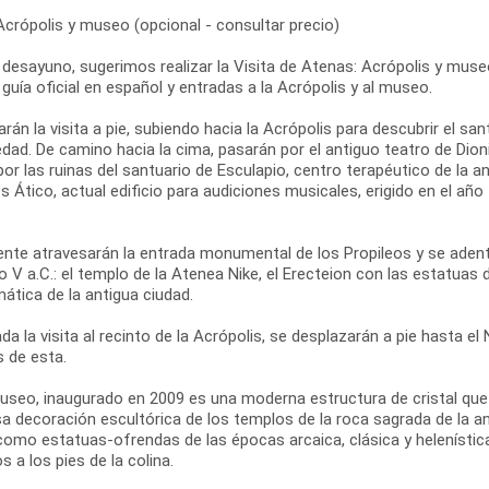
Acrópolis y museo (opcional - consultar precio)
 desayuno, sugerimos realizar la Visita de Atenas: Acrópolis y museo
 guía oficial en español y entradas a la Acrópolis y al museo.
án la visita a pie, subiendo hacia la Acrópolis para descubrir el san
dad. De camino hacia la cima, pasarán por el antiguo teatro de Dionis
r las ruinas del santuario de Esculapio, centro terapéutico de la 
 Ático, actual edificio para audiciones musicales, erigido en el añ
ente atravesarán la entrada monumental de los Propileos y se adent
lo V a.C.: el templo de la Atenea Nike, el Erecteion con las estatuas 
ática de la antigua ciudad.
ada la visita al recinto de la Acrópolis, se desplazarán a pie hasta 
s de esta.
useo, inaugurado en 2009 es una moderna estructura de cristal que c
a decoración escultórica de los templos de la roca sagrada de la ant
como estatuas-ofrendas de las épocas arcaica, clásica y helenística
s a los pies de la colina.