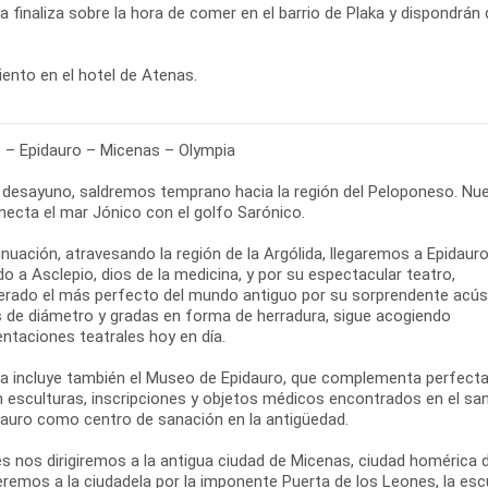
ta finaliza sobre la hora de comer en el barrio de Plaka y dispondrán 
ento en el hotel de Atenas.
 – Epidauro – Micenas – Olympia
l desayuno, saldremos temprano hacia la región del Peloponeso. Nue
necta el mar Jónico con el golfo Sarónico.
inuación, atravesando la región de la Argólida, llegaremos a Epidau
o a Asclepio, dios de la medicina, y por su espectacular teatro,
erado el más perfecto del mundo antiguo por su sorprendente acústic
 de diámetro y gradas en forma de herradura, sigue acogiendo
ntaciones teatrales hoy en día.
ta incluye también el Museo de Epidauro, que complementa perfectame
n esculturas, inscripciones y objetos médicos encontrados en el sa
dauro como centro de sanación en la antigüedad.
s nos dirigiremos a la antigua ciudad de Micenas, ciudad homérica
remos a la ciudadela por la imponente Puerta de los Leones, la esc