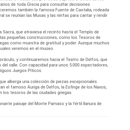
arios de toda Grecia para consultar decisiones
oceremos también la famosa Fuente de Castalia, rodeada
al se reunían las Musas y las ninfas para cantar y rendir
ía Sacra, que atraviesa el recinto hasta el Templo de
Estas pequeñas construcciones, como los Tesoros de
griegas como muestra de gratitud y poder. Aunque muchos
 cuales veremos en el museo.
 oráculo, y continuaremos hacia el Teatro de Delfos, que
s del valle. Con capacidad para unos 5.000 espectadores,
tiguos Juegos Píticos.
 que alberga una colección de piezas excepcionales
n el famoso Auriga de Delfos, la Esfinge de los Naxos,
 los tesoros de las ciudades griegas.
nante paisaje del Monte Parnaso y la fértil llanura de