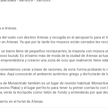
Kalambaka - Meteora - Santorini
a a Atenas.
 del vuelo con destino Atenas y recogida en el aeropuerto para el tra
re en Atenas. Ya que por la tarde los museos están cerrados les re
s un barrio lleno de pequeños restaurantes, la mayoría con música e
moso buzuki. Es el barrio más de moda de la ciudad de Atenas actual
y emprendedora y crearon una zona de ocio que realmente tiene vida 
comendamos cenar a base de raciones, de esta forma probarán lo m
les. Aquí conocerán el ambiente auténtico griego y disfrutarán de l
a de Monastiraki también es un lugar de reunión habitual. Monastir
vecino Plaka) y el lugar perfecto para tener tu primer contacto con
za, verás la Acrópolis como telón de fondo y entenderás por qué de
ento en el hotel de Atenas.