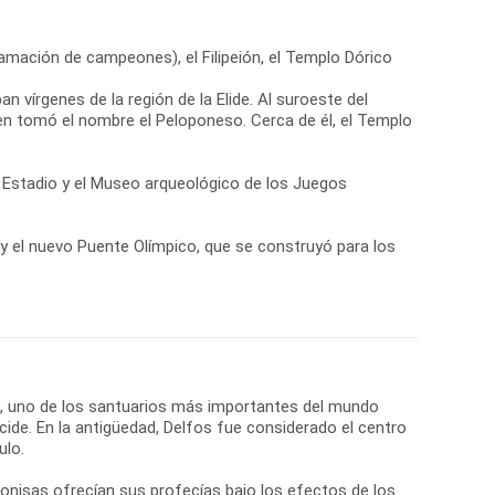
lamación de campeones), el Filipeión, el Templo Dórico
n vírgenes de la región de la Elide. Al suroeste del
ien tomó el nombre el Peloponeso. Cerca de él, el Templo
el Estadio y el Museo arqueológico de los Juegos
a y el nuevo Puente Olímpico, que se construyó para los
os, uno de los santuarios más importantes del mundo
cide. En la antigüedad, Delfos fue considerado el centro
ulo.
onisas ofrecían sus profecías bajo los efectos de los