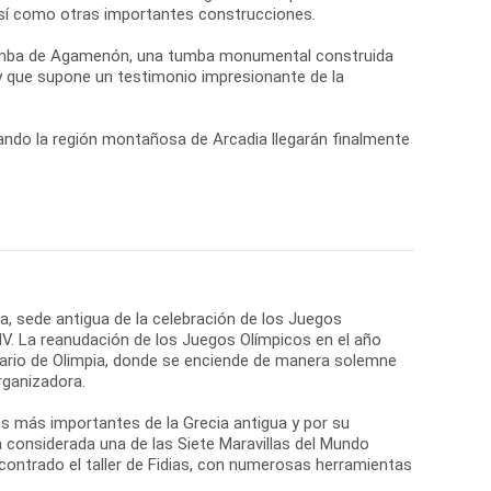
 así como otras importantes construcciones.
 Tumba de Agamenón, una tumba monumental construida
 y que supone un testimonio impresionante de la
ando la región montañosa de Arcadia llegarán finalmente
ia, sede antigua de la celebración de los Juegos
 IV. La reanudación de los Juegos Olímpicos en el año
tuario de Olimpia, donde se enciende de manera solemne
rganizadora.
os más importantes de la Grecia antigua y por su
a considerada una de las Siete Maravillas del Mundo
contrado el taller de Fidias, con numerosas herramientas