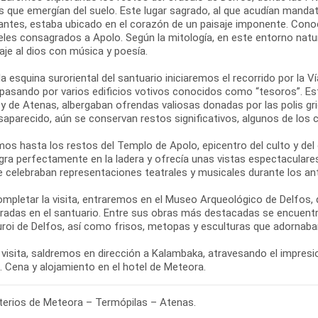
s que emergían del suelo. Este lugar sagrado, al que acudían mandat
antes, estaba ubicado en el corazón de un paisaje imponente. Con
eles consagrados a Apolo. Según la mitología, en este entorno natur
je al dios con música y poesía.
a esquina suroriental del santuario iniciaremos el recorrido por la V
 pasando por varios edificios votivos conocidos como “tesoros”. 
 y de Atenas, albergaban ofrendas valiosas donadas por las polis 
saparecido, aún se conservan restos significativos, algunos de los
os hasta los restos del Templo de Apolo, epicentro del culto y del
egra perfectamente en la ladera y ofrecía unas vistas espectaculare
se celebraban representaciones teatrales y musicales durante los an
ompletar la visita, entraremos en el Museo Arqueológico de Delfos,
radas en el santuario. Entre sus obras más destacadas se encuentra
uroi de Delfos, así como frisos, metopas y esculturas que adornaban
 visita, saldremos en dirección a Kalambaka, atravesando el impresio
erios de Meteora – Termópilas – Atenas.