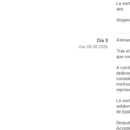
La visi
aire.
Alojami
Atenas
Día 3
ma, 04.08.2026
Tras e
que co
A cont
dedicad
consid
metros
represe
La visi
exhibe
de Epi
Despué
Accede