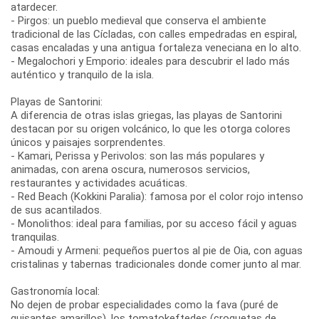
atardecer.
- Pirgos: un pueblo medieval que conserva el ambiente
tradicional de las Cícladas, con calles empedradas en espiral,
casas encaladas y una antigua fortaleza veneciana en lo alto.
- Megalochori y Emporio: ideales para descubrir el lado más
auténtico y tranquilo de la isla.
Playas de Santorini:
A diferencia de otras islas griegas, las playas de Santorini
destacan por su origen volcánico, lo que les otorga colores
únicos y paisajes sorprendentes.
- Kamari, Perissa y Perivolos: son las más populares y
animadas, con arena oscura, numerosos servicios,
restaurantes y actividades acuáticas.
- Red Beach (Kokkini Paralia): famosa por el color rojo intenso
de sus acantilados.
- Monolithos: ideal para familias, por su acceso fácil y aguas
tranquilas.
- Amoudi y Armeni: pequeños puertos al pie de Oia, con aguas
cristalinas y tabernas tradicionales donde comer junto al mar.
Gastronomía local:
No dejen de probar especialidades como la fava (puré de
guisantes amarillos), los tomatokeftedes (croquetas de