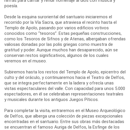
ninfas para cantar y rendir homenaje al dios con música y
poesía.
Desde la esquina suroriental del santuario iniciaremos el
recorrido por la Vía Sacra, que atraviesa el recinto hasta el
Templo de Apolo, pasando por varios edificios votivos
conocidos como “tesoros”. Estas pequeñas construcciones,
como los Tesoros de Sifnos y de Atenas, albergaban ofrendas
valiosas donadas por las polis griegas como muestra de
gratitud y poder. Aunque muchos han desaparecido, aún se
conservan restos significativos, algunos de los cuales
veremos en el museo.
Subiremos hasta los restos del Templo de Apolo, epicentro del
culto y del oráculo, y continuaremos hacia el Teatro de Delfos,
que se integra perfectamente en la ladera y ofrecía unas
vistas espectaculares del valle. Con capacidad para unos 5.000
espectadores, en él se celebraban representaciones teatrales
y musicales durante los antiguos Juegos Píticos.
Para completar la visita, entraremos en el Museo Arqueológico
de Delfos, que alberga una colección de piezas excepcionales
encontradas en el santuario. Entre sus obras más destacadas
se encuentran el famoso Auriga de Delfos, la Esfinge de los