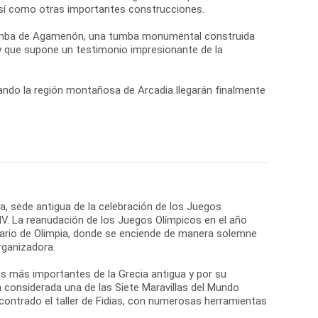
 así como otras importantes construcciones.
 Tumba de Agamenón, una tumba monumental construida
 y que supone un testimonio impresionante de la
ando la región montañosa de Arcadia llegarán finalmente
ia, sede antigua de la celebración de los Juegos
 IV. La reanudación de los Juegos Olímpicos en el año
tuario de Olimpia, donde se enciende de manera solemne
rganizadora.
os más importantes de la Grecia antigua y por su
a considerada una de las Siete Maravillas del Mundo
contrado el taller de Fidias, con numerosas herramientas