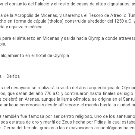
s el conjunto del Palacio y el resto de casas de altos dignatarios,
ra de la Acrópolis de Micenas, visitaremos el Tesoro de Atreo, o
cho en forma de cúpula (tholos) construida alrededor del 1250 a.C.
ría y riqueza micénica.
 para el almuerzo en Micenas y salida hacia Olympia donde atraves
ia.
alojamiento en el hotel de Olympia.
a – Delfos
 del desayuno se realizará la visita del área arqueológica de Olymp
os, que datan del año 776 a.C. y continuaron hasta finales del siglo
e celebró en Atenas, aunque la llama olímpica, se origina en el San
a antigua ceremonia y desde allí recorre el mundo hasta la ciudad o
a también fue famosa por ser centro religioso, uno de los santuari
sca estatua de oro y marfil de Zeus hecha por Fidias, la cual estab
o. Cerca del templo, gracias a las excavaciones arqueológicas ha en