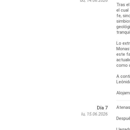
do, 14.06.2026
Tras el
el cual
fe, sin
simbio
geológi
tranqui
Lo extr
Monast
este f
actuali
como o
A cont
Leónida
Alojami
Atenas 
Día 7
lu, 15.06.2026
Después
Llegad