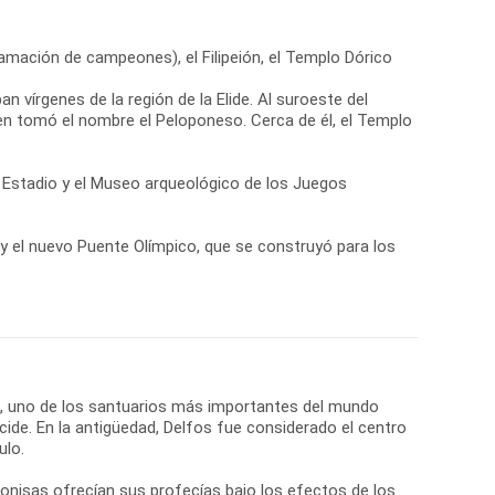
lamación de campeones), el Filipeión, el Templo Dórico
n vírgenes de la región de la Elide. Al suroeste del
ien tomó el nombre el Peloponeso. Cerca de él, el Templo
el Estadio y el Museo arqueológico de los Juegos
a y el nuevo Puente Olímpico, que se construyó para los
os, uno de los santuarios más importantes del mundo
cide. En la antigüedad, Delfos fue considerado el centro
ulo.
onisas ofrecían sus profecías bajo los efectos de los