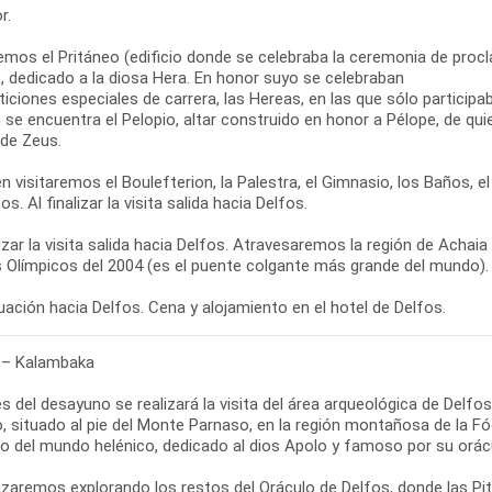
r.
emos el Pritáneo (edificio donde se celebraba la ceremonia de proc
, dedicado a la diosa Hera. En honor suyo se celebraban
ciones especiales de carrera, las Hereas, en las que sólo participaba
 se encuentra el Pelopio, altar construido en honor a Pélope, de qu
 de Zeus.
 visitaremos el Boulefterion, la Palestra, el Gimnasio, los Baños, 
os. Al finalizar la visita salida hacia Delfos.
lizar la visita salida hacia Delfos. Atravesaremos la región de Achai
 Olímpicos del 2004 (es el puente colgante más grande del mundo).
 – Kalambaka
s del desayuno se realizará la visita del área arqueológica de Delf
, situado al pie del Monte Parnaso, en la región montañosa de la Fó
so del mundo helénico, dedicado al dios Apolo y famoso por su orác
aremos explorando los restos del Oráculo de Delfos, donde las Pit