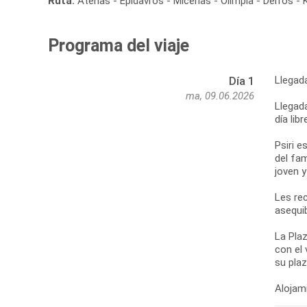
Ruta:
Atenas - Epidavros - Micenas - Olimpia - Delfos - 
Programa del viaje
Llegad
Día 1
ma, 09.06.2026
Llegada
día lib
Psiri e
del fa
joven 
Les re
asequib
La Plaz
con el 
su pla
Alojami