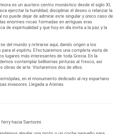
eteora es un austero centro monástico desde el siglo XI,
ca ejercitar la humildad, disciplinar el deseo o relanzar la
ual no puede dejar de admirar este singular y único caso de
, las enormes rocas formadas en antiguas eras
de espiritualidad y que hoy en día invita a la paz y la
se del mundo y retirarse aquí, dando origen a los
 para el espíritu. Efectuaremos una completa visita de
os lugares más interesantes de toda Grecia. En la
demos contemplar bellísimas pinturas al fresco, así
 obras de arte. Visitaremos dos de ellos.
 Termópilas, en el monumento dedicado al rey espartano
rsas invasores. Llegada a Atenas.
ferry hacia Santorini.
comendamos alquilar una moto o un coche pequeño para