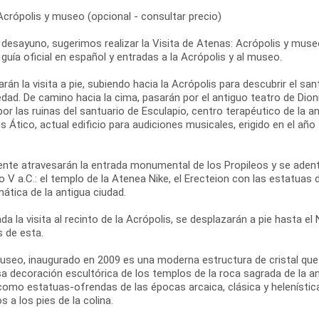
Acrópolis y museo (opcional - consultar precio)
 desayuno, sugerimos realizar la Visita de Atenas: Acrópolis y museo
 guía oficial en español y entradas a la Acrópolis y al museo.
án la visita a pie, subiendo hacia la Acrópolis para descubrir el san
dad. De camino hacia la cima, pasarán por el antiguo teatro de Dionis
r las ruinas del santuario de Esculapio, centro terapéutico de la 
 Ático, actual edificio para audiciones musicales, erigido en el añ
ente atravesarán la entrada monumental de los Propileos y se adent
lo V a.C.: el templo de la Atenea Nike, el Erecteion con las estatuas 
ática de la antigua ciudad.
ada la visita al recinto de la Acrópolis, se desplazarán a pie hasta 
s de esta.
useo, inaugurado en 2009 es una moderna estructura de cristal que c
a decoración escultórica de los templos de la roca sagrada de la ant
como estatuas-ofrendas de las épocas arcaica, clásica y helenística
s a los pies de la colina.