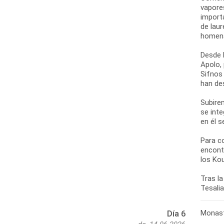
vapore
import
de laur
homena
Desde l
Apolo,
Sifnos
han de
Subirem
se int
en él 
Para c
encont
los Ko
Tras la
Monast
Día 6