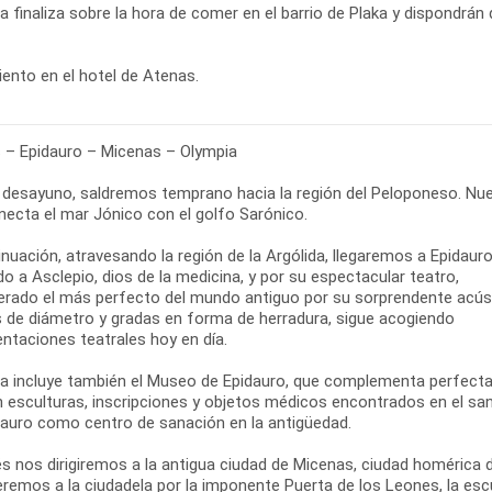
ta finaliza sobre la hora de comer en el barrio de Plaka y dispondrán 
ento en el hotel de Atenas.
 – Epidauro – Micenas – Olympia
l desayuno, saldremos temprano hacia la región del Peloponeso. Nue
necta el mar Jónico con el golfo Sarónico.
inuación, atravesando la región de la Argólida, llegaremos a Epidau
o a Asclepio, dios de la medicina, y por su espectacular teatro,
erado el más perfecto del mundo antiguo por su sorprendente acústic
 de diámetro y gradas en forma de herradura, sigue acogiendo
ntaciones teatrales hoy en día.
ta incluye también el Museo de Epidauro, que complementa perfectame
n esculturas, inscripciones y objetos médicos encontrados en el sa
dauro como centro de sanación en la antigüedad.
s nos dirigiremos a la antigua ciudad de Micenas, ciudad homérica
remos a la ciudadela por la imponente Puerta de los Leones, la esc