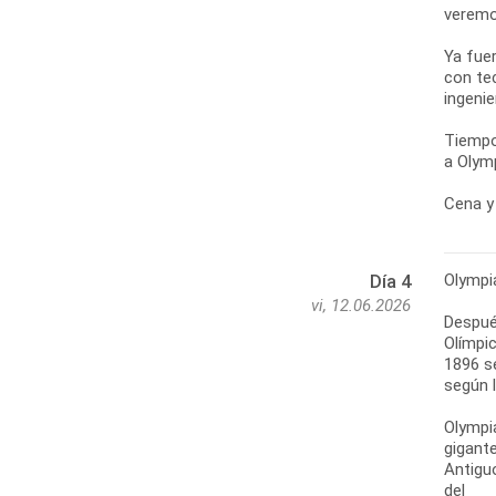
veremo
Ya fue
con te
ingenie
Tiempo
a Olymp
Cena y 
Olympi
Día 4
vi, 12.06.2026
Después
Olímpic
1896 s
según l
Olympi
gigante
Antigu
del