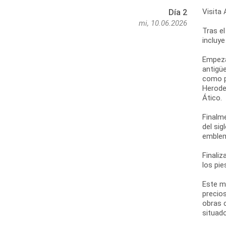
Visita 
Día 2
mi, 10.06.2026
Tras el
incluye
Empezar
antigüe
como po
Herodes
Ático.
Finalm
del sig
emblem
Finaliz
los pie
Este m
precios
obras 
situado