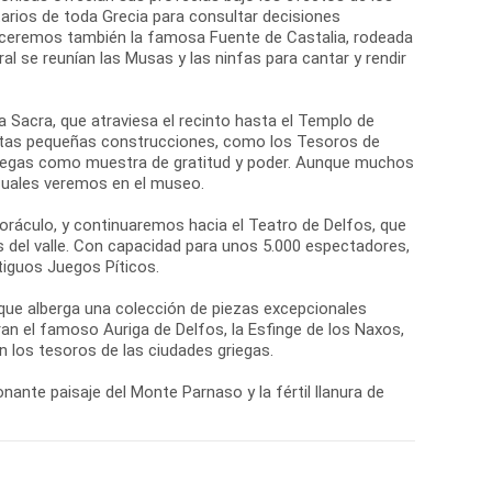
arios de toda Grecia para consultar decisiones
oceremos también la famosa Fuente de Castalia, rodeada
al se reunían las Musas y las ninfas para cantar y rendir
ía Sacra, que atraviesa el recinto hasta el Templo de
Estas pequeñas construcciones, como los Tesoros de
griegas como muestra de gratitud y poder. Aunque muchos
 cuales veremos en el museo.
 oráculo, y continuaremos hacia el Teatro de Delfos, que
s del valle. Con capacidad para unos 5.000 espectadores,
tiguos Juegos Píticos.
 que alberga una colección de piezas excepcionales
n el famoso Auriga de Delfos, la Esfinge de los Naxos,
 los tesoros de las ciudades griegas.
nante paisaje del Monte Parnaso y la fértil llanura de