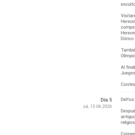
esculto
Visitar
Hereon
competi
Hereon
Dórico
También
Olímpic
Al fina
Juegos
Delfos
Día 5
sá, 13.06.2026
Despué
antiguo
religio
Comenz