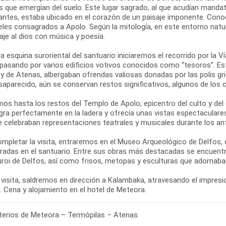
s que emergían del suelo. Este lugar sagrado, al que acudían mandat
antes, estaba ubicado en el corazón de un paisaje imponente. Con
eles consagrados a Apolo. Según la mitología, en este entorno natur
je al dios con música y poesía.
a esquina suroriental del santuario iniciaremos el recorrido por la V
 pasando por varios edificios votivos conocidos como “tesoros”. 
 y de Atenas, albergaban ofrendas valiosas donadas por las polis 
saparecido, aún se conservan restos significativos, algunos de los
os hasta los restos del Templo de Apolo, epicentro del culto y del
egra perfectamente en la ladera y ofrecía unas vistas espectaculare
se celebraban representaciones teatrales y musicales durante los an
ompletar la visita, entraremos en el Museo Arqueológico de Delfos,
radas en el santuario. Entre sus obras más destacadas se encuentra
uroi de Delfos, así como frisos, metopas y esculturas que adornaban
 visita, saldremos en dirección a Kalambaka, atravesando el impresio
erios de Meteora – Termópilas – Atenas.