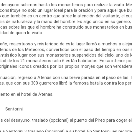
 desayuno subimos hasta los monasterios para realizar la visita. M
 constituye no solo un lugar ideal para la oración y para aquel que bus
o que también es un centro que atrae la atención del visitante, el c
sis de naturaleza y la mano del hombre. Es algo único en su género
cas sobre las que el hombre ha construido sus monasterios en busca 
lidad de quien lo visita.
año, majestuoso y misterioso de este lugar llamó a muchos a alejar
erios de los Meteoros, convertidos con el paso del tiempo en oasis
antástico lugar con sus monasterios suspendidos del cielo, uno de l
dad de los 21 monasterios solo 6 están habitados. En su interior po
riginales iconos creados por los propios monjes que son verdaderas
inuación, regreso a Atenas con una breve parada en el paso de las
s, que con sus 300 guerreros libró la famosa batalla contra los pe
ento en el hotel de Atenas.
– Santorini.
 del desayuno, traslado (opcional) al puerto del Pireo para coger el 
a a Santorini y traslado (opcional) a su hotel. En Santorini les re