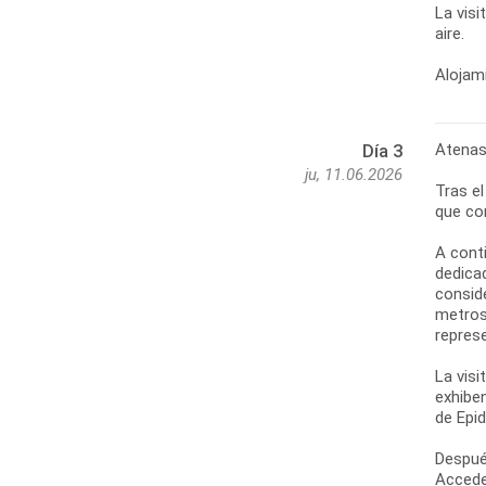
La visi
aire.
Alojami
Atenas
Día 3
ju, 11.06.2026
Tras e
que co
A cont
dedicad
consid
metros
represe
La visi
exhibe
de Epi
Despué
Accede