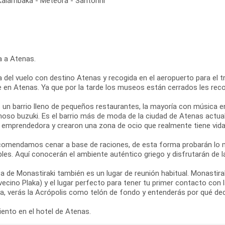
Kalambaka - Meteora - Santorini
a a Atenas.
 del vuelo con destino Atenas y recogida en el aeropuerto para el tra
re en Atenas. Ya que por la tarde los museos están cerrados les re
s un barrio lleno de pequeños restaurantes, la mayoría con música e
moso buzuki. Es el barrio más de moda de la ciudad de Atenas actual
y emprendedora y crearon una zona de ocio que realmente tiene vida 
comendamos cenar a base de raciones, de esta forma probarán lo m
les. Aquí conocerán el ambiente auténtico griego y disfrutarán de l
a de Monastiraki también es un lugar de reunión habitual. Monastir
vecino Plaka) y el lugar perfecto para tener tu primer contacto con
za, verás la Acrópolis como telón de fondo y entenderás por qué de
ento en el hotel de Atenas.