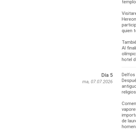
templo,
Visitar
Hereon
partici
quien 
También
Al fina
olímpi
Delfos
Día 5
Despué
ma, 07.07.2026
antiguo
religio
Comenz
vapore
import
de laur
homena