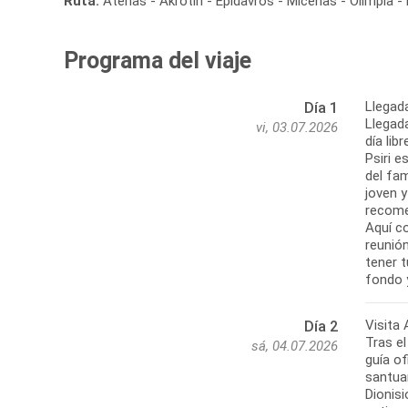
Ruta:
Atenas - Akrotiri - Epidavros - Micenas - Olimpia 
Programa del viaje
Llegad
Día 1
Llegada
vi, 03.07.2026
día lib
Psiri e
del fam
joven 
recome
Aquí co
reunión
tener 
Visita
Día 2
Tras el
sá, 04.07.2026
guía of
santuar
Dionisi