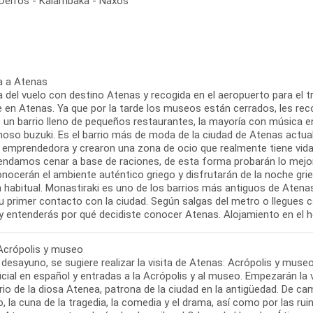
- Delfos - Kalambaka - Naxos
a a Atenas
 del vuelo con destino Atenas y recogida en el aeropuerto para el tra
re en Atenas. Ya que por la tarde los museos están cerrados, les re
s un barrio lleno de pequeños restaurantes, la mayoría con música en
oso buzuki. Es el barrio más de moda de la ciudad de Atenas actual
y emprendedora y crearon una zona de ocio que realmente tiene vida 
ndamos cenar a base de raciones, de esta forma probarán lo mejor 
nocerán el ambiente auténtico griego y disfrutarán de la noche grie
 habitual. Monastiraki es uno de los barrios más antiguos de Atenas 
tu primer contacto con la ciudad. Según salgas del metro o llegues 
 Acrópolis y museo
 desayuno, se sugiere realizar la visita de Atenas: Acrópolis y museo
icial en español y entradas a la Acrópolis y al museo. Empezarán la v
io de la diosa Atenea, patrona de la ciudad en la antigüedad. De cam
o, la cuna de la tragedia, la comedia y el drama, así como por las ru