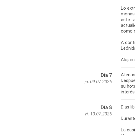
Lo extr
monast
este f
actuali
como o
A cont
Leónida
Atenas
Día 7
Después
ju, 09.07.2026
su hot
Dias li
Día 8
vi, 10.07.2026
Durant
La capi