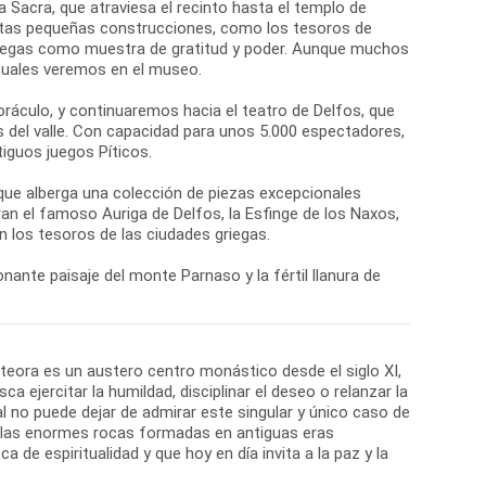
ía Sacra, que atraviesa el recinto hasta el templo de
Estas pequeñas construcciones, como los tesoros de
griegas como muestra de gratitud y poder. Aunque muchos
 cuales veremos en el museo.
oráculo, y continuaremos hacia el teatro de Delfos, que
s del valle. Con capacidad para unos 5.000 espectadores,
iguos juegos Píticos.
 que alberga una colección de piezas excepcionales
n el famoso Auriga de Delfos, la Esfinge de los Naxos,
 los tesoros de las ciudades griegas.
nante paisaje del monte Parnaso y la fértil llanura de
eteora es un austero centro monástico desde el siglo XI,
ca ejercitar la humildad, disciplinar el deseo o relanzar la
ual no puede dejar de admirar este singular y único caso de
, las enormes rocas formadas en antiguas eras
de espiritualidad y que hoy en día invita a la paz y la