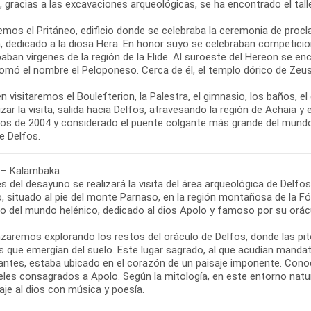
 gracias a las excavaciones arqueológicas, se ha encontrado el tall
emos el Pritáneo, edificio donde se celebraba la ceremonia de procl
, dedicado a la diosa Hera. En honor suyo se celebraban competicion
paban vírgenes de la región de la Elide. Al suroeste del Hereon se en
tomó el nombre el Peloponeso. Cerca de él, el templo dórico de Zeus
 visitaremos el Boulefterion, la Palestra, el gimnasio, los baños, e
lizar la visita, salida hacia Delfos, atravesando la región de Achaia 
cos de 2004 y considerado el puente colgante más grande del mundo.
 – Kalambaka
s del desayuno se realizará la visita del área arqueológica de Delf
, situado al pie del monte Parnaso, en la región montañosa de la Fó
so del mundo helénico, dedicado al dios Apolo y famoso por su orác
aremos explorando los restos del oráculo de Delfos, donde las pito
s que emergían del suelo. Este lugar sagrado, al que acudían mandat
antes, estaba ubicado en el corazón de un paisaje imponente. Con
eles consagrados a Apolo. Según la mitología, en este entorno natur
je al dios con música y poesía.