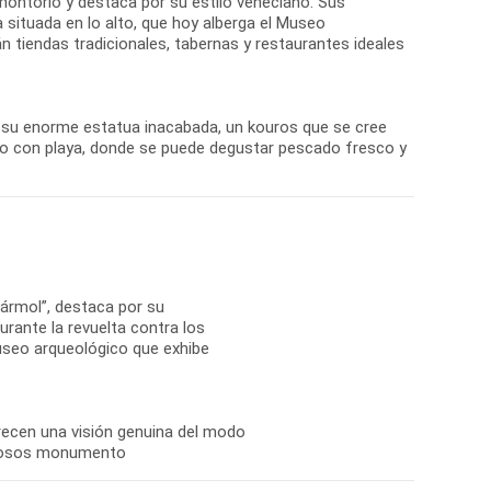
romontorio y destaca por su estilo veneciano. Sus
a situada en lo alto, que hoy alberga el Museo
n tiendas tradicionales, tabernas y restaurantes ideales
r su enorme estatua inacabada, un kouros que se cree
mo con playa, donde se puede degustar pescado fresco y
mármol”, destaca por su
urante la revuelta contra los
useo arqueológico que exhibe
recen una visión genuina del modo
merosos monumento