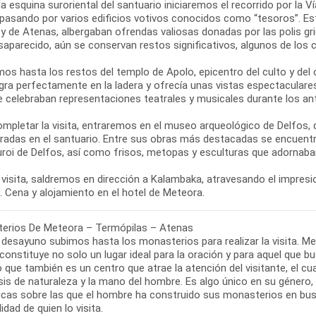
a esquina suroriental del santuario iniciaremos el recorrido por la V
 pasando por varios edificios votivos conocidos como “tesoros”. 
 y de Atenas, albergaban ofrendas valiosas donadas por las polis 
saparecido, aún se conservan restos significativos, algunos de los
os hasta los restos del templo de Apolo, epicentro del culto y del 
egra perfectamente en la ladera y ofrecía unas vistas espectaculare
e celebraban representaciones teatrales y musicales durante los ant
ompletar la visita, entraremos en el museo arqueológico de Delfos,
radas en el santuario. Entre sus obras más destacadas se encuentra
uroi de Delfos, así como frisos, metopas y esculturas que adornaban
 visita, saldremos en dirección a Kalambaka, atravesando el impresio
erios De Meteora – Termópilas – Atenas
 desayuno subimos hasta los monasterios para realizar la visita. M
 constituye no solo un lugar ideal para la oración y para aquel que bus
o que también es un centro que atrae la atención del visitante, el c
sis de naturaleza y la mano del hombre. Es algo único en su género
cas sobre las que el hombre ha construido sus monasterios en busca 
lidad de quien lo visita.