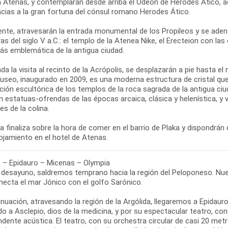
 Atenas, y contemplarán desde arriba el Odeon de Herodes Ático, act
acias a la gran fortuna del cónsul romano Herodes Ático.
nte, atravesarán la entrada monumental de los Propileos y se adentr
s del siglo V a.C.: el templo de la Atenea Nike, el Erecteion con las 
ás emblemática de la antigua ciudad.
ada la visita al recinto de la Acrópolis, se desplazarán a pie hasta e
useo, inaugurado en 2009, es una moderna estructura de cristal que 
ión escultórica de los templos de la roca sagrada de la antigua ciud
n estatuas-ofrendas de las épocas arcaica, clásica y helenística, y
ies de la colina.
ta finaliza sobre la hora de comer en el barrio de Plaka y dispondrán 
 – Epidauro – Micenas – Olympia
l desayuno, saldremos temprano hacia la región del Peloponeso. Nue
necta el mar Jónico con el golfo Sarónico.
inuación, atravesando la región de la Argólida, llegaremos a Epidau
do a Asclepio, dios de la medicina, y por su espectacular teatro, c
dente acústica. El teatro, con su orchestra circular de casi 20 me