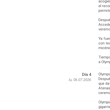
acogie
el reco
permit
Despué
Accede
veremo
Ya fue
con tec
micéni
Tiempo
Olympi
Día 4
Después
lu, 06.07.2026
que dat
Atenas
ceremon
Olympi
gigante