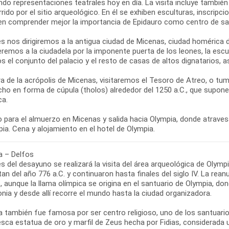
ndo representaciones teatrales hoy en día. La visita incluye tamb
rrido por el sitio arqueológico. En él se exhiben esculturas, inscri
en comprender mejor la importancia de Epidauro como centro de san
s nos dirigiremos a la antigua ciudad de Micenas, ciudad homérica
remos a la ciudadela por la imponente puerta de los leones, la escu
s el conjunto del palacio y el resto de casas de altos dignatarios,
ra de la acrópolis de Micenas, visitaremos el Tesoro de Atreo, o
ho en forma de cúpula (tholos) alrededor del 1250 a.C., que supone 
ca.
 para el almuerzo en Micenas y salida hacia Olympia, donde atraves
a – Delfos
 del desayuno se realizará la visita del área arqueológica de Olympi
an del año 776 a.C. y continuaron hasta finales del siglo IV. La rea
, aunque la llama olímpica se origina en el santuario de Olympia, d
ia y desde allí recorre el mundo hasta la ciudad organizadora.
a también fue famosa por ser centro religioso, uno de los santuari
sca estatua de oro y marfil de Zeus hecha por Fidias, considerada u