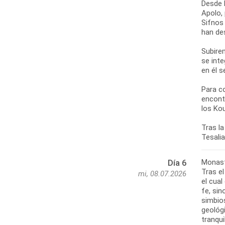
Desde l
Apolo,
Sifnos
han de
Subirem
se int
en él s
Para c
encont
los Ko
Tras la
Monast
Día 6
Tras el
mi, 08.07.2026
el cual
fe, sin
simbio
geológi
tranqui