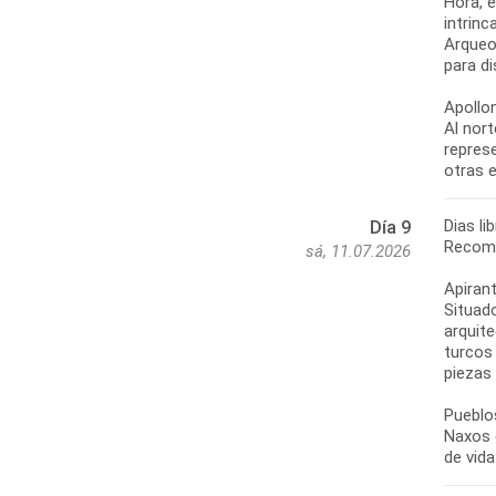
Hora, e
intrinc
Arqueol
para di
Apollo
Al nor
repres
Dias li
Día 9
Recome
sá, 11.07.2026
Apiran
Situado
arquite
turcos
piezas 
Pueblo
Naxos 
de vid