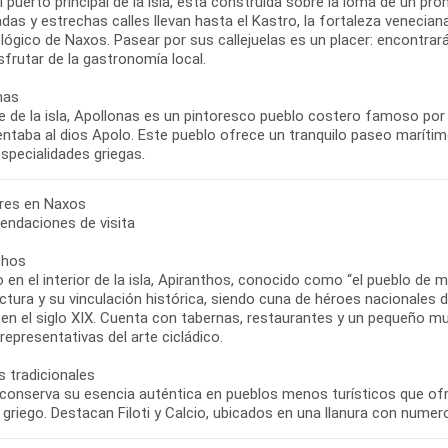
l puerto principal de la isla, está construida sobre la loma de un p
adas y estrechas calles llevan hasta el Kastro, la fortaleza venecian
ógico de Naxos. Pasear por sus callejuelas es un placer: encontrará
sfrutar de la gastronomía local.
nas
te de la isla, Apollonas es un pintoresco pueblo costero famoso po
entaba al dios Apolo. Este pueblo ofrece un tranquilo paseo maríti
bres en Naxos
ndaciones de visita
thos
 en el interior de la isla, Apiranthos, conocido como “el pueblo de 
ctura y su vinculación histórica, siendo cuna de héroes nacionales d
 en el siglo XIX. Cuenta con tabernas, restaurantes y un pequeño m
representativas del arte cicládico.
s tradicionales
conserva su esencia auténtica en pueblos menos turísticos que of
a griego. Destacan Filoti y Calcio, ubicados en una llanura con nu