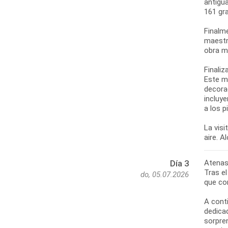
antigua
161 gr
Finalme
maestra
obra m
Finaliz
Este m
decorac
incluye
a los p
La visi
Atenas
Día 3
Tras e
do, 05.07.2026
que co
A cont
dedica
sorpren