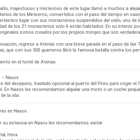
año, majestuoso y misterioso de este lugar llamó a muchos a alejar
erios de los Meteoros, convertidos con el paso del tiempo en oasis
antástico lugar con sus monasterios suspendidos del cielo, uno de l
dad de los 21 monasterios solo 6 están habitados. En su interior po
riginales iconos creados por los propios monjes que son verdaderas
inuación, regreso a Atenas con una breve parada en el paso de las
s, que con sus 300 guerreros libró la famosa batalla contra los pe
 – Naxos
 del desayuno, traslado opcional al puerto del Pireo para coger el 
el. En Naxos les recomendamos alquilar una moto o un coche pequeño
bres en Naxos
e su estancia en Naxos les recomendamos visitar:
tal, Hora