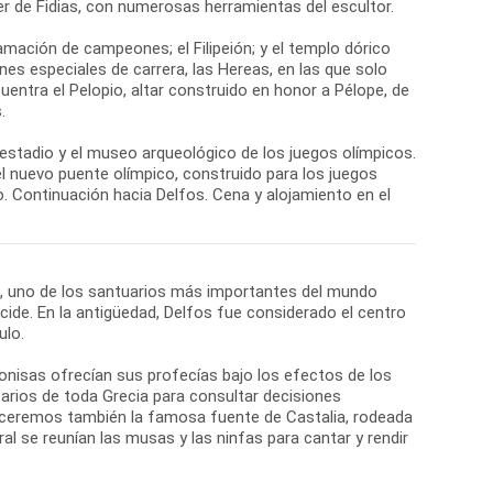
er de Fidias, con numerosas herramientas del escultor.
amación de campeones; el Filipeión; y el templo dórico
es especiales de carrera, las Hereas, en las que solo
cuentra el Pelopio, altar construido en honor a Pélope, de
.
l estadio y el museo arqueológico de los juegos olímpicos.
y el nuevo puente olímpico, construido para los juegos
 Continuación hacia Delfos. Cena y alojamiento en el
os, uno de los santuarios más importantes del mundo
cide. En la antigüedad, Delfos fue considerado el centro
ulo.
nisas ofrecían sus profecías bajo los efectos de los
arios de toda Grecia para consultar decisiones
oceremos también la famosa fuente de Castalia, rodeada
al se reunían las musas y las ninfas para cantar y rendir