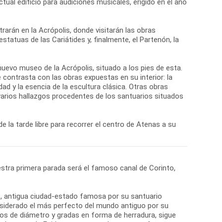
ual edificio para audiciones musicales, erigido en el año
arán en la Acrópolis, donde visitarán las obras
estatuas de las Cariátides y, finalmente, el Partenón, la
l nuevo museo de la Acrópolis, situado a los pies de esta.
contrasta con las obras expuestas en su interior: la
ad y la esencia de la escultura clásica. Otras obras
 varios hallazgos procedentes de los santuarios situados
de la tarde libre para recorrer el centro de Atenas a su
stra primera parada será el famoso canal de Corinto,
ro, antigua ciudad-estado famosa por su santuario
onsiderado el más perfecto del mundo antiguo por su
tros de diámetro y gradas en forma de herradura, sigue