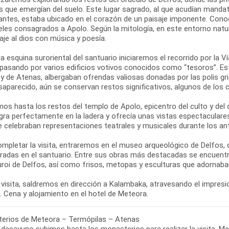
s que emergían del suelo. Este lugar sagrado, al que acudían mandat
antes, estaba ubicado en el corazón de un paisaje imponente. Con
eles consagrados a Apolo. Según la mitología, en este entorno natur
je al dios con música y poesía.
a esquina suroriental del santuario iniciaremos el recorrido por la V
 pasando por varios edificios votivos conocidos como “tesoros”. 
 y de Atenas, albergaban ofrendas valiosas donadas por las polis 
saparecido, aún se conservan restos significativos, algunos de los
os hasta los restos del templo de Apolo, epicentro del culto y del 
egra perfectamente en la ladera y ofrecía unas vistas espectaculare
e celebraban representaciones teatrales y musicales durante los ant
ompletar la visita, entraremos en el museo arqueológico de Delfos,
radas en el santuario. Entre sus obras más destacadas se encuentra
uroi de Delfos, así como frisos, metopas y esculturas que adornaban
 visita, saldremos en dirección a Kalambaka, atravesando el impresio
erios de Meteora – Termópilas – Atenas
 desayuno subimos hasta los monasterios para realizar la visita. M