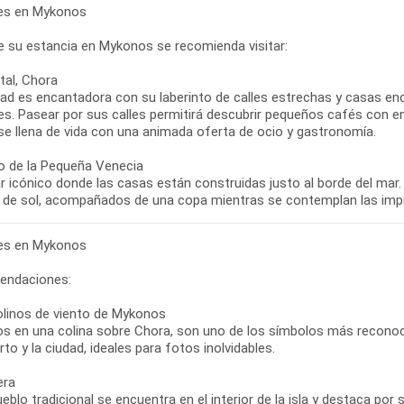
bres en Mykonos
e su estancia en Mykonos se recomienda visitar:
tal, Chora
dad es encantadora con su laberinto de calles estrechas y casas e
tes. Pasear por sus calles permitirá descubrir pequeños cafés con enc
se llena de vida con una animada oferta de ocio y gastronomía.
io de la Pequeña Venecia
r icónico donde las casas están construidas justo al borde del mar.
bres en Mykonos
endaciones:
linos de viento de Mykonos
os en una colina sobre Chora, son uno de los símbolos más reconoci
rto y la ciudad, ideales para fotos inolvidables.
era
eblo tradicional se encuentra en el interior de la isla y destaca por s