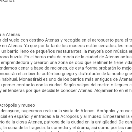
 Mikonos
a a Atenas
 del vuelo con destino Atenas y recogida en el aeropuerto para el tra
re en Atenas. Ya que por la tarde los museos están cerrados, les re
s un barrio lleno de pequeños restaurantes, la mayoría con música en
oso buzuki. Es el barrio más de moda de la ciudad de Atenas actual
y emprendedora y crearon una zona de ocio que realmente tiene vida 
ndamos cenar a base de raciones, de esta forma probarán lo mejor 
nocerán el ambiente auténtico griego y disfrutarán de la noche grie
 habitual. Monastiraki es uno de los barrios más antiguos de Atenas 
tu primer contacto con la ciudad. Según salgas del metro o llegues 
 Acrópolis y museo
 desayuno, sugerimos realizar la visita de Atenas: Acrópolis y museo 
icial en español y entradas a la Acrópolis y al museo. Empezarán la v
io de la diosa Atenea, patrona de la ciudad en la antigüedad. De cam
o, la cuna de la tragedia, la comedia y el drama, así como por las ru