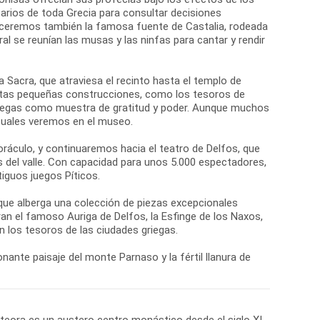
arios de toda Grecia para consultar decisiones
oceremos también la famosa fuente de Castalia, rodeada
al se reunían las musas y las ninfas para cantar y rendir
ía Sacra, que atraviesa el recinto hasta el templo de
Estas pequeñas construcciones, como los tesoros de
griegas como muestra de gratitud y poder. Aunque muchos
 cuales veremos en el museo.
oráculo, y continuaremos hacia el teatro de Delfos, que
s del valle. Con capacidad para unos 5.000 espectadores,
iguos juegos Píticos.
 que alberga una colección de piezas excepcionales
n el famoso Auriga de Delfos, la Esfinge de los Naxos,
 los tesoros de las ciudades griegas.
nante paisaje del monte Parnaso y la fértil llanura de
eteora es un austero centro monástico desde el siglo XI,