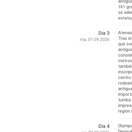
antigua
161 gr
se aden
Atenas
Día 3
Tras e
ma, 01.09.2026
que con
antigu
consid
metros
tambié
inscri
centro
rodead
antigua
import
tumba 
impresi
Olympi
Día 4
Después