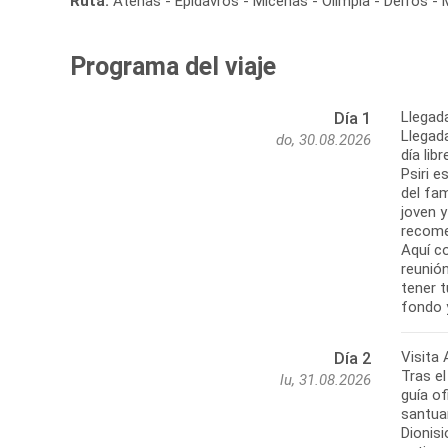
Ruta:
Atenas - Epidavros - Micenas - Olimpia - Delfos -
Programa del viaje
Llegad
Día 1
Llegada
do, 30.08.2026
día lib
Psiri e
del fam
joven 
recome
Aquí co
reunión
tener 
Visita
Día 2
Tras el
lu, 31.08.2026
guía of
santuar
Dionisi