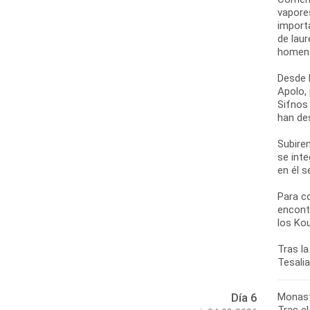
vapore
import
de laur
homena
Desde l
Apolo,
Sifnos
han de
Subirem
se int
en él s
Para c
encont
los Ko
Tras la
Monast
Día 6
Tras el