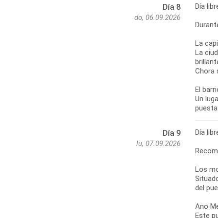
Día li
Día 8
do, 06.09.2026
Durant
La capi
La ciu
brillan
Chora 
El barr
Un luga
Día li
Día 9
lu, 07.09.2026
Recom
Los mo
Situad
del pue
Ano M
Este pu