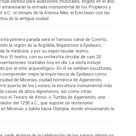
ual edificio para audiciones musicales, erigido en el año
e atravesarán la entrada monumental de los Propileos y
 a.C.: el templo de la Atenea Nike, el Erecteion con las
stra primera parada será el famoso canal de Corinto,
do la región de la Argólida, llegaremos a Epidauro,
e la medicina, y por su espectacular teatro,
a. El teatro, con su orchestra circular de casi 20
entaciones teatrales hoy en día. La visita incluye
por el sitio arqueológico. En él se exhiben esculturas,
en comprender mejor la importancia de Epidauro como
a ciudad de Micenas, ciudad homérica de Agamenón,
ente puerta de los Leones, la escultura monumental más
o de casas de altos dignatarios, así como otras
remos el Tesoro de Atreo, o Tumba de Agamenón, una
dedor del 1250 a.C., que supone un testimonio
o en Micenas y salida hacia Olympia, donde atravesando la
a, sede antigua de la celebración de los juegos olímpicos,