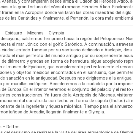
 Atenas, y contemplarán desde arriba el Odeon de Herodes Ático, act
acias a la gran fortuna del cónsul romano Herodes Ático. Finalment
trarán en la Acrópolis donde visitarán las obras maestras del siglo V
 – Epidauro – Micenas – Olympia
l desayuno, saldremos temprano hacia la región del Peloponeso. Nue
ecta el mar Jónico con el golfo Sarónico. A continuación, atravesan
a ciudad-estado famosa por su santuario dedicado a Asclepio, dios d
erado el más perfecto del mundo antiguo por su sorprendente acústic
 de diámetro y gradas en forma de herradura, sigue acogiendo repres
n el museo de Epidauro, que complementa perfectamente el recorrido 
pciones y objetos médicos encontrados en el santuario, que permit
 de sanación en la antigüedad. Después nos dirigiremos a la antigu
a por murallas ciclópeas. Accederemos a la ciudadela por la impon
 de Europa. En el interior veremos el conjunto del palacio y el rest
antes construcciones. Ya fuera de la Acrópolis de Micenas, visita
monumental construida con techo en forma de cúpula (tholos) alre
onante de la ingeniería y riqueza micénica. Tiempo para el almuerz
a – Delfos
 del desayuno se realizará la visita del área arqueológica de Olympi