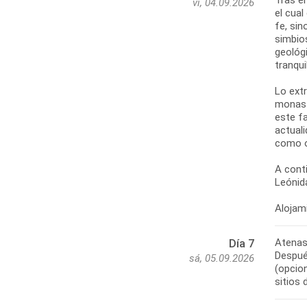
vi, 04.09.2026
el cual
fe, sin
simbio
geológi
tranqui
Lo extr
monast
este f
actuali
como o
A cont
Leónida
Atenas
Día 7
Después
sá, 05.09.2026
(opcio