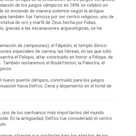
nudación de los juegos olímpicos en 1896 se celebró en
onde se enciende de manera solemne según la antigua
mpia también fue famosa por ser centro religioso, uno de
statua de oro y marfil de Zeus hecha por Fidias,
lo, gracias a las excavaciones arqueológicas, se ha
amación de campeones), el Filipeión, el templo dórico
ones especiales de carrera, las Hereas, en las que sólo
cuentra el Pelopio, altar construido en honor a Pélope, de
 También visitaremos el Boulefterion, la Palestra, el
picos.
y el nuevo puente olímpico, construido para los juegos
nuación hacia Delfos. Cena y alojamiento en el hotel de
os, uno de los santuarios más importantes del mundo
cide. En la antigüedad, Delfos fue considerado el centro
ulo.
nisas ofrecían sus profecías bajo los efectos de los