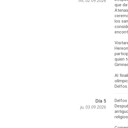
mi, 02.09.2026
que dat
Atenas
ceremo
los san
conside
encontr
Visitar
Hereon,
partici
quien t
Gimnasi
Al fina
olímpi
Delfos
Día 5
Despué
ju, 03.09.2026
antiguo
religio
Comenz