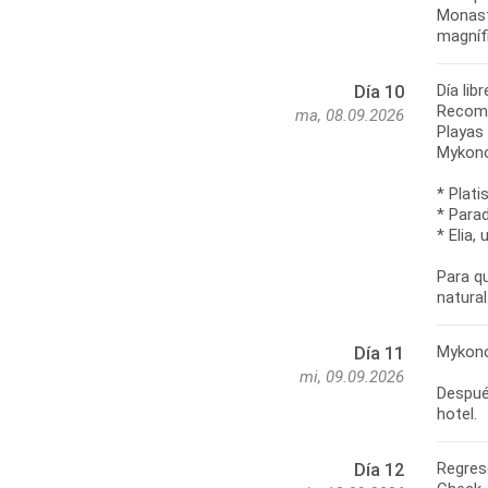
Monast
magníf
Día li
Día 10
Recom
ma, 08.09.2026
Playas
Mykono
* Plati
* Para
* Elia
Para qu
Mykono
Día 11
mi, 09.09.2026
Después
Regres
Día 12