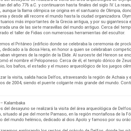
an del año 776 a.C. y continuaron hasta finales del siglo IV. La rea
, aunque la llama olímpica se origina en el santuario de Olimpia, d
nia y desde allí recorre el mundo hasta la ciudad organizadora. Oly
tuarios más importantes de la Grecia antigua, y por su gigantesca e
rada una de las siete maravillas del mundo antiguo. Cerca del temp
ado el taller de Fidias con numerosas herramientas del escultor.
emos el Pritáneo (edificio donde se celebraba la ceremonia de procl
 dedicado a la diosa Hera, en honor a quien se celebraban competici
paban vírgenes de la región de la Elide. Al suroeste del Hereon se en
omó el nombre el Peloponeso. Cerca de él, el templo dórico de Zeus.
o, los baños, el estadio y el museo arqueológico de los juegos olím
lizar la visita, salida hacia Delfos, atravesando la región de Achaia 
cos de 2004, siendo el puente colgante más grande del mundo. Conti
 – Kalambaka
s del desayuno se realizará la visita del área arqueológica de Delf
, situado al pie del monte Parnaso, en la región montañosa de la Fó
so del mundo helénico, dedicado al dios Apolo y famoso por su orác
aremos explorando los restos del oráculo de Delfos, donde las pito