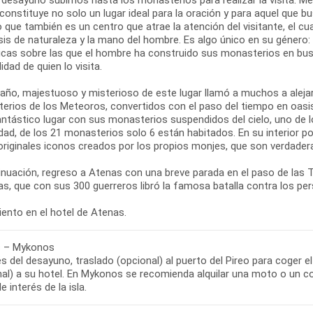
 constituye no solo un lugar ideal para la oración y para aquel que bus
o que también es un centro que atrae la atención del visitante, el c
sis de naturaleza y la mano del hombre. Es algo único en su género
cas sobre las que el hombre ha construido sus monasterios en busca 
lidad de quien lo visita.
año, majestuoso y misterioso de este lugar llamó a muchos a alejar
erios de los Meteoros, convertidos con el paso del tiempo en oasis
antástico lugar con sus monasterios suspendidos del cielo, uno de l
dad, de los 21 monasterios solo 6 están habitados. En su interior p
riginales iconos creados por los propios monjes, que son verdadera
inuación, regreso a Atenas con una breve parada en el paso de las
s, que con sus 300 guerreros libró la famosa batalla contra los pe
 – Mykonos
 del desayuno, traslado (opcional) al puerto del Pireo para coger 
nal) a su hotel. En Mykonos se recomienda alquilar una moto o un co