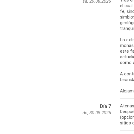
sá, 29.08.2026
el cual
fe, sin
simbio
geológi
tranqui
Lo extr
monast
este f
actuali
como o
A cont
Leónida
Atenas
Día 7
Después
do, 30.08.2026
(opcio