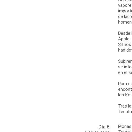
vapore
import
de laur
homena
Desde l
Apolo,
Sifnos
han de
Subirem
se int
en él s
Para c
encont
los Ko
Tras la
Monast
Día 6
Tras el