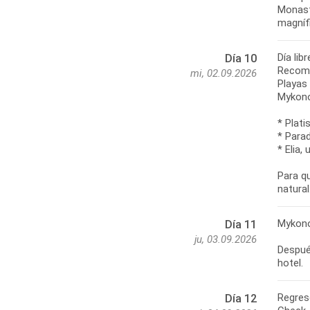
Monast
magníf
Día li
Día 10
Recom
mi, 02.09.2026
Playas
Mykono
* Plati
* Para
* Elia
Para qu
Mykono
Día 11
ju, 03.09.2026
Después
Regres
Día 12