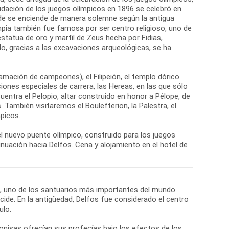
nudación de los juegos olímpicos en 1896 se celebró en
onde se enciende de manera solemne según la antigua
mpia también fue famosa por ser centro religioso, uno de
statua de oro y marfil de Zeus hecha por Fidias,
lo, gracias a las excavaciones arqueológicas, se ha
amación de campeones), el Filipeión, el templo dórico
ones especiales de carrera, las Hereas, en las que sólo
cuentra el Pelopio, altar construido en honor a Pélope, de
 También visitaremos el Boulefterion, la Palestra, el
picos.
y el nuevo puente olímpico, construido para los juegos
nuación hacia Delfos. Cena y alojamiento en el hotel de
os, uno de los santuarios más importantes del mundo
cide. En la antigüedad, Delfos fue considerado el centro
ulo.
nisas ofrecían sus profecías bajo los efectos de los