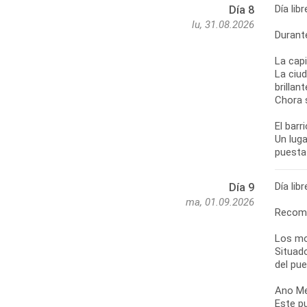
Día li
Día 8
lu, 31.08.2026
Durant
La capi
La ciu
brillan
Chora 
El barr
Un luga
Día li
Día 9
ma, 01.09.2026
Recom
Los mo
Situad
del pue
Ano M
Este pu