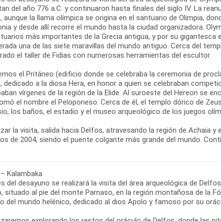
an del año 776 a.C. y continuaron hasta finales del siglo IV. La rea
, aunque la llama olímpica se origina en el santuario de Olimpia, d
nia y desde allí recorre el mundo hasta la ciudad organizadora. Oly
tuarios más importantes de la Grecia antigua, y por su gigantesca e
rada una de las siete maravillas del mundo antiguo. Cerca del temp
ado el taller de Fidias con numerosas herramientas del escultor.
emos el Pritáneo (edificio donde se celebraba la ceremonia de procl
 dedicado a la diosa Hera, en honor a quien se celebraban competici
paban vírgenes de la región de la Elide. Al suroeste del Hereon se en
omó el nombre el Peloponeso. Cerca de él, el templo dórico de Zeus.
o, los baños, el estadio y el museo arqueológico de los juegos olím
lizar la visita, salida hacia Delfos, atravesando la región de Achaia 
cos de 2004, siendo el puente colgante más grande del mundo. Conti
 – Kalambaka
s del desayuno se realizará la visita del área arqueológica de Delf
, situado al pie del monte Parnaso, en la región montañosa de la Fó
so del mundo helénico, dedicado al dios Apolo y famoso por su orác
aremos explorando los restos del oráculo de Delfos, donde las pito