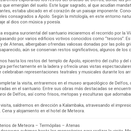
s que emergían del suelo. Este lugar sagrado, al que acudían mandat
antes, estaba ubicado en el corazón de un paisaje imponente. Con
eles consagrados a Apolo. Según la mitología, en este entorno natur
je al dios con música y poesía.
a esquina suroriental del santuario iniciaremos el recorrido por la V
 pasando por varios edificios votivos conocidos como “tesoros”. 
 y de Atenas, albergaban ofrendas valiosas donadas por las polis 
saparecido, aún se conservan restos significativos, algunos de los
os hasta los restos del templo de Apolo, epicentro del culto y del 
egra perfectamente en la ladera y ofrecía unas vistas espectaculare
e celebraban representaciones teatrales y musicales durante los ant
ompletar la visita, entraremos en el museo arqueológico de Delfos,
radas en el santuario. Entre sus obras más destacadas se encuentra
uroi de Delfos, así como frisos, metopas y esculturas que adornaban
 visita, saldremos en dirección a Kalambaka, atravesando el impresio
erios de Meteora – Termópilas – Atenas
 desayuno subimos hasta los monasterios para realizar la visita. M