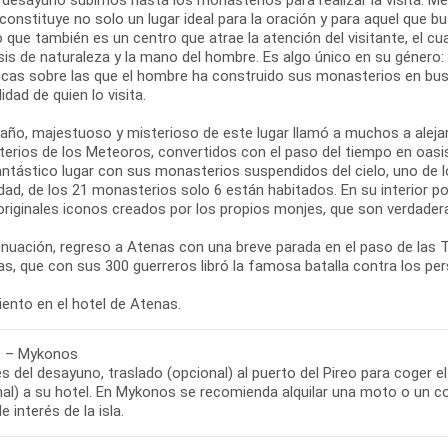
 constituye no solo un lugar ideal para la oración y para aquel que bus
o que también es un centro que atrae la atención del visitante, el c
sis de naturaleza y la mano del hombre. Es algo único en su género
cas sobre las que el hombre ha construido sus monasterios en busca 
lidad de quien lo visita.
año, majestuoso y misterioso de este lugar llamó a muchos a alejar
erios de los Meteoros, convertidos con el paso del tiempo en oasis
antástico lugar con sus monasterios suspendidos del cielo, uno de l
dad, de los 21 monasterios solo 6 están habitados. En su interior p
riginales iconos creados por los propios monjes, que son verdadera
inuación, regreso a Atenas con una breve parada en el paso de las
s, que con sus 300 guerreros libró la famosa batalla contra los pe
 – Mykonos
 del desayuno, traslado (opcional) al puerto del Pireo para coger 
nal) a su hotel. En Mykonos se recomienda alquilar una moto o un co