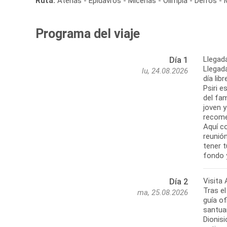
Ruta:
Atenas - Epidavros - Micenas - Olimpia - Delfos -
Programa del viaje
Llegad
Día 1
Llegada
lu, 24.08.2026
día lib
Psiri e
del fam
joven 
recome
Aquí co
reunión
tener 
Visita
Día 2
Tras el
ma, 25.08.2026
guía of
santuar
Dionisi