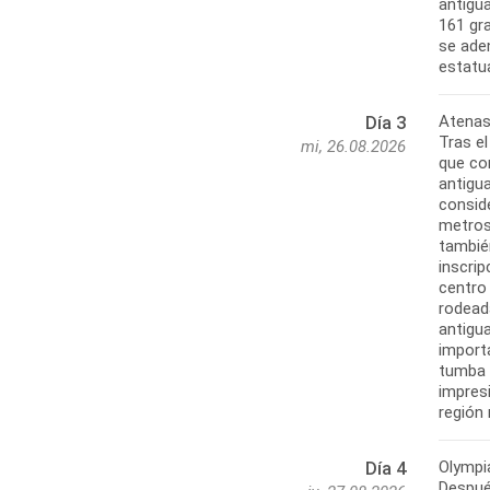
antigua
161 gr
se aden
Atenas
Día 3
Tras e
mi, 26.08.2026
que con
antigu
consid
metros
tambié
inscri
centro
rodead
antigua
import
tumba 
impresi
Olympi
Día 4
Después