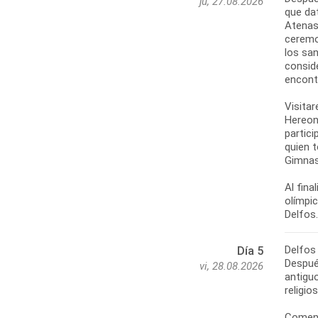
ju, 27.08.2026
que dat
Atenas
ceremo
los san
conside
encontr
Visitar
Hereon,
partici
quien t
Gimnasi
Al fina
olímpi
Delfos
Día 5
Despué
vi, 28.08.2026
antiguo
religio
Comenz