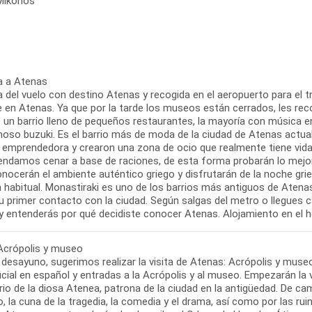
 Mikonos
a a Atenas
 del vuelo con destino Atenas y recogida en el aeropuerto para el tra
re en Atenas. Ya que por la tarde los museos están cerrados, les re
s un barrio lleno de pequeños restaurantes, la mayoría con música en
oso buzuki. Es el barrio más de moda de la ciudad de Atenas actual
y emprendedora y crearon una zona de ocio que realmente tiene vida 
ndamos cenar a base de raciones, de esta forma probarán lo mejor 
nocerán el ambiente auténtico griego y disfrutarán de la noche grie
 habitual. Monastiraki es uno de los barrios más antiguos de Atenas 
tu primer contacto con la ciudad. Según salgas del metro o llegues 
 Acrópolis y museo
 desayuno, sugerimos realizar la visita de Atenas: Acrópolis y museo 
icial en español y entradas a la Acrópolis y al museo. Empezarán la v
io de la diosa Atenea, patrona de la ciudad en la antigüedad. De cam
o, la cuna de la tragedia, la comedia y el drama, así como por las ru