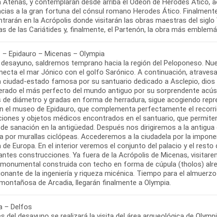
 Atenas, y contemplarán desde arriba el Odeon de Herodes Ático, act
acias a la gran fortuna del cónsul romano Herodes Ático. Finalment
trarán en la Acrópolis donde visitarán las obras maestras del siglo V
 – Epidauro – Micenas – Olympia
l desayuno, saldremos temprano hacia la región del Peloponeso. Nue
ecta el mar Jónico con el golfo Sarónico. A continuación, atravesan
a ciudad-estado famosa por su santuario dedicado a Asclepio, dios d
erado el más perfecto del mundo antiguo por su sorprendente acústic
 de diámetro y gradas en forma de herradura, sigue acogiendo repres
n el museo de Epidauro, que complementa perfectamente el recorrido 
pciones y objetos médicos encontrados en el santuario, que permit
 de sanación en la antigüedad. Después nos dirigiremos a la antigu
a por murallas ciclópeas. Accederemos a la ciudadela por la impon
 de Europa. En el interior veremos el conjunto del palacio y el rest
antes construcciones. Ya fuera de la Acrópolis de Micenas, visita
monumental construida con techo en forma de cúpula (tholos) alre
onante de la ingeniería y riqueza micénica. Tiempo para el almuerz
a – Delfos
 del desayuno se realizará la visita del área arqueológica de Olympi