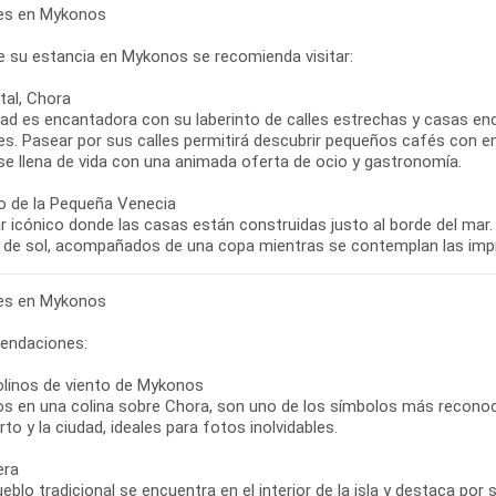
bres en Mykonos
e su estancia en Mykonos se recomienda visitar:
tal, Chora
dad es encantadora con su laberinto de calles estrechas y casas e
tes. Pasear por sus calles permitirá descubrir pequeños cafés con enc
se llena de vida con una animada oferta de ocio y gastronomía.
io de la Pequeña Venecia
r icónico donde las casas están construidas justo al borde del mar.
bres en Mykonos
endaciones:
linos de viento de Mykonos
os en una colina sobre Chora, son uno de los símbolos más reconoci
rto y la ciudad, ideales para fotos inolvidables.
era
eblo tradicional se encuentra en el interior de la isla y destaca por s