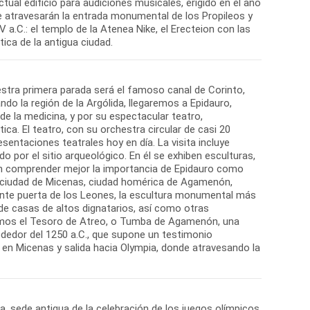
ual edificio para audiciones musicales, erigido en el año
e atravesarán la entrada monumental de los Propileos y
 a.C.: el templo de la Atenea Nike, el Erecteion con las
stra primera parada será el famoso canal de Corinto,
do la región de la Argólida, llegaremos a Epidauro,
e la medicina, y por su espectacular teatro,
a. El teatro, con su orchestra circular de casi 20
entaciones teatrales hoy en día. La visita incluye
por el sitio arqueológico. En él se exhiben esculturas,
en comprender mejor la importancia de Epidauro como
a ciudad de Micenas, ciudad homérica de Agamenón,
ente puerta de los Leones, la escultura monumental más
o de casas de altos dignatarios, así como otras
remos el Tesoro de Atreo, o Tumba de Agamenón, una
dedor del 1250 a.C., que supone un testimonio
o en Micenas y salida hacia Olympia, donde atravesando la
a, sede antigua de la celebración de los juegos olímpicos,