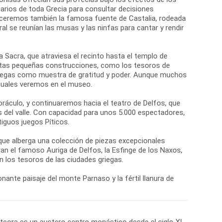
arios de toda Grecia para consultar decisiones
oceremos también la famosa fuente de Castalia, rodeada
al se reunían las musas y las ninfas para cantar y rendir
ía Sacra, que atraviesa el recinto hasta el templo de
Estas pequeñas construcciones, como los tesoros de
griegas como muestra de gratitud y poder. Aunque muchos
 cuales veremos en el museo.
oráculo, y continuaremos hacia el teatro de Delfos, que
s del valle. Con capacidad para unos 5.000 espectadores,
iguos juegos Píticos.
 que alberga una colección de piezas excepcionales
n el famoso Auriga de Delfos, la Esfinge de los Naxos,
 los tesoros de las ciudades griegas.
nante paisaje del monte Parnaso y la fértil llanura de
eteora es un austero centro monástico desde el siglo XI,