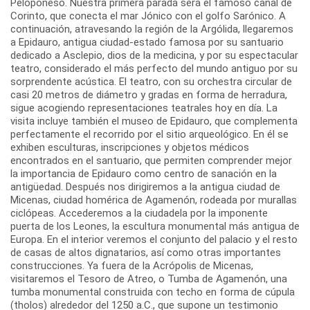
Peloponeso. Nuestra primera parada será el famoso canal de
Corinto, que conecta el mar Jónico con el golfo Sarónico. A
continuación, atravesando la región de la Argólida, llegaremos
a Epidauro, antigua ciudad-estado famosa por su santuario
dedicado a Asclepio, dios de la medicina, y por su espectacular
teatro, considerado el más perfecto del mundo antiguo por su
sorprendente acústica. El teatro, con su orchestra circular de
casi 20 metros de diámetro y gradas en forma de herradura,
sigue acogiendo representaciones teatrales hoy en día. La
visita incluye también el museo de Epidauro, que complementa
perfectamente el recorrido por el sitio arqueológico. En él se
exhiben esculturas, inscripciones y objetos médicos
encontrados en el santuario, que permiten comprender mejor
la importancia de Epidauro como centro de sanación en la
antigüedad. Después nos dirigiremos a la antigua ciudad de
Micenas, ciudad homérica de Agamenón, rodeada por murallas
ciclópeas. Accederemos a la ciudadela por la imponente
puerta de los Leones, la escultura monumental más antigua de
Europa. En el interior veremos el conjunto del palacio y el resto
de casas de altos dignatarios, así como otras importantes
construcciones. Ya fuera de la Acrópolis de Micenas,
visitaremos el Tesoro de Atreo, o Tumba de Agamenón, una
tumba monumental construida con techo en forma de cúpula
(tholos) alrededor del 1250 a.C., que supone un testimonio