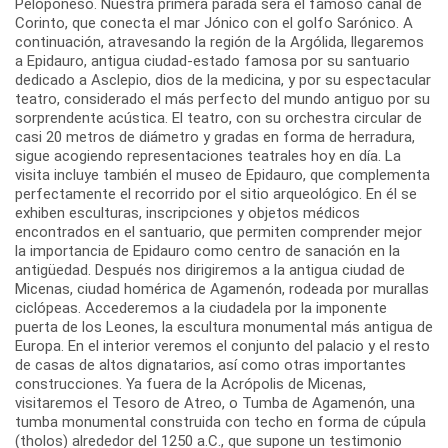
Peloponeso. Nuestra primera parada será el famoso canal de
Corinto, que conecta el mar Jónico con el golfo Sarónico. A
continuación, atravesando la región de la Argólida, llegaremos
a Epidauro, antigua ciudad-estado famosa por su santuario
dedicado a Asclepio, dios de la medicina, y por su espectacular
teatro, considerado el más perfecto del mundo antiguo por su
sorprendente acústica. El teatro, con su orchestra circular de
casi 20 metros de diámetro y gradas en forma de herradura,
sigue acogiendo representaciones teatrales hoy en día. La
visita incluye también el museo de Epidauro, que complementa
perfectamente el recorrido por el sitio arqueológico. En él se
exhiben esculturas, inscripciones y objetos médicos
encontrados en el santuario, que permiten comprender mejor
la importancia de Epidauro como centro de sanación en la
antigüedad. Después nos dirigiremos a la antigua ciudad de
Micenas, ciudad homérica de Agamenón, rodeada por murallas
ciclópeas. Accederemos a la ciudadela por la imponente
puerta de los Leones, la escultura monumental más antigua de
Europa. En el interior veremos el conjunto del palacio y el resto
de casas de altos dignatarios, así como otras importantes
construcciones. Ya fuera de la Acrópolis de Micenas,
visitaremos el Tesoro de Atreo, o Tumba de Agamenón, una
tumba monumental construida con techo en forma de cúpula
(tholos) alrededor del 1250 a.C., que supone un testimonio