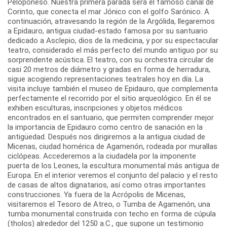
Peloponeso. Nuestra primera parada será el famoso canal de
Corinto, que conecta el mar Jónico con el golfo Sarónico. A
continuación, atravesando la región de la Argólida, llegaremos
a Epidauro, antigua ciudad-estado famosa por su santuario
dedicado a Asclepio, dios de la medicina, y por su espectacular
teatro, considerado el más perfecto del mundo antiguo por su
sorprendente acústica. El teatro, con su orchestra circular de
casi 20 metros de diámetro y gradas en forma de herradura,
sigue acogiendo representaciones teatrales hoy en día. La
visita incluye también el museo de Epidauro, que complementa
perfectamente el recorrido por el sitio arqueológico. En él se
exhiben esculturas, inscripciones y objetos médicos
encontrados en el santuario, que permiten comprender mejor
la importancia de Epidauro como centro de sanación en la
antigüedad. Después nos dirigiremos a la antigua ciudad de
Micenas, ciudad homérica de Agamenón, rodeada por murallas
ciclópeas. Accederemos a la ciudadela por la imponente
puerta de los Leones, la escultura monumental más antigua de
Europa. En el interior veremos el conjunto del palacio y el resto
de casas de altos dignatarios, así como otras importantes
construcciones. Ya fuera de la Acrópolis de Micenas,
visitaremos el Tesoro de Atreo, o Tumba de Agamenón, una
tumba monumental construida con techo en forma de cúpula
(tholos) alrededor del 1250 a.C., que supone un testimonio