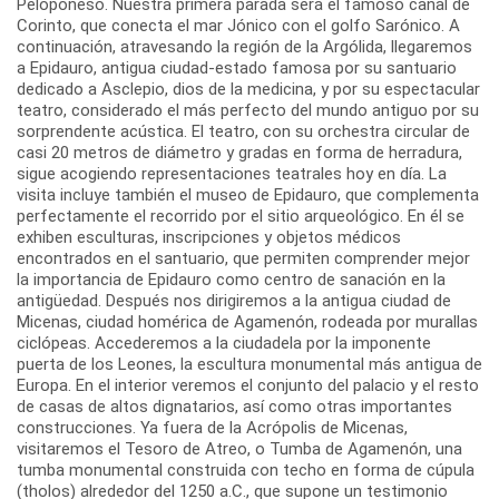
Peloponeso. Nuestra primera parada será el famoso canal de
Corinto, que conecta el mar Jónico con el golfo Sarónico. A
continuación, atravesando la región de la Argólida, llegaremos
a Epidauro, antigua ciudad-estado famosa por su santuario
dedicado a Asclepio, dios de la medicina, y por su espectacular
teatro, considerado el más perfecto del mundo antiguo por su
sorprendente acústica. El teatro, con su orchestra circular de
casi 20 metros de diámetro y gradas en forma de herradura,
sigue acogiendo representaciones teatrales hoy en día. La
visita incluye también el museo de Epidauro, que complementa
perfectamente el recorrido por el sitio arqueológico. En él se
exhiben esculturas, inscripciones y objetos médicos
encontrados en el santuario, que permiten comprender mejor
la importancia de Epidauro como centro de sanación en la
antigüedad. Después nos dirigiremos a la antigua ciudad de
Micenas, ciudad homérica de Agamenón, rodeada por murallas
ciclópeas. Accederemos a la ciudadela por la imponente
puerta de los Leones, la escultura monumental más antigua de
Europa. En el interior veremos el conjunto del palacio y el resto
de casas de altos dignatarios, así como otras importantes
construcciones. Ya fuera de la Acrópolis de Micenas,
visitaremos el Tesoro de Atreo, o Tumba de Agamenón, una
tumba monumental construida con techo en forma de cúpula
(tholos) alrededor del 1250 a.C., que supone un testimonio