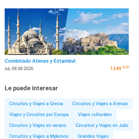
Combinado Atenas y Estambul
EUR
sá, 08.08.2026
1249
Le puede interesar
Circuitos y Viajes a Grecia
Circuitos y Viajes a Atenas
Viajes y Circuitos por Europa
Viajes culturales
Circuitos y Viajes en verano
Circuitos y Viajes en Julio
Circuitos y Viajes a Mykonos
Grandes Viajes