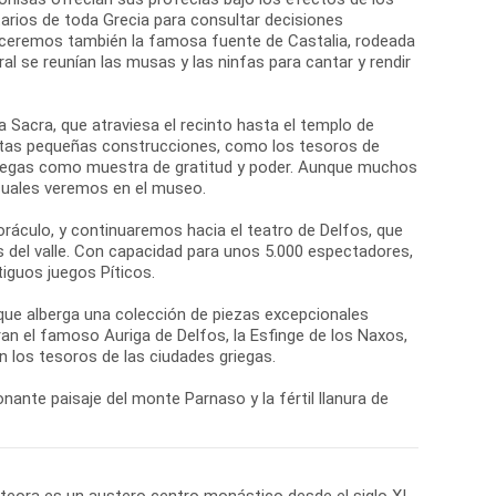
arios de toda Grecia para consultar decisiones
oceremos también la famosa fuente de Castalia, rodeada
al se reunían las musas y las ninfas para cantar y rendir
ía Sacra, que atraviesa el recinto hasta el templo de
Estas pequeñas construcciones, como los tesoros de
griegas como muestra de gratitud y poder. Aunque muchos
 cuales veremos en el museo.
oráculo, y continuaremos hacia el teatro de Delfos, que
s del valle. Con capacidad para unos 5.000 espectadores,
iguos juegos Píticos.
 que alberga una colección de piezas excepcionales
n el famoso Auriga de Delfos, la Esfinge de los Naxos,
 los tesoros de las ciudades griegas.
nante paisaje del monte Parnaso y la fértil llanura de
eteora es un austero centro monástico desde el siglo XI,