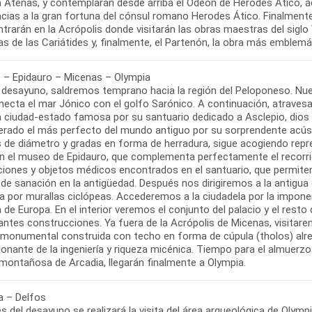
 Atenas, y contemplarán desde arriba el Odeon de Herodes Ático, act
acias a la gran fortuna del cónsul romano Herodes Ático. Finalment
trarán en la Acrópolis donde visitarán las obras maestras del siglo V
 – Epidauro – Micenas – Olympia
l desayuno, saldremos temprano hacia la región del Peloponeso. Nue
ecta el mar Jónico con el golfo Sarónico. A continuación, atravesan
a ciudad-estado famosa por su santuario dedicado a Asclepio, dios d
erado el más perfecto del mundo antiguo por su sorprendente acústic
 de diámetro y gradas en forma de herradura, sigue acogiendo repres
n el museo de Epidauro, que complementa perfectamente el recorrido 
pciones y objetos médicos encontrados en el santuario, que permit
 de sanación en la antigüedad. Después nos dirigiremos a la antigu
a por murallas ciclópeas. Accederemos a la ciudadela por la impon
 de Europa. En el interior veremos el conjunto del palacio y el rest
antes construcciones. Ya fuera de la Acrópolis de Micenas, visita
monumental construida con techo en forma de cúpula (tholos) alre
onante de la ingeniería y riqueza micénica. Tiempo para el almuerz
a – Delfos
 del desayuno se realizará la visita del área arqueológica de Olympi