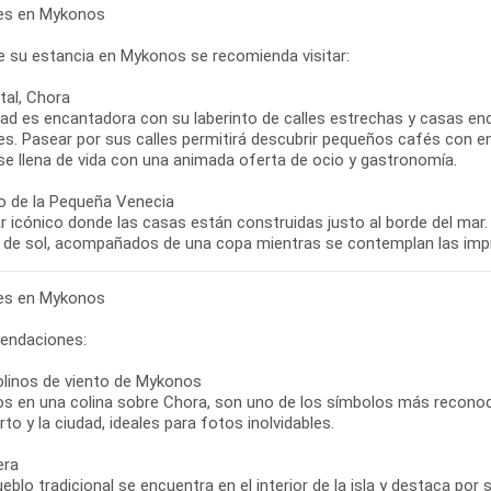
bres en Mykonos
e su estancia en Mykonos se recomienda visitar:
tal, Chora
dad es encantadora con su laberinto de calles estrechas y casas e
tes. Pasear por sus calles permitirá descubrir pequeños cafés con enc
se llena de vida con una animada oferta de ocio y gastronomía.
io de la Pequeña Venecia
r icónico donde las casas están construidas justo al borde del mar.
bres en Mykonos
endaciones:
linos de viento de Mykonos
os en una colina sobre Chora, son uno de los símbolos más reconoci
rto y la ciudad, ideales para fotos inolvidables.
era
eblo tradicional se encuentra en el interior de la isla y destaca por s