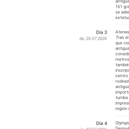
antigua
161 gr
se aden
Atenas
Día 3
Tras e
do, 26.07.2026
que con
antigu
consid
metros
tambié
inscri
centro
rodead
antigua
import
tumba 
impresi
Olympi
Día 4
Después