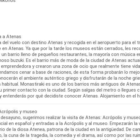
 Mikonos
a a Atenas
 del vuelo con destino Atenas y recogida en el aeropuerto para el tra
re en Atenas. Ya que por la tarde los museos están cerrados, les re
s un barrio lleno de pequeños restaurantes, la mayoría con música en
oso buzuki. Es el barrio más de moda de la ciudad de Atenas actual
y emprendedora y crearon una zona de ocio que realmente tiene vida 
ndamos cenar a base de raciones, de esta forma probarán lo mejor 
nocerán el ambiente auténtico griego y disfrutarán de la noche grie
 habitual. Monastiraki es uno de los barrios más antiguos de Atenas 
tu primer contacto con la ciudad. Según salgas del metro o llegues 
 Acrópolis y museo
 desayuno, sugerimos realizar la visita de Atenas: Acrópolis y museo 
icial en español y entradas a la Acrópolis y al museo. Empezarán la v
io de la diosa Atenea, patrona de la ciudad en la antigüedad. De cam
o, la cuna de la tragedia, la comedia y el drama, así como por las ru