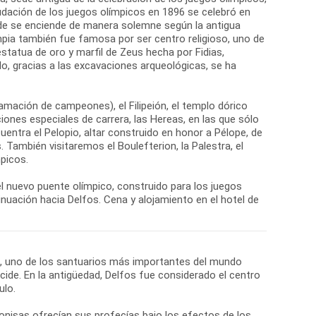
nudación de los juegos olímpicos en 1896 se celebró en
onde se enciende de manera solemne según la antigua
mpia también fue famosa por ser centro religioso, uno de
statua de oro y marfil de Zeus hecha por Fidias,
lo, gracias a las excavaciones arqueológicas, se ha
amación de campeones), el Filipeión, el templo dórico
ones especiales de carrera, las Hereas, en las que sólo
cuentra el Pelopio, altar construido en honor a Pélope, de
 También visitaremos el Boulefterion, la Palestra, el
picos.
y el nuevo puente olímpico, construido para los juegos
nuación hacia Delfos. Cena y alojamiento en el hotel de
os, uno de los santuarios más importantes del mundo
cide. En la antigüedad, Delfos fue considerado el centro
ulo.
nisas ofrecían sus profecías bajo los efectos de los