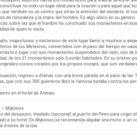
 constituye no solo un lugar ideal para la oración y para aquel que bus
o que también es un centro que atrae la atención del visitante, el c
sis de naturaleza y la mano del hombre. Es algo único en su género
cas sobre las que el hombre ha construido sus monasterios en busca 
lidad de quien lo visita.
año, majestuoso y misterioso de este lugar llamó a muchos a alejar
erios de los Meteoros, convertidos con el paso del tiempo en oasis
antástico lugar con sus monasterios suspendidos del cielo, uno de l
dad, de los 21 monasterios solo 6 están habitados. En su interior p
riginales iconos creados por los propios monjes, que son verdadera
inuación, regreso a Atenas con una breve parada en el paso de las
s, que con sus 300 guerreros libró la famosa batalla contra los pe
 – Mykonos
 del desayuno, traslado (opcional) al puerto del Pireo para coger 
nal) a su hotel. En Mykonos se recomienda alquilar una moto o un co