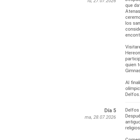
lu, 27.07.2026
que dat
Atenas
ceremo
los san
conside
encontr
Visitar
Hereon,
partici
quien t
Gimnasi
Al fina
olímpi
Delfos
Día 5
Despué
ma, 28.07.2026
antiguo
religio
Comenz