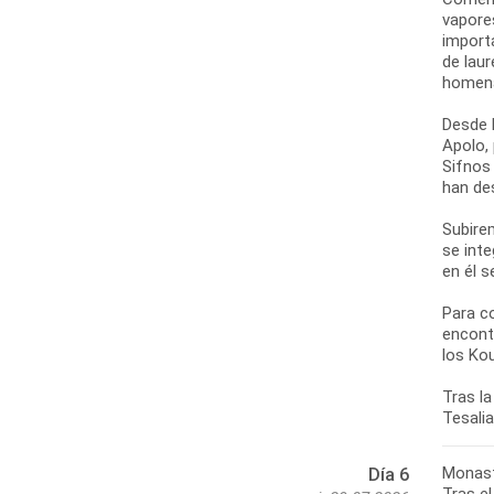
vapore
import
de laur
homena
Desde l
Apolo,
Sifnos
han de
Subirem
se int
en él s
Para c
encont
los Ko
Tras la
Monast
Día 6
Tras el