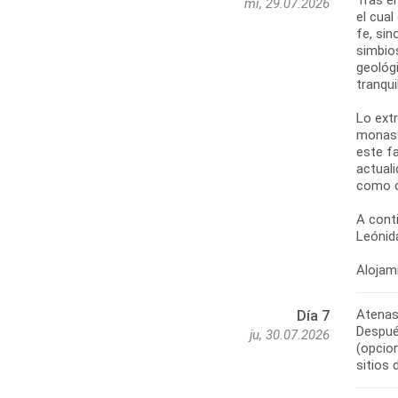
mi, 29.07.2026
el cual
fe, sin
simbio
geológi
tranqui
Lo extr
monast
este f
actuali
como o
A cont
Leónida
Atenas
Día 7
Después
ju, 30.07.2026
(opcio