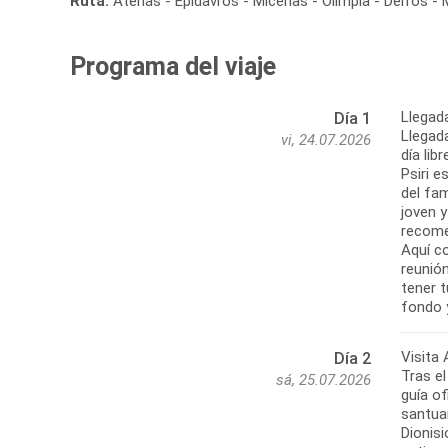
Ruta:
Atenas - Epidavros - Micenas - Olimpia - Delfos -
Programa del viaje
Llegad
Día 1
Llegada
vi, 24.07.2026
día lib
Psiri e
del fam
joven 
recome
Aquí co
reunión
tener 
Visita
Día 2
Tras el
sá, 25.07.2026
guía of
santuar
Dionisi