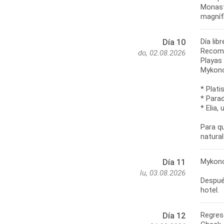
Monast
magníf
Día li
Día 10
Recom
do, 02.08.2026
Playas
Mykono
* Plati
* Para
* Elia
Para qu
Mykono
Día 11
lu, 03.08.2026
Después
Regres
Día 12