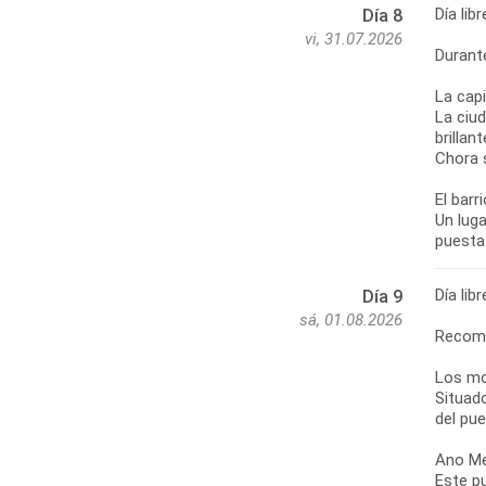
Día li
Día 8
vi, 31.07.2026
Durant
La capi
La ciu
brillan
Chora 
El barr
Un luga
Día li
Día 9
sá, 01.08.2026
Recom
Los mo
Situad
del pue
Ano M
Este pu