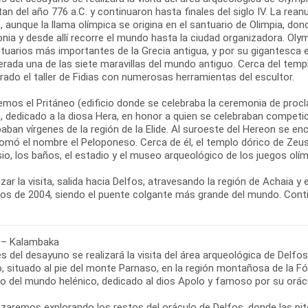
an del año 776 a.C. y continuaron hasta finales del siglo IV. La rea
, aunque la llama olímpica se origina en el santuario de Olimpia, d
nia y desde allí recorre el mundo hasta la ciudad organizadora. Oly
tuarios más importantes de la Grecia antigua, y por su gigantesca e
rada una de las siete maravillas del mundo antiguo. Cerca del temp
ado el taller de Fidias con numerosas herramientas del escultor.
emos el Pritáneo (edificio donde se celebraba la ceremonia de procl
 dedicado a la diosa Hera, en honor a quien se celebraban competici
paban vírgenes de la región de la Elide. Al suroeste del Hereon se en
omó el nombre el Peloponeso. Cerca de él, el templo dórico de Zeus.
o, los baños, el estadio y el museo arqueológico de los juegos olím
lizar la visita, salida hacia Delfos, atravesando la región de Achaia 
cos de 2004, siendo el puente colgante más grande del mundo. Conti
 – Kalambaka
s del desayuno se realizará la visita del área arqueológica de Delf
, situado al pie del monte Parnaso, en la región montañosa de la Fó
so del mundo helénico, dedicado al dios Apolo y famoso por su orác
aremos explorando los restos del oráculo de Delfos, donde las pito