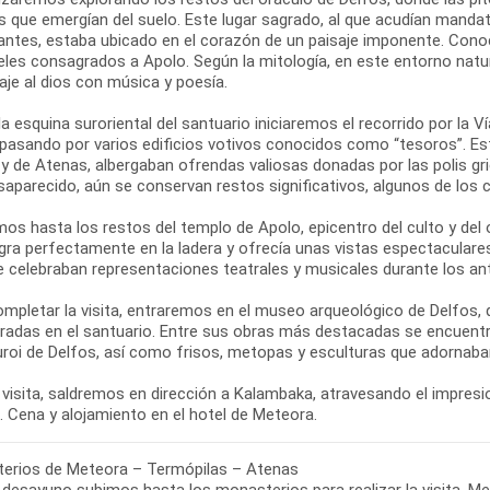
s que emergían del suelo. Este lugar sagrado, al que acudían mandat
antes, estaba ubicado en el corazón de un paisaje imponente. Con
eles consagrados a Apolo. Según la mitología, en este entorno natur
je al dios con música y poesía.
a esquina suroriental del santuario iniciaremos el recorrido por la V
 pasando por varios edificios votivos conocidos como “tesoros”. 
 y de Atenas, albergaban ofrendas valiosas donadas por las polis 
saparecido, aún se conservan restos significativos, algunos de los
os hasta los restos del templo de Apolo, epicentro del culto y del 
egra perfectamente en la ladera y ofrecía unas vistas espectaculare
e celebraban representaciones teatrales y musicales durante los ant
ompletar la visita, entraremos en el museo arqueológico de Delfos,
radas en el santuario. Entre sus obras más destacadas se encuentra
uroi de Delfos, así como frisos, metopas y esculturas que adornaban
 visita, saldremos en dirección a Kalambaka, atravesando el impresio
erios de Meteora – Termópilas – Atenas
 desayuno subimos hasta los monasterios para realizar la visita. M