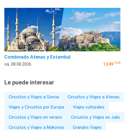
Combinado Atenas y Estambul
EUR
sá, 08.08.2026
1249
Le puede interesar
Circuitos y Viajes a Grecia
Circuitos y Viajes a Atenas
Viajes y Circuitos por Europa
Viajes culturales
Circuitos y Viajes en verano
Circuitos y Viajes en Julio
Circuitos y Viajes a Mykonos
Grandes Viajes