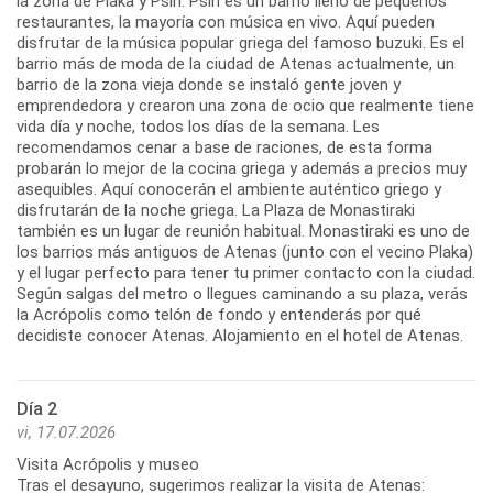
la zona de Plaka y Psiri. Psiri es un barrio lleno de pequeños
restaurantes, la mayoría con música en vivo. Aquí pueden
disfrutar de la música popular griega del famoso buzuki. Es el
barrio más de moda de la ciudad de Atenas actualmente, un
barrio de la zona vieja donde se instaló gente joven y
emprendedora y crearon una zona de ocio que realmente tiene
vida día y noche, todos los días de la semana. Les
recomendamos cenar a base de raciones, de esta forma
probarán lo mejor de la cocina griega y además a precios muy
asequibles. Aquí conocerán el ambiente auténtico griego y
disfrutarán de la noche griega. La Plaza de Monastiraki
también es un lugar de reunión habitual. Monastiraki es uno de
los barrios más antiguos de Atenas (junto con el vecino Plaka)
y el lugar perfecto para tener tu primer contacto con la ciudad.
Según salgas del metro o llegues caminando a su plaza, verás
la Acrópolis como telón de fondo y entenderás por qué
Día 2
vi, 17.07.2026
Visita Acrópolis y museo
Tras el desayuno, sugerimos realizar la visita de Atenas: