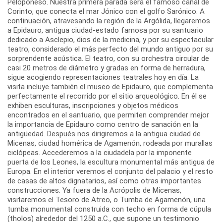
Peloponeso. Nuestra primera parada será el famoso canal de
Corinto, que conecta el mar Jónico con el golfo Sarónico. A
continuación, atravesando la región de la Argólida, llegaremos
a Epidauro, antigua ciudad-estado famosa por su santuario
dedicado a Asclepio, dios de la medicina, y por su espectacular
teatro, considerado el más perfecto del mundo antiguo por su
sorprendente acústica. El teatro, con su orchestra circular de
casi 20 metros de diámetro y gradas en forma de herradura,
sigue acogiendo representaciones teatrales hoy en día. La
visita incluye también el museo de Epidauro, que complementa
perfectamente el recorrido por el sitio arqueológico. En él se
exhiben esculturas, inscripciones y objetos médicos
encontrados en el santuario, que permiten comprender mejor
la importancia de Epidauro como centro de sanación en la
antigüedad. Después nos dirigiremos a la antigua ciudad de
Micenas, ciudad homérica de Agamenón, rodeada por murallas
ciclópeas. Accederemos a la ciudadela por la imponente
puerta de los Leones, la escultura monumental más antigua de
Europa. En el interior veremos el conjunto del palacio y el resto
de casas de altos dignatarios, así como otras importantes
construcciones. Ya fuera de la Acrópolis de Micenas,
visitaremos el Tesoro de Atreo, o Tumba de Agamenón, una
tumba monumental construida con techo en forma de cúpula
(tholos) alrededor del 1250 a.C., que supone un testimonio