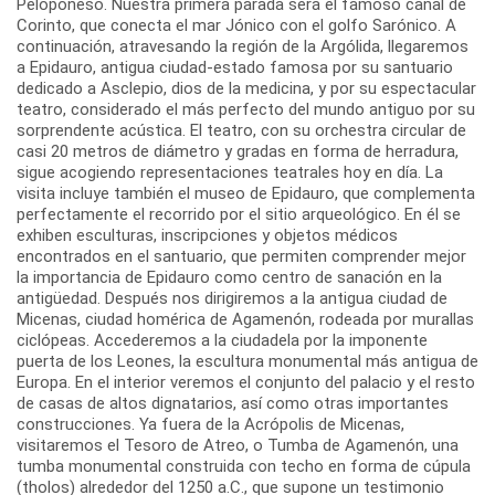
Peloponeso. Nuestra primera parada será el famoso canal de
Corinto, que conecta el mar Jónico con el golfo Sarónico. A
continuación, atravesando la región de la Argólida, llegaremos
a Epidauro, antigua ciudad-estado famosa por su santuario
dedicado a Asclepio, dios de la medicina, y por su espectacular
teatro, considerado el más perfecto del mundo antiguo por su
sorprendente acústica. El teatro, con su orchestra circular de
casi 20 metros de diámetro y gradas en forma de herradura,
sigue acogiendo representaciones teatrales hoy en día. La
visita incluye también el museo de Epidauro, que complementa
perfectamente el recorrido por el sitio arqueológico. En él se
exhiben esculturas, inscripciones y objetos médicos
encontrados en el santuario, que permiten comprender mejor
la importancia de Epidauro como centro de sanación en la
antigüedad. Después nos dirigiremos a la antigua ciudad de
Micenas, ciudad homérica de Agamenón, rodeada por murallas
ciclópeas. Accederemos a la ciudadela por la imponente
puerta de los Leones, la escultura monumental más antigua de
Europa. En el interior veremos el conjunto del palacio y el resto
de casas de altos dignatarios, así como otras importantes
construcciones. Ya fuera de la Acrópolis de Micenas,
visitaremos el Tesoro de Atreo, o Tumba de Agamenón, una
tumba monumental construida con techo en forma de cúpula
(tholos) alrededor del 1250 a.C., que supone un testimonio