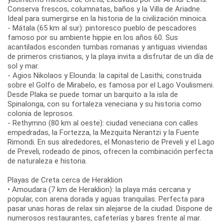
Conserva frescos, columnatas, baños y la Villa de Ariadne.
Ideal para sumergirse en la historia de la civilización minoica.
- Mátala (65 km al sur): pintoresco pueblo de pescadores
famoso por su ambiente hippie en los años 60. Sus
acantilados esconden tumbas romanas y antiguas viviendas
de primeros cristianos, y la playa invita a disfrutar de un día de
sol y mar.
- Agios Nikolaos y Elounda: la capital de Lasithi, construida
sobre el Golfo de Mirabelo, es famosa por el Lago Voulismeni.
Desde Plaka se puede tomar un barquito a la isla de
Spinalonga, con su fortaleza veneciana y su historia como
colonia de leprosos.
- Rethymno (80 km al oeste): ciudad veneciana con calles
empedradas, la Fortezza, la Mezquita Nerantzi y la Fuente
Rimondi. En sus alrededores, el Monasterio de Preveli y el Lago
de Preveli, rodeado de pinos, ofrecen la combinación perfecta
de naturaleza e historia.
Playas de Creta cerca de Heraklion
• Amoudara (7 km de Heraklion): la playa más cercana y
popular, con arena dorada y aguas tranquilas. Perfecta para
pasar unas horas de relax sin alejarse de la ciudad. Dispone de
numerosos restaurantes, cafeterías y bares frente al mar.