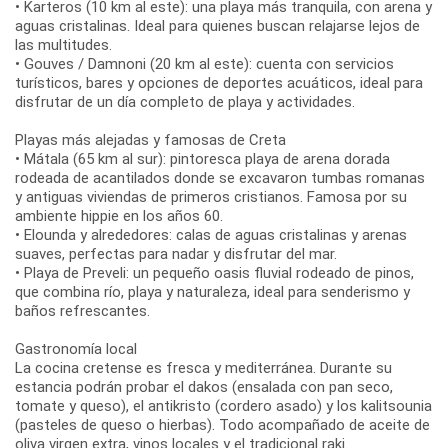
• Karteros (10 km al este): una playa más tranquila, con arena y
aguas cristalinas. Ideal para quienes buscan relajarse lejos de
las multitudes.
• Gouves / Damnoni (20 km al este): cuenta con servicios
turísticos, bares y opciones de deportes acuáticos, ideal para
disfrutar de un día completo de playa y actividades.
Playas más alejadas y famosas de Creta
• Mátala (65 km al sur): pintoresca playa de arena dorada
rodeada de acantilados donde se excavaron tumbas romanas
y antiguas viviendas de primeros cristianos. Famosa por su
ambiente hippie en los años 60.
• Elounda y alrededores: calas de aguas cristalinas y arenas
suaves, perfectas para nadar y disfrutar del mar.
• Playa de Preveli: un pequeño oasis fluvial rodeado de pinos,
que combina río, playa y naturaleza, ideal para senderismo y
baños refrescantes.
Gastronomía local
La cocina cretense es fresca y mediterránea. Durante su
estancia podrán probar el dakos (ensalada con pan seco,
tomate y queso), el antikristo (cordero asado) y los kalitsounia
(pasteles de queso o hierbas). Todo acompañado de aceite de
oliva virgen extra, vinos locales y el tradicional raki.