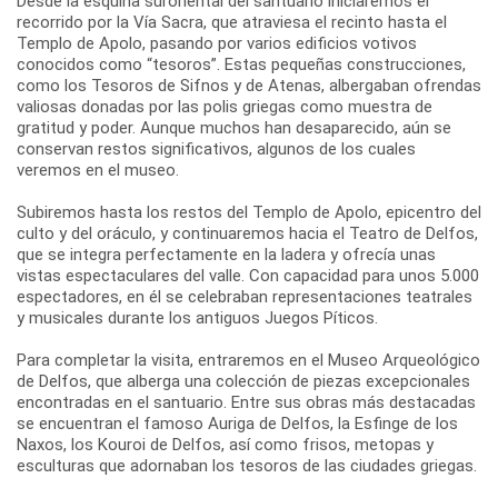
Desde la esquina suroriental del santuario iniciaremos el
recorrido por la Vía Sacra, que atraviesa el recinto hasta el
Templo de Apolo, pasando por varios edificios votivos
conocidos como “tesoros”. Estas pequeñas construcciones,
como los Tesoros de Sifnos y de Atenas, albergaban ofrendas
valiosas donadas por las polis griegas como muestra de
gratitud y poder. Aunque muchos han desaparecido, aún se
conservan restos significativos, algunos de los cuales
veremos en el museo.
Subiremos hasta los restos del Templo de Apolo, epicentro del
culto y del oráculo, y continuaremos hacia el Teatro de Delfos,
que se integra perfectamente en la ladera y ofrecía unas
vistas espectaculares del valle. Con capacidad para unos 5.000
espectadores, en él se celebraban representaciones teatrales
y musicales durante los antiguos Juegos Píticos.
Para completar la visita, entraremos en el Museo Arqueológico
de Delfos, que alberga una colección de piezas excepcionales
encontradas en el santuario. Entre sus obras más destacadas
se encuentran el famoso Auriga de Delfos, la Esfinge de los
Naxos, los Kouroi de Delfos, así como frisos, metopas y
esculturas que adornaban los tesoros de las ciudades griegas.