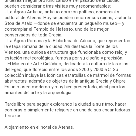
Si desean seguir profundizando en el pasado de la ciudad,
pueden considerar otras visitas muy recomendables:
- La Ágora Antigua, antiguo corazón político, comercial y
cultural de Atenas. Hoy se pueden recorrer sus ruinas, visitar la
Stoa de Átalo —donde se encuentra un pequeño museo— y
contemplar el Templo de Hefesto, uno de los mejor
conservados de toda Grecia.
- La Ágora Romana y la Biblioteca de Adriano, que representan
la etapa romana de la ciudad. Allí destaca la Torre de los
Vientos, una curiosa estructura que funcionaba como reloj y
estación meteorológica, famosa por su diseño y precisión.
- El Museo de Arte Cicládico, dedicado a la cultura de las islas
del Egeo, que floreció entre los años 3200 y 2000 a.C. Su
colección incluye las icónicas estatuillas de mármol de formas
abstractas, además de objetos de la antigua Grecia y Chipre.
Es un museo moderno y muy bien presentado, ideal para los
amantes del arte y la arqueología.
Tarde libre para seguir explorando la ciudad a su ritmo, hacer
compras o simplemente relajarse en una de sus encantadoras
terrazas.
Alojamiento en el hotel de Atenas.