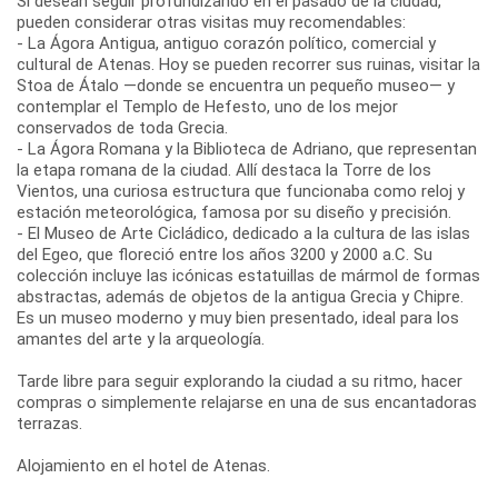
Si desean seguir profundizando en el pasado de la ciudad,
pueden considerar otras visitas muy recomendables:
- La Ágora Antigua, antiguo corazón político, comercial y
cultural de Atenas. Hoy se pueden recorrer sus ruinas, visitar la
Stoa de Átalo —donde se encuentra un pequeño museo— y
contemplar el Templo de Hefesto, uno de los mejor
conservados de toda Grecia.
- La Ágora Romana y la Biblioteca de Adriano, que representan
la etapa romana de la ciudad. Allí destaca la Torre de los
Vientos, una curiosa estructura que funcionaba como reloj y
estación meteorológica, famosa por su diseño y precisión.
- El Museo de Arte Cicládico, dedicado a la cultura de las islas
del Egeo, que floreció entre los años 3200 y 2000 a.C. Su
colección incluye las icónicas estatuillas de mármol de formas
abstractas, además de objetos de la antigua Grecia y Chipre.
Es un museo moderno y muy bien presentado, ideal para los
amantes del arte y la arqueología.
Tarde libre para seguir explorando la ciudad a su ritmo, hacer
compras o simplemente relajarse en una de sus encantadoras
terrazas.
Alojamiento en el hotel de Atenas.