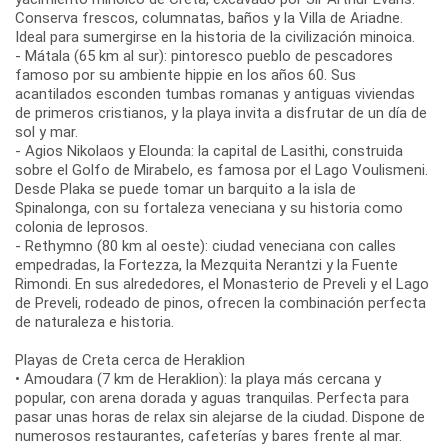
Conserva frescos, columnatas, baños y la Villa de Ariadne.
Ideal para sumergirse en la historia de la civilización minoica.
- Mátala (65 km al sur): pintoresco pueblo de pescadores
famoso por su ambiente hippie en los años 60. Sus
acantilados esconden tumbas romanas y antiguas viviendas
de primeros cristianos, y la playa invita a disfrutar de un día de
sol y mar.
- Agios Nikolaos y Elounda: la capital de Lasithi, construida
sobre el Golfo de Mirabelo, es famosa por el Lago Voulismeni.
Desde Plaka se puede tomar un barquito a la isla de
Spinalonga, con su fortaleza veneciana y su historia como
colonia de leprosos.
- Rethymno (80 km al oeste): ciudad veneciana con calles
empedradas, la Fortezza, la Mezquita Nerantzi y la Fuente
Rimondi. En sus alrededores, el Monasterio de Preveli y el Lago
de Preveli, rodeado de pinos, ofrecen la combinación perfecta
de naturaleza e historia.
Playas de Creta cerca de Heraklion
• Amoudara (7 km de Heraklion): la playa más cercana y
popular, con arena dorada y aguas tranquilas. Perfecta para
pasar unas horas de relax sin alejarse de la ciudad. Dispone de
numerosos restaurantes, cafeterías y bares frente al mar.