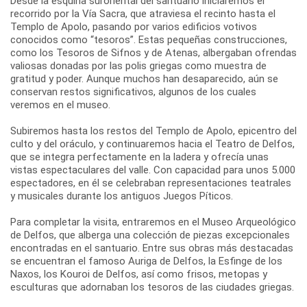
Desde la esquina suroriental del santuario iniciaremos el
recorrido por la Vía Sacra, que atraviesa el recinto hasta el
Templo de Apolo, pasando por varios edificios votivos
conocidos como “tesoros”. Estas pequeñas construcciones,
como los Tesoros de Sifnos y de Atenas, albergaban ofrendas
valiosas donadas por las polis griegas como muestra de
gratitud y poder. Aunque muchos han desaparecido, aún se
conservan restos significativos, algunos de los cuales
veremos en el museo.
Subiremos hasta los restos del Templo de Apolo, epicentro del
culto y del oráculo, y continuaremos hacia el Teatro de Delfos,
que se integra perfectamente en la ladera y ofrecía unas
vistas espectaculares del valle. Con capacidad para unos 5.000
espectadores, en él se celebraban representaciones teatrales
y musicales durante los antiguos Juegos Píticos.
Para completar la visita, entraremos en el Museo Arqueológico
de Delfos, que alberga una colección de piezas excepcionales
encontradas en el santuario. Entre sus obras más destacadas
se encuentran el famoso Auriga de Delfos, la Esfinge de los
Naxos, los Kouroi de Delfos, así como frisos, metopas y
esculturas que adornaban los tesoros de las ciudades griegas.