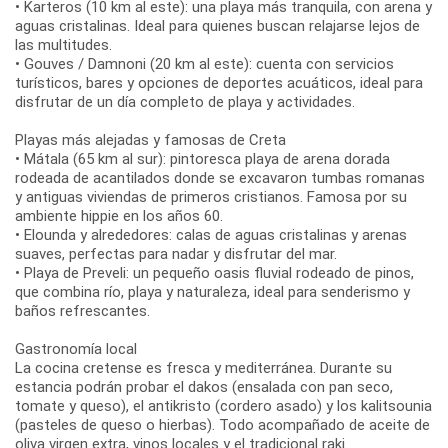
• Karteros (10 km al este): una playa más tranquila, con arena y
aguas cristalinas. Ideal para quienes buscan relajarse lejos de
las multitudes.
• Gouves / Damnoni (20 km al este): cuenta con servicios
turísticos, bares y opciones de deportes acuáticos, ideal para
disfrutar de un día completo de playa y actividades.
Playas más alejadas y famosas de Creta
• Mátala (65 km al sur): pintoresca playa de arena dorada
rodeada de acantilados donde se excavaron tumbas romanas
y antiguas viviendas de primeros cristianos. Famosa por su
ambiente hippie en los años 60.
• Elounda y alrededores: calas de aguas cristalinas y arenas
suaves, perfectas para nadar y disfrutar del mar.
• Playa de Preveli: un pequeño oasis fluvial rodeado de pinos,
que combina río, playa y naturaleza, ideal para senderismo y
baños refrescantes.
Gastronomía local
La cocina cretense es fresca y mediterránea. Durante su
estancia podrán probar el dakos (ensalada con pan seco,
tomate y queso), el antikristo (cordero asado) y los kalitsounia
(pasteles de queso o hierbas). Todo acompañado de aceite de
oliva virgen extra, vinos locales y el tradicional raki.