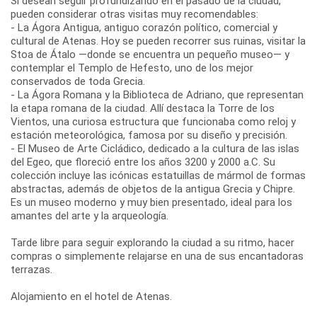
Si desean seguir profundizando en el pasado de la ciudad,
pueden considerar otras visitas muy recomendables:
- La Ágora Antigua, antiguo corazón político, comercial y
cultural de Atenas. Hoy se pueden recorrer sus ruinas, visitar la
Stoa de Átalo —donde se encuentra un pequeño museo— y
contemplar el Templo de Hefesto, uno de los mejor
conservados de toda Grecia.
- La Ágora Romana y la Biblioteca de Adriano, que representan
la etapa romana de la ciudad. Allí destaca la Torre de los
Vientos, una curiosa estructura que funcionaba como reloj y
estación meteorológica, famosa por su diseño y precisión.
- El Museo de Arte Cicládico, dedicado a la cultura de las islas
del Egeo, que floreció entre los años 3200 y 2000 a.C. Su
colección incluye las icónicas estatuillas de mármol de formas
abstractas, además de objetos de la antigua Grecia y Chipre.
Es un museo moderno y muy bien presentado, ideal para los
amantes del arte y la arqueología.
Tarde libre para seguir explorando la ciudad a su ritmo, hacer
compras o simplemente relajarse en una de sus encantadoras
terrazas.
Alojamiento en el hotel de Atenas.