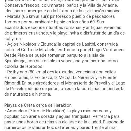
Conserva frescos, columnatas, baños y la Villa de Ariadne.
Ideal para sumergirse en la historia de la civilización minoica.
- Mátala (65 km al sur): pintoresco pueblo de pescadores
famoso por su ambiente hippie en los años 60. Sus
acantilados esconden tumbas romanas y antiguas viviendas
de primeros cristianos, y la playa invita a disfrutar de un día de
sol y mar.
- Agios Nikolaos y Elounda: la capital de Lasithi, construida
sobre el Golfo de Mirabelo, es famosa por el Lago Voulismeni.
Desde Plaka se puede tomar un barquito a la isla de
Spinalonga, con su fortaleza veneciana y su historia como
colonia de leprosos.
- Rethymno (80 km al oeste): ciudad veneciana con calles
empedradas, la Fortezza, la Mezquita Nerantzi y la Fuente
Rimondi. En sus alrededores, el Monasterio de Preveli y el Lago
de Preveli, rodeado de pinos, ofrecen la combinación perfecta
de naturaleza e historia.
Playas de Creta cerca de Heraklion
• Amoudara (7 km de Heraklion): la playa más cercana y
popular, con arena dorada y aguas tranquilas. Perfecta para
pasar unas horas de relax sin alejarse de la ciudad. Dispone de
numerosos restaurantes, cafeterías y bares frente al mar.