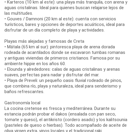
• Karteros (10 km al este): una playa más tranquila, con arena y
aguas cristalinas. Ideal para quienes buscan relajarse lejos de
las multitudes.
• Gouves / Damnoni (20 km al este): cuenta con servicios
turísticos, bares y opciones de deportes acuáticos, ideal para
disfrutar de un día completo de playa y actividades.
Playas más alejadas y famosas de Creta
• Mátala (65 km al sur): pintoresca playa de arena dorada
rodeada de acantilados donde se excavaron tumbas romanas
y antiguas viviendas de primeros cristianos. Famosa por su
ambiente hippie en los años 60.
• Elounda y alrededores: calas de aguas cristalinas y arenas
suaves, perfectas para nadar y disfrutar del mar.
• Playa de Preveli: un pequeño oasis fluvial rodeado de pinos,
que combina río, playa y naturaleza, ideal para senderismo y
baños refrescantes.
Gastronomía local
La cocina cretense es fresca y mediterránea. Durante su
estancia podrán probar el dakos (ensalada con pan seco,
tomate y queso), el antikristo (cordero asado) y los kalitsounia
(pasteles de queso o hierbas). Todo acompañado de aceite de
oliva virgen extra, vinos locales y el tradicional raki.