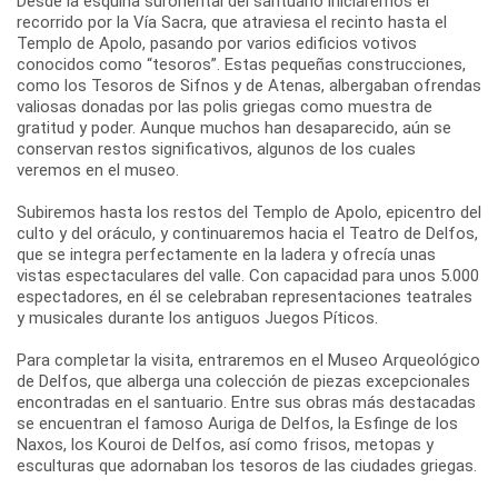
Desde la esquina suroriental del santuario iniciaremos el
recorrido por la Vía Sacra, que atraviesa el recinto hasta el
Templo de Apolo, pasando por varios edificios votivos
conocidos como “tesoros”. Estas pequeñas construcciones,
como los Tesoros de Sifnos y de Atenas, albergaban ofrendas
valiosas donadas por las polis griegas como muestra de
gratitud y poder. Aunque muchos han desaparecido, aún se
conservan restos significativos, algunos de los cuales
veremos en el museo.
Subiremos hasta los restos del Templo de Apolo, epicentro del
culto y del oráculo, y continuaremos hacia el Teatro de Delfos,
que se integra perfectamente en la ladera y ofrecía unas
vistas espectaculares del valle. Con capacidad para unos 5.000
espectadores, en él se celebraban representaciones teatrales
y musicales durante los antiguos Juegos Píticos.
Para completar la visita, entraremos en el Museo Arqueológico
de Delfos, que alberga una colección de piezas excepcionales
encontradas en el santuario. Entre sus obras más destacadas
se encuentran el famoso Auriga de Delfos, la Esfinge de los
Naxos, los Kouroi de Delfos, así como frisos, metopas y
esculturas que adornaban los tesoros de las ciudades griegas.