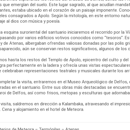
s que emergían del suelo. Este lugar sagrado, al que acudían mandat
antes, estaba ubicado en el corazón de un paisaje imponente. Con
eles consagrados a Apolo. Según la mitología, en este entorno natur
je al dios con música y poesía.
a esquina suroriental del santuario iniciaremos el recorrido por la V
 pasando por varios edificios votivos conocidos como “tesoros”. 
 y de Atenas, albergaban ofrendas valiosas donadas por las polis 
saparecido, aún se conservan restos significativos, algunos de los
os hasta los restos del Templo de Apolo, epicentro del culto y del
egra perfectamente en la ladera y ofrecía unas vistas espectaculare
se celebraban representaciones teatrales y musicales durante los an
ompletar la visita, entraremos en el Museo Arqueológico de Delfos,
radas en el santuario. Entre sus obras más destacadas se encuentra
uroi de Delfos, así como frisos, metopas y esculturas que adornaban
 visita, saldremos en dirección a Kalambaka, atravesando el impresio
. Cena y alojamiento en el hotel de Meteora.
erios de Meteora – Termópilas – Atenas.