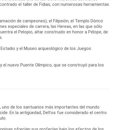
contrado el taller de Fidias, con numerosas herramientas
lamación de campeones), el Filipeión, el Templo Dórico
es especiales de carrera, las Hereas, en las que sólo
cuentra el Pelopio, altar construido en honor a Pélope, de
s.
el Estadio y el Museo arqueológico de los Juegos
a y el nuevo Puente Olímpico, que se construyó para los
os, uno de los santuarios más importantes del mundo
cide. En la antigüedad, Delfos fue considerado el centro
ulo.
onisas ofrecían sus profecías bajo los efectos de los