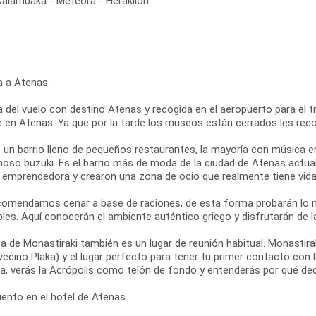
 Kalambaka - Meteora - Heraklion
a a Atenas.
 del vuelo con destino Atenas y recogida en el aeropuerto para el tra
re en Atenas. Ya que por la tarde los museos están cerrados les re
s un barrio lleno de pequeños restaurantes, la mayoría con música e
moso buzuki. Es el barrio más de moda de la ciudad de Atenas actual
y emprendedora y crearon una zona de ocio que realmente tiene vida 
comendamos cenar a base de raciones, de esta forma probarán lo m
les. Aquí conocerán el ambiente auténtico griego y disfrutarán de l
a de Monastiraki también es un lugar de reunión habitual. Monastir
vecino Plaka) y el lugar perfecto para tener tu primer contacto con
za, verás la Acrópolis como telón de fondo y entenderás por qué de
ento en el hotel de Atenas.