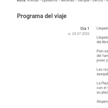
Ruta:
Atenas - Epidavros - Micenas - Olimpia - Delfos -
Programa del viaje
Llegad
Día 1
vi, 24.07.2026
Llegada
día lib
Psiri e
del fa
joven 
Les re
asequib
La Plaz
con el 
su pla
Alojami