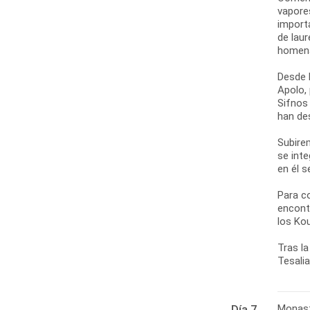
vapore
import
de laur
homena
Desde l
Apolo,
Sifnos
han de
Subirem
se int
en él 
Para c
encont
los Ko
Tras la
Tesalia
Monast
Día 7