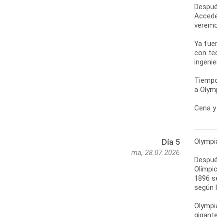
Despué
Accede
veremo
Ya fue
con te
ingenie
Tiempo
a Olymp
Cena y 
Olympi
Día 5
ma, 28.07.2026
Después
Olímpic
1896 s
según l
Olympi
gigante