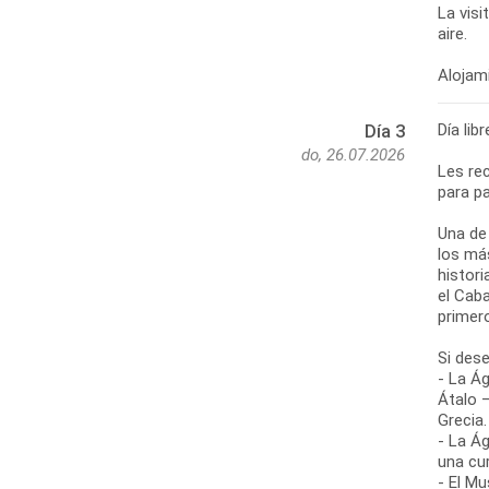
La visi
aire.
Día lib
Día 3
do, 26.07.2026
Les re
para pa
Una de
los más
histor
el Cab
primer
Si des
- La Ág
Átalo 
Grecia.
- La Ág
una cu
- El Mu