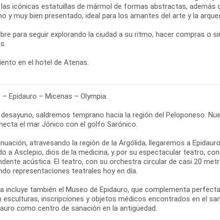
e las icónicas estatuillas de mármol de formas abstractas, además d
 y muy bien presentado, ideal para los amantes del arte y la arqueo
libre para seguir explorando la ciudad a su ritmo, hacer compras o 
s.
ento en el hotel de Atenas.
 – Epidauro – Micenas – Olympia.
l desayuno, saldremos temprano hacia la región del Peloponeso. Nue
necta el mar Jónico con el golfo Sarónico.
inuación, atravesando la región de la Argólida, llegaremos a Epidau
do a Asclepio, dios de la medicina, y por su espectacular teatro, c
dente acústica. El teatro, con su orchestra circular de casi 20 me
ndo representaciones teatrales hoy en día.
ta incluye también el Museo de Epidauro, que complementa perfectame
n esculturas, inscripciones y objetos médicos encontrados en el sa
dauro como centro de sanación en la antigüedad.