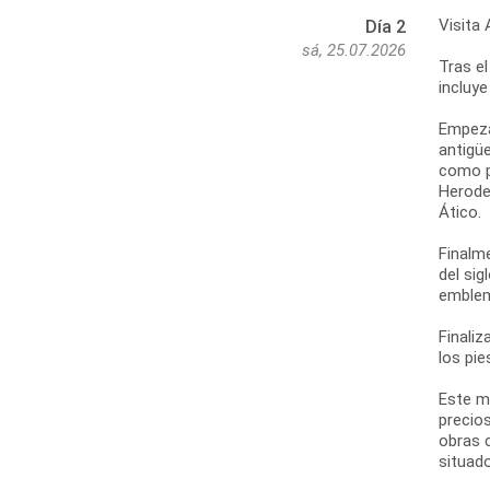
Visita 
Día 2
sá, 25.07.2026
Tras el
incluye
Empezar
antigüe
como po
Herodes
Ático.
Finalm
del sig
emblem
Finaliz
los pie
Este m
precios
obras 
situado