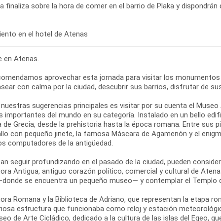
ta finaliza sobre la hora de comer en el barrio de Plaka y dispondrán 
re en Atenas.
comendamos aprovechar esta jornada para visitar los monumentos
sear con calma por la ciudad, descubrir sus barrios, disfrutar de su
 nuestras sugerencias principales es visitar por su cuenta el Muse
 importantes del mundo en su categoría. Instalado en un bello edifi
ia de Grecia, desde la prehistoria hasta la época romana. Entre sus
allo con pequeño jinete, la famosa Máscara de Agamenón y el enigm
os computadores de la antigüedad.
ean seguir profundizando en el pasado de la ciudad, pueden conside
ora Antigua, antiguo corazón político, comercial y cultural de Atena
—donde se encuentra un pequeño museo— y contemplar el Templo d
ora Romana y la Biblioteca de Adriano, que representan la etapa roma
riosa estructura que funcionaba como reloj y estación meteorológic
seo de Arte Cicládico, dedicado a la cultura de las islas del Egeo, q