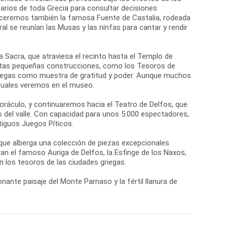
arios de toda Grecia para consultar decisiones
oceremos también la famosa Fuente de Castalia, rodeada
al se reunían las Musas y las ninfas para cantar y rendir
ía Sacra, que atraviesa el recinto hasta el Templo de
Estas pequeñas construcciones, como los Tesoros de
griegas como muestra de gratitud y poder. Aunque muchos
 cuales veremos en el museo.
 oráculo, y continuaremos hacia el Teatro de Delfos, que
s del valle. Con capacidad para unos 5.000 espectadores,
tiguos Juegos Píticos.
 que alberga una colección de piezas excepcionales
n el famoso Auriga de Delfos, la Esfinge de los Naxos,
 los tesoros de las ciudades griegas.
nante paisaje del Monte Parnaso y la fértil llanura de