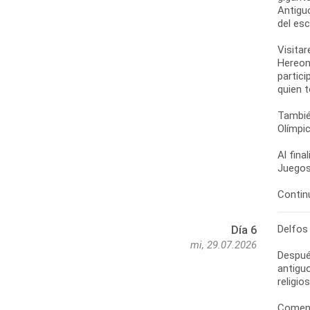
Antigu
del esc
Visitar
Hereon
partici
quien 
También
Olímpic
Al fina
Juegos
Continu
Delfos
Día 6
mi, 29.07.2026
Despué
antiguo
religio
Comenz