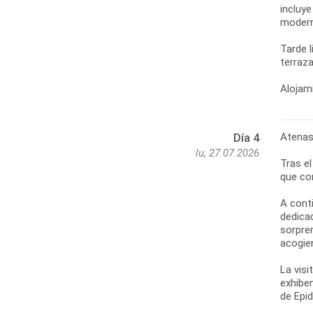
incluy
moderno
Tarde 
terraza
Alojami
Atenas
Día 4
lu, 27.07.2026
Tras e
que co
A cont
dedica
sorpren
acogie
La visi
exhibe
de Epi