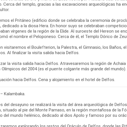
o. Cerca del templo, gracias a las excavaciones arqueológicas ha en
ultor.
emos el Pritáneo (edificio donde se celebraba la ceremonia de proc
, dedicado a la diosa Hera. En honor suyo se celebraban competicion
paban vírgenes de la región de la Elide. Al suroeste del Hereon se en
tomó el nombre el Peloponeso. Cerca de él, el Templo Dórico de Zeu
 visitaremos el Boulefterion, la Palestra, el Gimnasio, los Baños, 
os. Al finalizar la visita salida hacia Delfos.
lizar la visita salida hacia Delfos. Atravesaremos la región de Achai
 Olímpicos del 2004 (es el puente colgante más grande del mundo).
ación hacia Delfos. Cena y alojamiento en el hotel de Delfos.
 – Kalambaka.
s del desayuno se realizará la visita del área arqueológica de Delf
, situado al pie del Monte Parnaso, en la región montañosa de la Fó
so del mundo helénico, dedicado al dios Apolo y famoso por su orác
aremos explorando los restos del Oráculo de Delfos, donde las Pit