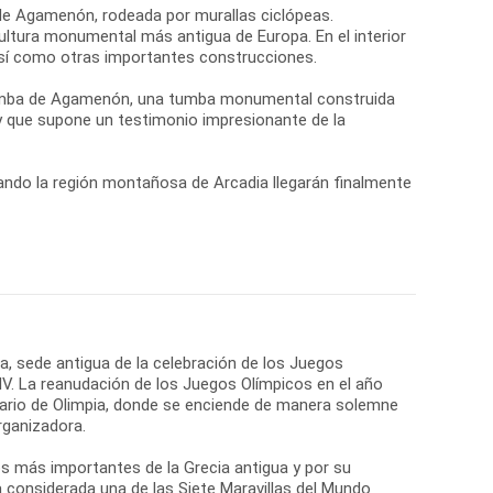
 de Agamenón, rodeada por murallas ciclópeas.
ultura monumental más antigua de Europa. En el interior
 así como otras importantes construcciones.
 Tumba de Agamenón, una tumba monumental construida
 y que supone un testimonio impresionante de la
ando la región montañosa de Arcadia llegarán finalmente
ia, sede antigua de la celebración de los Juegos
 IV. La reanudación de los Juegos Olímpicos en el año
tuario de Olimpia, donde se enciende de manera solemne
rganizadora.
os más importantes de la Grecia antigua y por su
a considerada una de las Siete Maravillas del Mundo