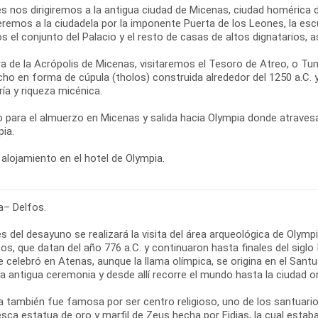
s nos dirigiremos a la antigua ciudad de Micenas, ciudad homérica
remos a la ciudadela por la imponente Puerta de los Leones, la esc
s el conjunto del Palacio y el resto de casas de altos dignatarios,
ra de la Acrópolis de Micenas, visitaremos el Tesoro de Atreo, o
cho en forma de cúpula (tholos) construida alrededor del 1250 a.C.
ría y riqueza micénica.
 para el almuerzo en Micenas y salida hacia Olympia donde atraves
ia.
alojamiento en el hotel de Olympia.
a– Delfos.
 del desayuno se realizará la visita del área arqueológica de Olymp
os, que datan del año 776 a.C. y continuaron hasta finales del siglo
e celebró en Atenas, aunque la llama olímpica, se origina en el San
a antigua ceremonia y desde allí recorre el mundo hasta la ciudad o
a también fue famosa por ser centro religioso, uno de los santuari
sca estatua de oro y marfil de Zeus hecha por Fidias, la cual estab