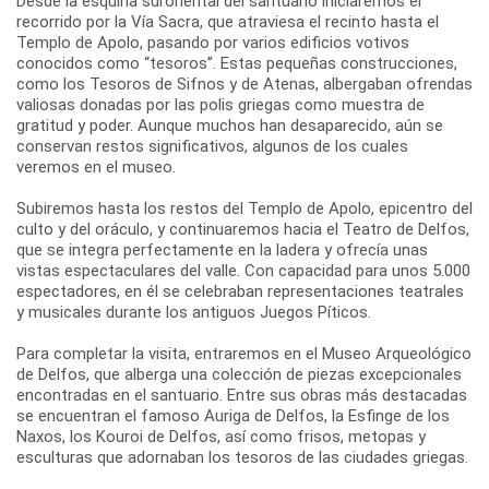
Desde la esquina suroriental del santuario iniciaremos el
recorrido por la Vía Sacra, que atraviesa el recinto hasta el
Templo de Apolo, pasando por varios edificios votivos
conocidos como “tesoros”. Estas pequeñas construcciones,
como los Tesoros de Sifnos y de Atenas, albergaban ofrendas
valiosas donadas por las polis griegas como muestra de
gratitud y poder. Aunque muchos han desaparecido, aún se
conservan restos significativos, algunos de los cuales
veremos en el museo.
Subiremos hasta los restos del Templo de Apolo, epicentro del
culto y del oráculo, y continuaremos hacia el Teatro de Delfos,
que se integra perfectamente en la ladera y ofrecía unas
vistas espectaculares del valle. Con capacidad para unos 5.000
espectadores, en él se celebraban representaciones teatrales
y musicales durante los antiguos Juegos Píticos.
Para completar la visita, entraremos en el Museo Arqueológico
de Delfos, que alberga una colección de piezas excepcionales
encontradas en el santuario. Entre sus obras más destacadas
se encuentran el famoso Auriga de Delfos, la Esfinge de los
Naxos, los Kouroi de Delfos, así como frisos, metopas y
esculturas que adornaban los tesoros de las ciudades griegas.