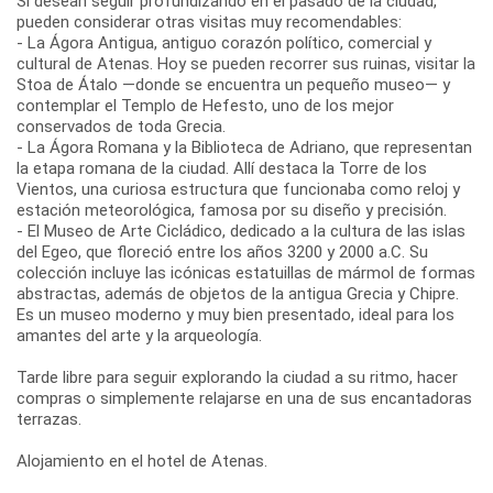
Si desean seguir profundizando en el pasado de la ciudad,
pueden considerar otras visitas muy recomendables:
- La Ágora Antigua, antiguo corazón político, comercial y
cultural de Atenas. Hoy se pueden recorrer sus ruinas, visitar la
Stoa de Átalo —donde se encuentra un pequeño museo— y
contemplar el Templo de Hefesto, uno de los mejor
conservados de toda Grecia.
- La Ágora Romana y la Biblioteca de Adriano, que representan
la etapa romana de la ciudad. Allí destaca la Torre de los
Vientos, una curiosa estructura que funcionaba como reloj y
estación meteorológica, famosa por su diseño y precisión.
- El Museo de Arte Cicládico, dedicado a la cultura de las islas
del Egeo, que floreció entre los años 3200 y 2000 a.C. Su
colección incluye las icónicas estatuillas de mármol de formas
abstractas, además de objetos de la antigua Grecia y Chipre.
Es un museo moderno y muy bien presentado, ideal para los
amantes del arte y la arqueología.
Tarde libre para seguir explorando la ciudad a su ritmo, hacer
compras o simplemente relajarse en una de sus encantadoras
terrazas.
Alojamiento en el hotel de Atenas.