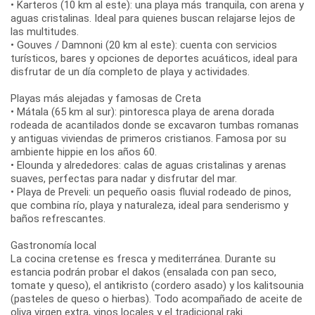
• Karteros (10 km al este): una playa más tranquila, con arena y
aguas cristalinas. Ideal para quienes buscan relajarse lejos de
las multitudes.
• Gouves / Damnoni (20 km al este): cuenta con servicios
turísticos, bares y opciones de deportes acuáticos, ideal para
disfrutar de un día completo de playa y actividades.
Playas más alejadas y famosas de Creta
• Mátala (65 km al sur): pintoresca playa de arena dorada
rodeada de acantilados donde se excavaron tumbas romanas
y antiguas viviendas de primeros cristianos. Famosa por su
ambiente hippie en los años 60.
• Elounda y alrededores: calas de aguas cristalinas y arenas
suaves, perfectas para nadar y disfrutar del mar.
• Playa de Preveli: un pequeño oasis fluvial rodeado de pinos,
que combina río, playa y naturaleza, ideal para senderismo y
baños refrescantes.
Gastronomía local
La cocina cretense es fresca y mediterránea. Durante su
estancia podrán probar el dakos (ensalada con pan seco,
tomate y queso), el antikristo (cordero asado) y los kalitsounia
(pasteles de queso o hierbas). Todo acompañado de aceite de
oliva virgen extra, vinos locales y el tradicional raki.