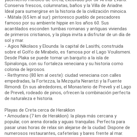
Conserva frescos, columnatas, baños y la Villa de Ariadne.
Ideal para sumergirse en la historia de la civilización minoica.
- Mátala (65 km al sur): pintoresco pueblo de pescadores
famoso por su ambiente hippie en los años 60. Sus
acantilados esconden tumbas romanas y antiguas viviendas
de primeros cristianos, y la playa invita a disfrutar de un día de
sol y mar.
- Agios Nikolaos y Elounda: la capital de Lasithi, construida
sobre el Golfo de Mirabelo, es famosa por el Lago Voulismeni.
Desde Plaka se puede tomar un barquito a la isla de
Spinalonga, con su fortaleza veneciana y su historia como
colonia de leprosos.
- Rethymno (80 km al oeste): ciudad veneciana con calles
empedradas, la Fortezza, la Mezquita Nerantzi y la Fuente
Rimondi. En sus alrededores, el Monasterio de Preveli y el Lago
de Preveli, rodeado de pinos, ofrecen la combinación perfecta
de naturaleza e historia.
Playas de Creta cerca de Heraklion
• Amoudara (7 km de Heraklion): la playa más cercana y
popular, con arena dorada y aguas tranquilas. Perfecta para
pasar unas horas de relax sin alejarse de la ciudad. Dispone de
numerosos restaurantes, cafeterías y bares frente al mar.