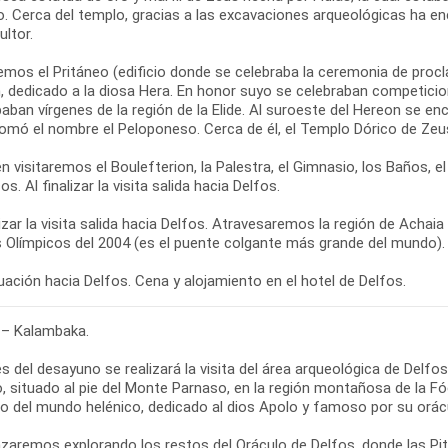
o. Cerca del templo, gracias a las excavaciones arqueológicas ha en
ultor.
emos el Pritáneo (edificio donde se celebraba la ceremonia de proc
, dedicado a la diosa Hera. En honor suyo se celebraban competicion
paban vírgenes de la región de la Elide. Al suroeste del Hereon se en
tomó el nombre el Peloponeso. Cerca de él, el Templo Dórico de Zeu
 visitaremos el Boulefterion, la Palestra, el Gimnasio, los Baños, 
os. Al finalizar la visita salida hacia Delfos.
lizar la visita salida hacia Delfos. Atravesaremos la región de Achai
 Olímpicos del 2004 (es el puente colgante más grande del mundo).
ación hacia Delfos. Cena y alojamiento en el hotel de Delfos.
 – Kalambaka.
s del desayuno se realizará la visita del área arqueológica de Delf
, situado al pie del Monte Parnaso, en la región montañosa de la Fó
so del mundo helénico, dedicado al dios Apolo y famoso por su orác
aremos explorando los restos del Oráculo de Delfos, donde las Pit