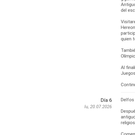
Antigu
del esc
Visitar
Hereon
partici
quien 
También
Olímpic
Al fina
Juegos
Continu
Delfos
Día 6
lu, 20.07.2026
Despué
antiguo
religio
Comenz