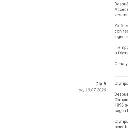
Despué
Accede
veremo
Ya fue
con te
ingenie
Tiempo
a Olymp
Cena y 
Olympi
Día 5
do, 19.07.2026
Después
Olímpic
1896 s
según l
Olympi
gigante