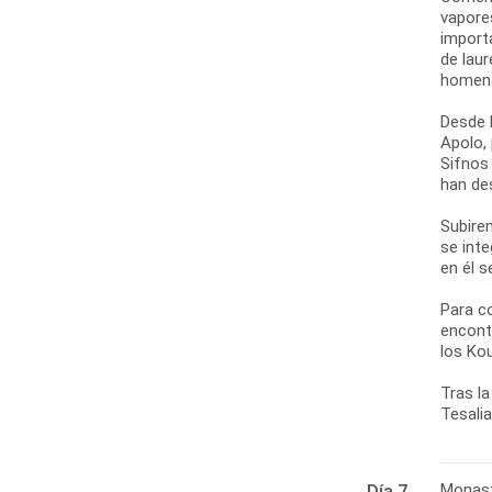
vapore
import
de laur
homena
Desde l
Apolo,
Sifnos
han de
Subirem
se int
en él 
Para c
encont
los Ko
Tras la
Tesalia
Monast
Día 7