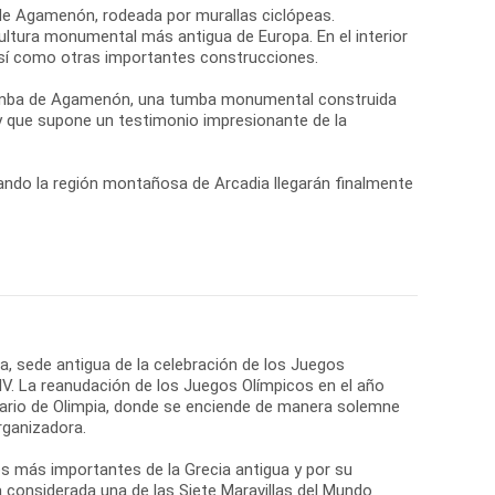
 de Agamenón, rodeada por murallas ciclópeas.
ultura monumental más antigua de Europa. En el interior
 así como otras importantes construcciones.
 Tumba de Agamenón, una tumba monumental construida
 y que supone un testimonio impresionante de la
ando la región montañosa de Arcadia llegarán finalmente
ia, sede antigua de la celebración de los Juegos
 IV. La reanudación de los Juegos Olímpicos en el año
tuario de Olimpia, donde se enciende de manera solemne
rganizadora.
os más importantes de la Grecia antigua y por su
a considerada una de las Siete Maravillas del Mundo