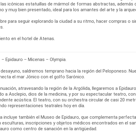
e las icónicas estatuillas de mármol de formas abstractas, además d
 y muy bien presentado, ideal para los amantes del arte y la arqueo
libre para seguir explorando la ciudad a su ritmo, hacer compras o 
s.
ento en el hotel de Atenas.
 – Epidauro – Micenas – Olympia.
l desayuno, saldremos temprano hacia la región del Peloponeso. Nue
necta el mar Jónico con el golfo Sarónico.
inuación, atravesando la región de la Argólida, llegaremos a Epidau
do a Asclepio, dios de la medicina, y por su espectacular teatro, c
dente acústica. El teatro, con su orchestra circular de casi 20 me
ndo representaciones teatrales hoy en día.
ta incluye también el Museo de Epidauro, que complementa perfectame
n esculturas, inscripciones y objetos médicos encontrados en el sa
dauro como centro de sanación en la antigüedad.