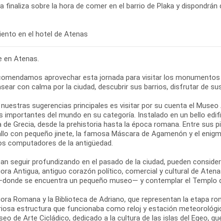
ta finaliza sobre la hora de comer en el barrio de Plaka y dispondrán 
re en Atenas.
comendamos aprovechar esta jornada para visitar los monumentos
sear con calma por la ciudad, descubrir sus barrios, disfrutar de su
 nuestras sugerencias principales es visitar por su cuenta el Muse
 importantes del mundo en su categoría. Instalado en un bello edifi
ia de Grecia, desde la prehistoria hasta la época romana. Entre sus
allo con pequeño jinete, la famosa Máscara de Agamenón y el enigm
os computadores de la antigüedad.
ean seguir profundizando en el pasado de la ciudad, pueden conside
ora Antigua, antiguo corazón político, comercial y cultural de Atena
—donde se encuentra un pequeño museo— y contemplar el Templo d
ora Romana y la Biblioteca de Adriano, que representan la etapa roma
riosa estructura que funcionaba como reloj y estación meteorológic
seo de Arte Cicládico, dedicado a la cultura de las islas del Egeo, q