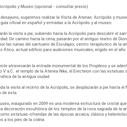
Acrópolis y Museo (opcional - consultar precio)
 desayuno, sugerimos realizar la Visita de Atenas: Acrópolis y museo
 guía oficial en español y entradas a la Acrópolis y al museo.
án la visita a pie, subiendo hacia la Acrópolis para descubrir el san
dad. De camino hacia la cima, pasarán por el antiguo teatro de Dionis
r las ruinas del santuario de Esculapio, centro terapéutico de la 
 Ático, actual edificio para audiciones musicales, erigido en el añ
ente atravesarán la entrada monumental de los Propileos y se adent
lo V a.C.: el templo de la Atenea Nike, el Erecteion con las estatuas 
ática de la antigua ciudad.
ada la visita al recinto de la Acrópolis, se desplazarán a pie hasta 
s de esta.
useo, inaugurado en 2009 es una moderna estructura de cristal que c
a decoración escultórica de los templos de la roca sagrada de la ant
como estatuas-ofrendas de las épocas arcaica, clásica y helenística
s a los pies de la colina.