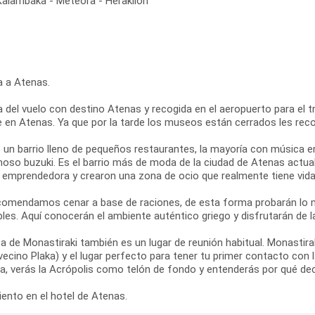
 Kalambaka - Meteora - Heraklion
a a Atenas.
 del vuelo con destino Atenas y recogida en el aeropuerto para el tra
re en Atenas. Ya que por la tarde los museos están cerrados les re
s un barrio lleno de pequeños restaurantes, la mayoría con música e
moso buzuki. Es el barrio más de moda de la ciudad de Atenas actual
y emprendedora y crearon una zona de ocio que realmente tiene vida 
comendamos cenar a base de raciones, de esta forma probarán lo m
les. Aquí conocerán el ambiente auténtico griego y disfrutarán de l
a de Monastiraki también es un lugar de reunión habitual. Monastir
vecino Plaka) y el lugar perfecto para tener tu primer contacto con
za, verás la Acrópolis como telón de fondo y entenderás por qué de
ento en el hotel de Atenas.