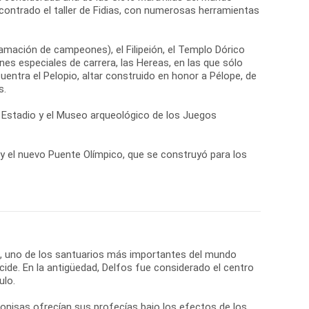
contrado el taller de Fidias, con numerosas herramientas
lamación de campeones), el Filipeión, el Templo Dórico
es especiales de carrera, las Hereas, en las que sólo
cuentra el Pelopio, altar construido en honor a Pélope, de
s.
el Estadio y el Museo arqueológico de los Juegos
a y el nuevo Puente Olímpico, que se construyó para los
os, uno de los santuarios más importantes del mundo
cide. En la antigüedad, Delfos fue considerado el centro
ulo.
onisas ofrecían sus profecías bajo los efectos de los