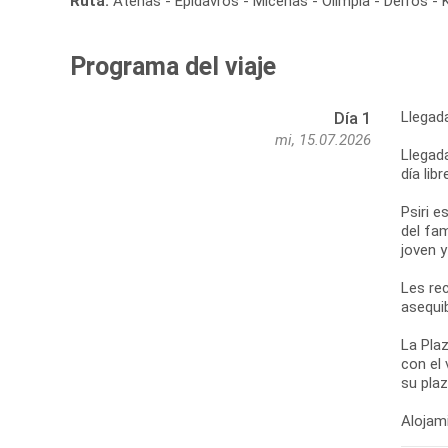
Ruta:
Atenas - Epidavros - Micenas - Olimpia - Delfos -
Programa del viaje
Llegad
Día 1
mi, 15.07.2026
Llegada
día lib
Psiri e
del fa
joven 
Les re
asequib
La Plaz
con el 
su pla
Alojami