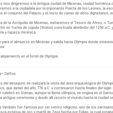
s nos dirigiremos a la antigua ciudad de Micenas, ciudad homérica
remos a la ciudadela por la imponente Puerta de los Leones, la esc
s el conjunto del Palacio y el resto de casas de altos dignatarios,
ra de la Acrópolis de Micenas, visitaremos el Tesoro de Atreo, o
cho en forma de cúpula (tholos) construida alrededor del 1250 a.C.
ría y riqueza micénica.
 para el almuerzo en Micenas y salida hacia Olympia donde atraves
ia.
alojamiento en el hotel de Olympia.
a– Delfos.
 del desayuno se realizará la visita del área arqueológica de Olymp
os, que datan del año 776 a.C. y continuaron hasta finales del siglo
e celebró en Atenas, aunque la llama olímpica, se origina en el San
a antigua ceremonia y desde allí recorre el mundo hasta la ciudad o
a también fue famosa por ser centro religioso, uno de los santuari
sca estatua de oro y marfil de Zeus hecha por Fidias, la cual estab