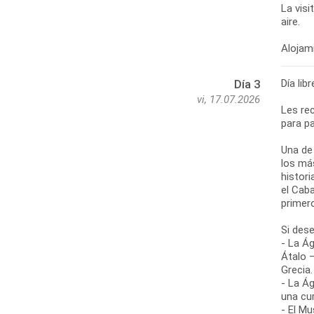
La visi
aire.
Día lib
Día 3
vi, 17.07.2026
Les re
para pa
Una de
los más
histor
el Cab
primer
Si des
- La Ág
Átalo 
Grecia.
- La Ág
una cu
- El Mu