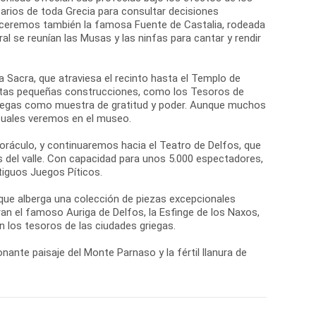
arios de toda Grecia para consultar decisiones
oceremos también la famosa Fuente de Castalia, rodeada
al se reunían las Musas y las ninfas para cantar y rendir
ía Sacra, que atraviesa el recinto hasta el Templo de
Estas pequeñas construcciones, como los Tesoros de
griegas como muestra de gratitud y poder. Aunque muchos
 cuales veremos en el museo.
 oráculo, y continuaremos hacia el Teatro de Delfos, que
s del valle. Con capacidad para unos 5.000 espectadores,
tiguos Juegos Píticos.
 que alberga una colección de piezas excepcionales
n el famoso Auriga de Delfos, la Esfinge de los Naxos,
 los tesoros de las ciudades griegas.
nante paisaje del Monte Parnaso y la fértil llanura de