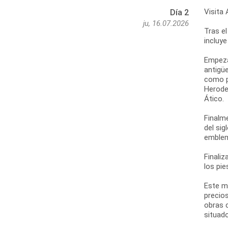
Visita 
Día 2
ju, 16.07.2026
Tras el
incluye
Empezar
antigüe
como po
Herodes
Ático.
Finalm
del sig
emblem
Finaliz
los pie
Este m
precios
obras 
situado