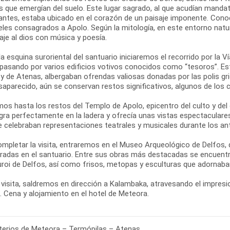
s que emergían del suelo. Este lugar sagrado, al que acudían mandat
antes, estaba ubicado en el corazón de un paisaje imponente. Con
eles consagrados a Apolo. Según la mitología, en este entorno natur
je al dios con música y poesía.
a esquina suroriental del santuario iniciaremos el recorrido por la V
 pasando por varios edificios votivos conocidos como “tesoros”. 
 y de Atenas, albergaban ofrendas valiosas donadas por las polis 
saparecido, aún se conservan restos significativos, algunos de los
os hasta los restos del Templo de Apolo, epicentro del culto y del
egra perfectamente en la ladera y ofrecía unas vistas espectaculare
se celebraban representaciones teatrales y musicales durante los an
ompletar la visita, entraremos en el Museo Arqueológico de Delfos,
radas en el santuario. Entre sus obras más destacadas se encuentra
uroi de Delfos, así como frisos, metopas y esculturas que adornaban
 visita, saldremos en dirección a Kalambaka, atravesando el impresio
. Cena y alojamiento en el hotel de Meteora.
erios de Meteora – Termópilas – Atenas.