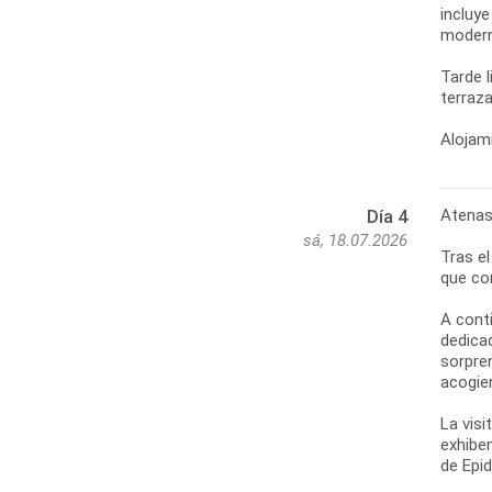
incluy
moderno
Tarde 
terraza
Alojami
Atenas
Día 4
sá, 18.07.2026
Tras e
que co
A cont
dedica
sorpren
acogie
La visi
exhibe
de Epi