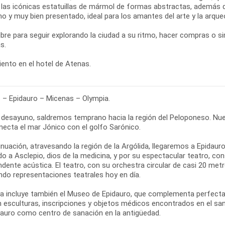
e las icónicas estatuillas de mármol de formas abstractas, además d
 y muy bien presentado, ideal para los amantes del arte y la arqueo
libre para seguir explorando la ciudad a su ritmo, hacer compras o 
s.
ento en el hotel de Atenas.
 – Epidauro – Micenas – Olympia.
l desayuno, saldremos temprano hacia la región del Peloponeso. Nue
necta el mar Jónico con el golfo Sarónico.
inuación, atravesando la región de la Argólida, llegaremos a Epidau
do a Asclepio, dios de la medicina, y por su espectacular teatro, c
dente acústica. El teatro, con su orchestra circular de casi 20 me
ndo representaciones teatrales hoy en día.
ta incluye también el Museo de Epidauro, que complementa perfectame
n esculturas, inscripciones y objetos médicos encontrados en el sa
dauro como centro de sanación en la antigüedad.