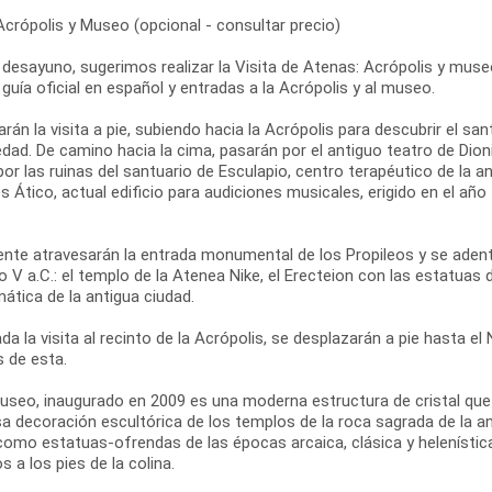
Acrópolis y Museo (opcional - consultar precio)
 desayuno, sugerimos realizar la Visita de Atenas: Acrópolis y museo
 guía oficial en español y entradas a la Acrópolis y al museo.
án la visita a pie, subiendo hacia la Acrópolis para descubrir el san
dad. De camino hacia la cima, pasarán por el antiguo teatro de Dionis
r las ruinas del santuario de Esculapio, centro terapéutico de la 
 Ático, actual edificio para audiciones musicales, erigido en el añ
ente atravesarán la entrada monumental de los Propileos y se adent
lo V a.C.: el templo de la Atenea Nike, el Erecteion con las estatuas 
ática de la antigua ciudad.
ada la visita al recinto de la Acrópolis, se desplazarán a pie hasta 
s de esta.
useo, inaugurado en 2009 es una moderna estructura de cristal que c
a decoración escultórica de los templos de la roca sagrada de la ant
como estatuas-ofrendas de las épocas arcaica, clásica y helenística
s a los pies de la colina.