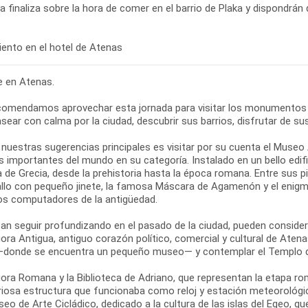
ta finaliza sobre la hora de comer en el barrio de Plaka y dispondrán 
re en Atenas.
comendamos aprovechar esta jornada para visitar los monumentos
sear con calma por la ciudad, descubrir sus barrios, disfrutar de su
 nuestras sugerencias principales es visitar por su cuenta el Muse
 importantes del mundo en su categoría. Instalado en un bello edifi
ia de Grecia, desde la prehistoria hasta la época romana. Entre sus
allo con pequeño jinete, la famosa Máscara de Agamenón y el enigm
os computadores de la antigüedad.
ean seguir profundizando en el pasado de la ciudad, pueden conside
ora Antigua, antiguo corazón político, comercial y cultural de Atena
—donde se encuentra un pequeño museo— y contemplar el Templo d
ora Romana y la Biblioteca de Adriano, que representan la etapa roma
riosa estructura que funcionaba como reloj y estación meteorológic
seo de Arte Cicládico, dedicado a la cultura de las islas del Egeo, q