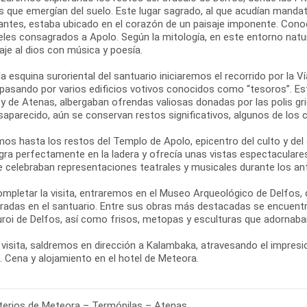
s que emergían del suelo. Este lugar sagrado, al que acudían mandat
antes, estaba ubicado en el corazón de un paisaje imponente. Con
eles consagrados a Apolo. Según la mitología, en este entorno natur
je al dios con música y poesía.
a esquina suroriental del santuario iniciaremos el recorrido por la V
 pasando por varios edificios votivos conocidos como “tesoros”. 
 y de Atenas, albergaban ofrendas valiosas donadas por las polis 
saparecido, aún se conservan restos significativos, algunos de los
os hasta los restos del Templo de Apolo, epicentro del culto y del
egra perfectamente en la ladera y ofrecía unas vistas espectaculare
se celebraban representaciones teatrales y musicales durante los an
ompletar la visita, entraremos en el Museo Arqueológico de Delfos,
radas en el santuario. Entre sus obras más destacadas se encuentra
uroi de Delfos, así como frisos, metopas y esculturas que adornaban
 visita, saldremos en dirección a Kalambaka, atravesando el impresio
. Cena y alojamiento en el hotel de Meteora.
erios de Meteora – Termópilas – Atenas.