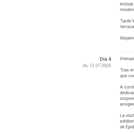
incluy
moderno
Tarde 
terraza
Alojami
Atenas
Día 4
do, 12.07.2026
Tras e
que co
A cont
dedica
sorpren
acogie
La visi
exhibe
de Epi