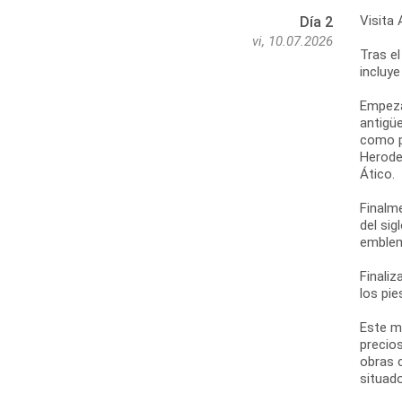
Visita 
Día 2
vi, 10.07.2026
Tras el
incluye
Empezar
antigüe
como po
Herodes
Ático.
Finalm
del sig
emblem
Finaliz
los pie
Este m
precios
obras 
situado