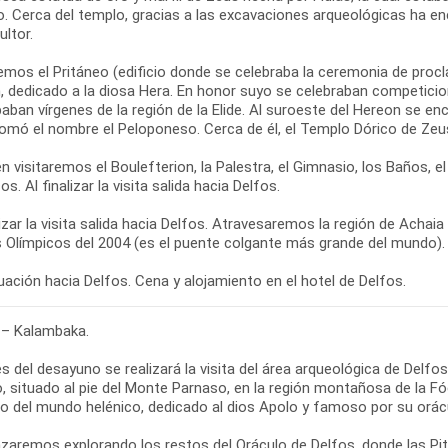
o. Cerca del templo, gracias a las excavaciones arqueológicas ha en
ultor.
emos el Pritáneo (edificio donde se celebraba la ceremonia de proc
, dedicado a la diosa Hera. En honor suyo se celebraban competicion
paban vírgenes de la región de la Elide. Al suroeste del Hereon se en
tomó el nombre el Peloponeso. Cerca de él, el Templo Dórico de Zeu
 visitaremos el Boulefterion, la Palestra, el Gimnasio, los Baños, 
os. Al finalizar la visita salida hacia Delfos.
lizar la visita salida hacia Delfos. Atravesaremos la región de Achai
 Olímpicos del 2004 (es el puente colgante más grande del mundo).
ación hacia Delfos. Cena y alojamiento en el hotel de Delfos.
 – Kalambaka.
s del desayuno se realizará la visita del área arqueológica de Delf
, situado al pie del Monte Parnaso, en la región montañosa de la Fó
so del mundo helénico, dedicado al dios Apolo y famoso por su orác
aremos explorando los restos del Oráculo de Delfos, donde las Pit