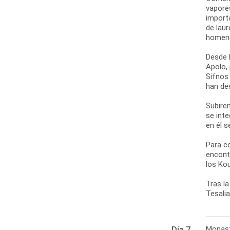
vapore
import
de laur
homena
Desde l
Apolo,
Sifnos
han de
Subirem
se int
en él 
Para c
encont
los Ko
Tras la
Tesalia
Monast
Día 7