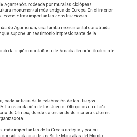
 de Agamenón, rodeada por murallas ciclópeas.
ultura monumental más antigua de Europa. En el interior
 así como otras importantes construcciones.
 Tumba de Agamenón, una tumba monumental construida
 y que supone un testimonio impresionante de la
ando la región montañosa de Arcadia llegarán finalmente
ia, sede antigua de la celebración de los Juegos
 IV. La reanudación de los Juegos Olímpicos en el año
tuario de Olimpia, donde se enciende de manera solemne
rganizadora.
os más importantes de la Grecia antigua y por su
a considerada una de las Siete Maravillas del Mundo