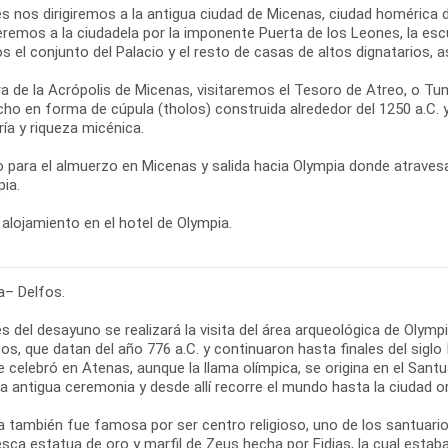
s nos dirigiremos a la antigua ciudad de Micenas, ciudad homérica
remos a la ciudadela por la imponente Puerta de los Leones, la esc
s el conjunto del Palacio y el resto de casas de altos dignatarios,
ra de la Acrópolis de Micenas, visitaremos el Tesoro de Atreo, o
cho en forma de cúpula (tholos) construida alrededor del 1250 a.C.
ría y riqueza micénica.
 para el almuerzo en Micenas y salida hacia Olympia donde atraves
ia.
alojamiento en el hotel de Olympia.
a– Delfos.
 del desayuno se realizará la visita del área arqueológica de Olymp
os, que datan del año 776 a.C. y continuaron hasta finales del siglo
e celebró en Atenas, aunque la llama olímpica, se origina en el San
a antigua ceremonia y desde allí recorre el mundo hasta la ciudad o
a también fue famosa por ser centro religioso, uno de los santuari
sca estatua de oro y marfil de Zeus hecha por Fidias, la cual estab