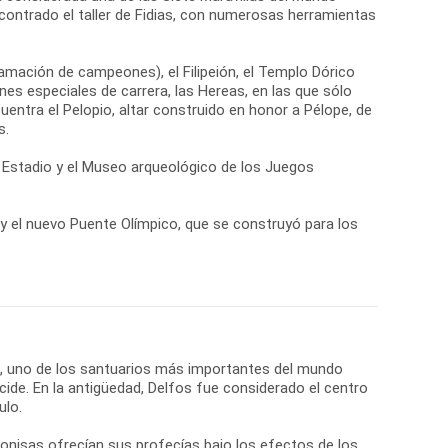
contrado el taller de Fidias, con numerosas herramientas
lamación de campeones), el Filipeión, el Templo Dórico
es especiales de carrera, las Hereas, en las que sólo
cuentra el Pelopio, altar construido en honor a Pélope, de
s.
el Estadio y el Museo arqueológico de los Juegos
a y el nuevo Puente Olímpico, que se construyó para los
os, uno de los santuarios más importantes del mundo
cide. En la antigüedad, Delfos fue considerado el centro
ulo.
onisas ofrecían sus profecías bajo los efectos de los