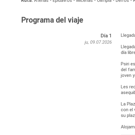
Ruta:
Atenas - Epidavros - Micenas - Olimpia - Delfos -
Programa del viaje
Llegad
Día 1
ju, 09.07.2026
Llegada
día lib
Psiri e
del fa
joven 
Les re
asequib
La Plaz
con el 
su pla
Alojami