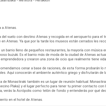
 Kalambaka - Meteora - Heraklion
a a Atenas.
 del vuelo con destino Atenas y recogida en el aeropuerto para el tra
re en Atenas. Ya que por la tarde los museos están cerrados les re
s un barrio lleno de pequeños restaurantes, la mayoría con música e
moso buzuki. Es el barrio más de moda de la ciudad de Atenas actual
y emprendedora y crearon una zona de ocio que realmente tiene vida 
comendamos cenar a base de raciones, de esta forma probarán lo m
les. Aquí conocerán el ambiente auténtico griego y disfrutarán de l
a de Monastiraki también es un lugar de reunión habitual. Monastir
vecino Plaka) y el lugar perfecto para tener tu primer contacto con
za, verás la Acrópolis como telón de fondo y entenderás por qué de
ento en el hotel de Atenas.