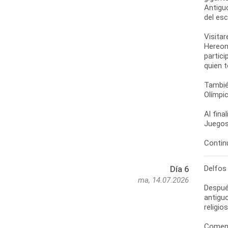
Antigu
del esc
Visitar
Hereon
partici
quien 
También
Olímpic
Al fina
Juegos
Continu
Delfos
Día 6
ma, 14.07.2026
Despué
antiguo
religio
Comenz