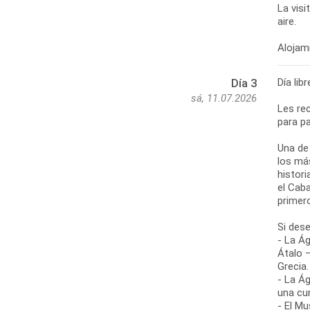
La visi
aire.
Día lib
Día 3
sá, 11.07.2026
Les re
para pa
Una de
los más
histor
el Cab
primer
Si des
- La Ág
Átalo 
Grecia.
- La Ág
una cu
- El Mu