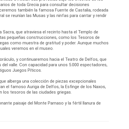
arios de toda Grecia para consultar decisiones
oceremos también la famosa Fuente de Castalia, rodeada
al se reunían las Musas y las ninfas para cantar y rendir
ía Sacra, que atraviesa el recinto hasta el Templo de
Estas pequeñas construcciones, como los Tesoros de
griegas como muestra de gratitud y poder. Aunque muchos
 cuales veremos en el museo.
 oráculo, y continuaremos hacia el Teatro de Delfos, que
s del valle. Con capacidad para unos 5.000 espectadores,
tiguos Juegos Píticos.
 que alberga una colección de piezas excepcionales
n el famoso Auriga de Delfos, la Esfinge de los Naxos,
 los tesoros de las ciudades griegas.
nante paisaje del Monte Parnaso y la fértil llanura de