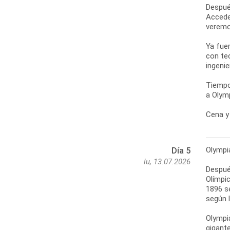
Despué
Accede
veremo
Ya fue
con te
ingenie
Tiempo
a Olymp
Cena y 
Olympi
Día 5
lu, 13.07.2026
Después
Olímpic
1896 s
según l
Olympi
gigante