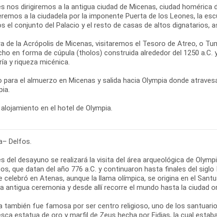
s nos dirigiremos a la antigua ciudad de Micenas, ciudad homérica
remos a la ciudadela por la imponente Puerta de los Leones, la esc
s el conjunto del Palacio y el resto de casas de altos dignatarios,
ra de la Acrópolis de Micenas, visitaremos el Tesoro de Atreo, o
cho en forma de cúpula (tholos) construida alrededor del 1250 a.C.
ría y riqueza micénica.
 para el almuerzo en Micenas y salida hacia Olympia donde atraves
ia.
alojamiento en el hotel de Olympia.
a– Delfos.
 del desayuno se realizará la visita del área arqueológica de Olymp
os, que datan del año 776 a.C. y continuaron hasta finales del siglo
e celebró en Atenas, aunque la llama olímpica, se origina en el San
a antigua ceremonia y desde allí recorre el mundo hasta la ciudad o
a también fue famosa por ser centro religioso, uno de los santuari
sca estatua de oro y marfil de Zeus hecha por Fidias, la cual estab