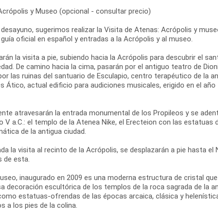
Acrópolis y Museo (opcional - consultar precio)
 desayuno, sugerimos realizar la Visita de Atenas: Acrópolis y museo
 guía oficial en español y entradas a la Acrópolis y al museo.
án la visita a pie, subiendo hacia la Acrópolis para descubrir el san
dad. De camino hacia la cima, pasarán por el antiguo teatro de Dionis
r las ruinas del santuario de Esculapio, centro terapéutico de la 
 Ático, actual edificio para audiciones musicales, erigido en el añ
ente atravesarán la entrada monumental de los Propileos y se adent
lo V a.C.: el templo de la Atenea Nike, el Erecteion con las estatuas 
ática de la antigua ciudad.
ada la visita al recinto de la Acrópolis, se desplazarán a pie hasta 
s de esta.
useo, inaugurado en 2009 es una moderna estructura de cristal que c
a decoración escultórica de los templos de la roca sagrada de la ant
como estatuas-ofrendas de las épocas arcaica, clásica y helenística
s a los pies de la colina.