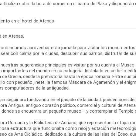
ta finaliza sobre la hora de comer en el barrio de Plaka y dispondrán 
re en Atenas.
comendamos aprovechar esta jornada para visitar los monumentos
sear con calma por la ciudad, descubrir sus barrios, disfrutar de su
 nuestras sugerencias principales es visitar por su cuenta el Muse
 importantes del mundo en su categoría. Instalado en un bello edifi
ia de Grecia, desde la prehistoria hasta la época romana. Entre sus
allo con pequeño jinete, la famosa Máscara de Agamenón y el enigm
os computadores de la antigüedad.
ean seguir profundizando en el pasado de la ciudad, pueden conside
ora Antigua, antiguo corazón político, comercial y cultural de Atena
—donde se encuentra un pequeño museo— y contemplar el Templo d
ora Romana y la Biblioteca de Adriano, que representan la etapa roma
riosa estructura que funcionaba como reloj y estación meteorológic
seo de Arte Cicládico, dedicado a la cultura de las islas del Egeo, q