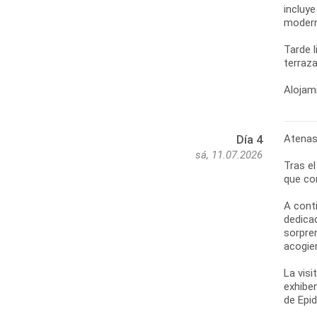
incluy
moderno
Tarde 
terraza
Alojami
Atenas
Día 4
sá, 11.07.2026
Tras e
que co
A cont
dedica
sorpren
acogie
La visi
exhibe
de Epi