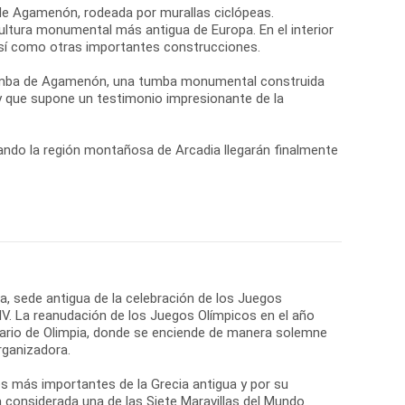
 de Agamenón, rodeada por murallas ciclópeas.
ultura monumental más antigua de Europa. En el interior
 así como otras importantes construcciones.
 Tumba de Agamenón, una tumba monumental construida
 y que supone un testimonio impresionante de la
ando la región montañosa de Arcadia llegarán finalmente
ia, sede antigua de la celebración de los Juegos
 IV. La reanudación de los Juegos Olímpicos en el año
tuario de Olimpia, donde se enciende de manera solemne
rganizadora.
os más importantes de la Grecia antigua y por su
a considerada una de las Siete Maravillas del Mundo