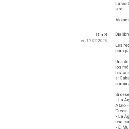
La visi
aire.
Día lib
Día 3
vi, 10.07.2026
Les re
para pa
Una de
los más
histor
el Cab
primer
Si des
- La Ág
Átalo 
Grecia.
- La Ág
una cu
- El Mu