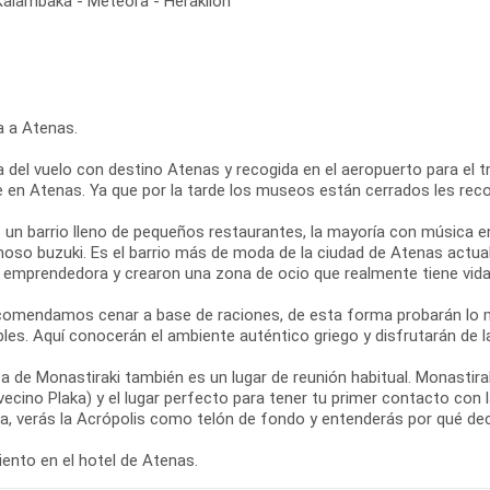
 Kalambaka - Meteora - Heraklion
a a Atenas.
 del vuelo con destino Atenas y recogida en el aeropuerto para el tra
re en Atenas. Ya que por la tarde los museos están cerrados les re
s un barrio lleno de pequeños restaurantes, la mayoría con música e
moso buzuki. Es el barrio más de moda de la ciudad de Atenas actual
y emprendedora y crearon una zona de ocio que realmente tiene vida 
comendamos cenar a base de raciones, de esta forma probarán lo m
les. Aquí conocerán el ambiente auténtico griego y disfrutarán de l
a de Monastiraki también es un lugar de reunión habitual. Monastir
vecino Plaka) y el lugar perfecto para tener tu primer contacto con
za, verás la Acrópolis como telón de fondo y entenderás por qué de
ento en el hotel de Atenas.