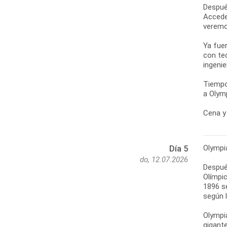
Despué
Accede
veremo
Ya fue
con te
ingenie
Tiempo
a Olymp
Cena y 
Olympi
Día 5
do, 12.07.2026
Después
Olímpic
1896 s
según l
Olympi
gigante