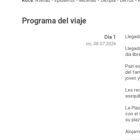
Ruta:
Atenas - Epidavros - Micenas - Olimpia - Delfos -
Programa del viaje
Llegad
Día 1
mi, 08.07.2026
Llegada
día lib
Psiri e
del fa
joven 
Les re
asequib
La Plaz
con el 
su pla
Alojami