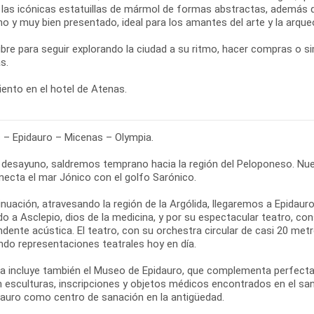
e las icónicas estatuillas de mármol de formas abstractas, además d
 y muy bien presentado, ideal para los amantes del arte y la arqueo
libre para seguir explorando la ciudad a su ritmo, hacer compras o 
s.
ento en el hotel de Atenas.
 – Epidauro – Micenas – Olympia.
l desayuno, saldremos temprano hacia la región del Peloponeso. Nue
necta el mar Jónico con el golfo Sarónico.
inuación, atravesando la región de la Argólida, llegaremos a Epidau
do a Asclepio, dios de la medicina, y por su espectacular teatro, c
dente acústica. El teatro, con su orchestra circular de casi 20 me
ndo representaciones teatrales hoy en día.
ta incluye también el Museo de Epidauro, que complementa perfectame
n esculturas, inscripciones y objetos médicos encontrados en el sa
dauro como centro de sanación en la antigüedad.