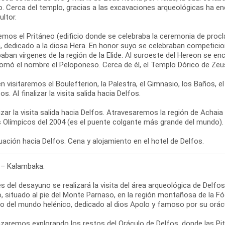
o. Cerca del templo, gracias a las excavaciones arqueológicas ha en
ultor.
emos el Pritáneo (edificio donde se celebraba la ceremonia de proc
, dedicado a la diosa Hera. En honor suyo se celebraban competicion
paban vírgenes de la región de la Elide. Al suroeste del Hereon se en
tomó el nombre el Peloponeso. Cerca de él, el Templo Dórico de Zeu
 visitaremos el Boulefterion, la Palestra, el Gimnasio, los Baños, 
os. Al finalizar la visita salida hacia Delfos.
lizar la visita salida hacia Delfos. Atravesaremos la región de Achai
 Olímpicos del 2004 (es el puente colgante más grande del mundo).
ación hacia Delfos. Cena y alojamiento en el hotel de Delfos.
 – Kalambaka.
s del desayuno se realizará la visita del área arqueológica de Delf
, situado al pie del Monte Parnaso, en la región montañosa de la Fó
so del mundo helénico, dedicado al dios Apolo y famoso por su orác
aremos explorando los restos del Oráculo de Delfos, donde las Pit