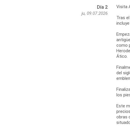
Visita 
Día 2
ju, 09.07.2026
Tras el
incluye
Empezar
antigüe
como po
Herodes
Ático.
Finalm
del sig
emblem
Finaliz
los pie
Este m
precios
obras 
situado