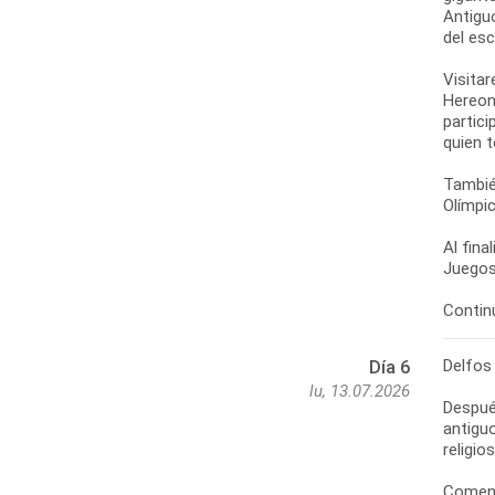
Antigu
del esc
Visitar
Hereon
partici
quien 
También
Olímpic
Al fina
Juegos
Continu
Delfos
Día 6
lu, 13.07.2026
Despué
antiguo
religio
Comenz