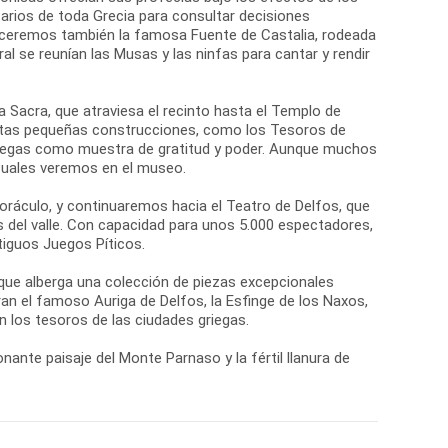
arios de toda Grecia para consultar decisiones
oceremos también la famosa Fuente de Castalia, rodeada
al se reunían las Musas y las ninfas para cantar y rendir
ía Sacra, que atraviesa el recinto hasta el Templo de
Estas pequeñas construcciones, como los Tesoros de
griegas como muestra de gratitud y poder. Aunque muchos
 cuales veremos en el museo.
 oráculo, y continuaremos hacia el Teatro de Delfos, que
s del valle. Con capacidad para unos 5.000 espectadores,
tiguos Juegos Píticos.
 que alberga una colección de piezas excepcionales
n el famoso Auriga de Delfos, la Esfinge de los Naxos,
 los tesoros de las ciudades griegas.
nante paisaje del Monte Parnaso y la fértil llanura de