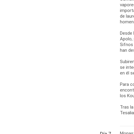
vapore
import
de laur
homena
Desde l
Apolo,
Sifnos
han de
Subirem
se int
en él 
Para c
encont
los Ko
Tras la
Tesalia
Monast
Día 7