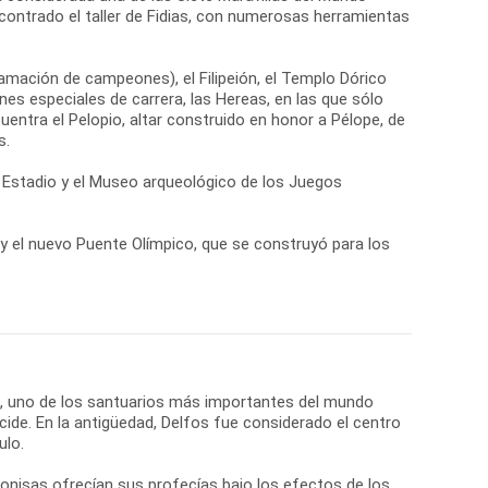
contrado el taller de Fidias, con numerosas herramientas
lamación de campeones), el Filipeión, el Templo Dórico
es especiales de carrera, las Hereas, en las que sólo
cuentra el Pelopio, altar construido en honor a Pélope, de
s.
el Estadio y el Museo arqueológico de los Juegos
a y el nuevo Puente Olímpico, que se construyó para los
os, uno de los santuarios más importantes del mundo
cide. En la antigüedad, Delfos fue considerado el centro
ulo.
onisas ofrecían sus profecías bajo los efectos de los