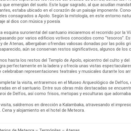
s que emergían del suelo. Este lugar sagrado, al que acudían mandat
antes, estaba ubicado en el corazón de un paisaje imponente. Con
eles consagrados a Apolo. Según la mitología, en este entorno natur
je al dios con música y poesía.
a esquina suroriental del santuario iniciaremos el recorrido por la V
 pasando por varios edificios votivos conocidos como “tesoros”. 
 y de Atenas, albergaban ofrendas valiosas donadas por las polis 
saparecido, aún se conservan restos significativos, algunos de los
os hasta los restos del Templo de Apolo, epicentro del culto y del
egra perfectamente en la ladera y ofrecía unas vistas espectaculare
se celebraban representaciones teatrales y musicales durante los an
ompletar la visita, entraremos en el Museo Arqueológico de Delfos,
radas en el santuario. Entre sus obras más destacadas se encuentra
uroi de Delfos, así como frisos, metopas y esculturas que adornaban
 visita, saldremos en dirección a Kalambaka, atravesando el impresio
. Cena y alojamiento en el hotel de Meteora.
erios de Meteora – Termópilas – Atenas.