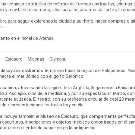
e las icónicas estatuillas de mármol de formas abstractas, además d
 y muy bien presentado, ideal para los amantes del arte y la arqueo
libre para seguir explorando la ciudad a su ritmo, hacer compras o 
s.
ento en el hotel de Atenas.
 – Epidauro – Micenas – Olympia.
l desayuno, saldremos temprano hacia la región del Peloponeso. Nue
necta el mar Jónico con el golfo Sarónico.
inuación, atravesando la región de la Argólida, llegaremos a Epidau
do a Asclepio, dios de la medicina, y por su espectacular teatro, c
dente acústica. El teatro, con su orchestra circular de casi 20 me
ndo representaciones teatrales hoy en día.
ta incluye también el Museo de Epidauro, que complementa perfectame
n esculturas, inscripciones y objetos médicos encontrados en el sa
dauro como centro de sanación en la antigüedad.