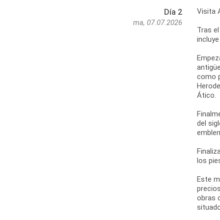
Visita 
Día 2
ma, 07.07.2026
Tras el
incluye
Empezar
antigüe
como po
Herodes
Ático.
Finalm
del sig
emblem
Finaliz
los pie
Este m
precios
obras 
situado