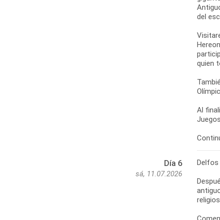
Antigu
del esc
Visitar
Hereon
partici
quien 
También
Olímpic
Al fina
Juegos
Continu
Delfos
Día 6
sá, 11.07.2026
Despué
antiguo
religio
Comenz