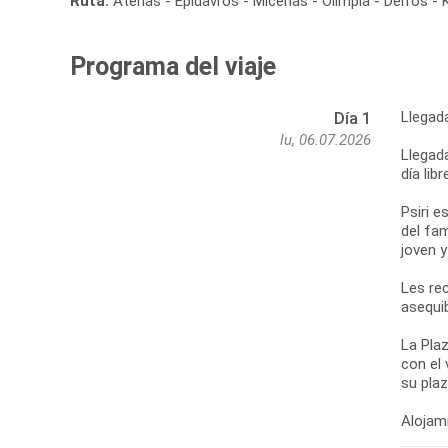
Ruta:
Atenas - Epidavros - Micenas - Olimpia - Delfos -
Programa del viaje
Llegad
Día 1
lu, 06.07.2026
Llegada
día lib
Psiri e
del fa
joven 
Les re
asequib
La Plaz
con el 
su pla
Alojami