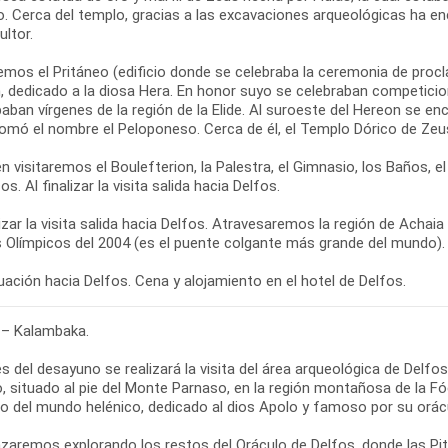
o. Cerca del templo, gracias a las excavaciones arqueológicas ha en
ultor.
emos el Pritáneo (edificio donde se celebraba la ceremonia de proc
, dedicado a la diosa Hera. En honor suyo se celebraban competicion
paban vírgenes de la región de la Elide. Al suroeste del Hereon se en
tomó el nombre el Peloponeso. Cerca de él, el Templo Dórico de Zeu
 visitaremos el Boulefterion, la Palestra, el Gimnasio, los Baños, 
os. Al finalizar la visita salida hacia Delfos.
lizar la visita salida hacia Delfos. Atravesaremos la región de Achai
 Olímpicos del 2004 (es el puente colgante más grande del mundo).
ación hacia Delfos. Cena y alojamiento en el hotel de Delfos.
 – Kalambaka.
s del desayuno se realizará la visita del área arqueológica de Delf
, situado al pie del Monte Parnaso, en la región montañosa de la Fó
so del mundo helénico, dedicado al dios Apolo y famoso por su orác
aremos explorando los restos del Oráculo de Delfos, donde las Pit