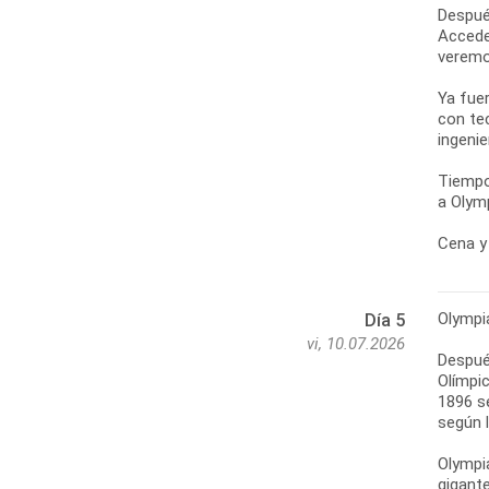
Despué
Accede
veremo
Ya fue
con te
ingenie
Tiempo
a Olymp
Cena y 
Olympi
Día 5
vi, 10.07.2026
Después
Olímpic
1896 s
según l
Olympi
gigante