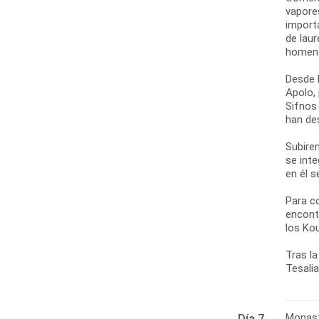
vapore
import
de laur
homena
Desde l
Apolo,
Sifnos
han de
Subirem
se int
en él 
Para c
encont
los Ko
Tras la
Tesalia
Monast
Día 7