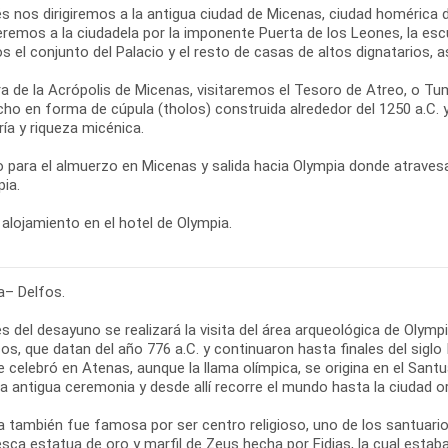
s nos dirigiremos a la antigua ciudad de Micenas, ciudad homérica
remos a la ciudadela por la imponente Puerta de los Leones, la esc
s el conjunto del Palacio y el resto de casas de altos dignatarios,
ra de la Acrópolis de Micenas, visitaremos el Tesoro de Atreo, o
cho en forma de cúpula (tholos) construida alrededor del 1250 a.C.
ría y riqueza micénica.
 para el almuerzo en Micenas y salida hacia Olympia donde atraves
ia.
alojamiento en el hotel de Olympia.
a– Delfos.
 del desayuno se realizará la visita del área arqueológica de Olymp
os, que datan del año 776 a.C. y continuaron hasta finales del siglo
e celebró en Atenas, aunque la llama olímpica, se origina en el San
a antigua ceremonia y desde allí recorre el mundo hasta la ciudad o
a también fue famosa por ser centro religioso, uno de los santuari
sca estatua de oro y marfil de Zeus hecha por Fidias, la cual estab