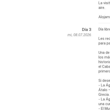
La visi
aire.
Día lib
Día 3
mi, 08.07.2026
Les re
para pa
Una de
los más
histor
el Cab
primer
Si des
- La Ág
Átalo 
Grecia.
- La Ág
una cu
- El Mu