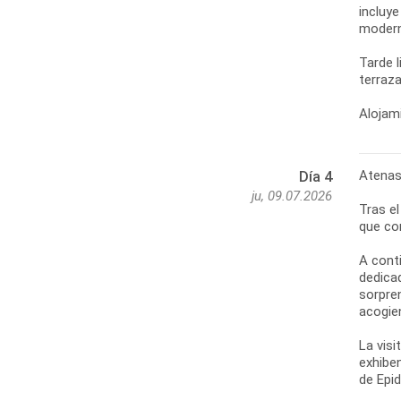
incluy
moderno
Tarde 
terraza
Alojami
Atenas
Día 4
ju, 09.07.2026
Tras e
que co
A cont
dedica
sorpren
acogie
La visi
exhibe
de Epi