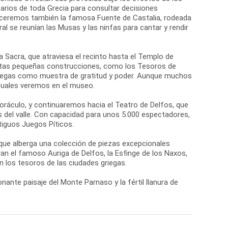
arios de toda Grecia para consultar decisiones
oceremos también la famosa Fuente de Castalia, rodeada
al se reunían las Musas y las ninfas para cantar y rendir
ía Sacra, que atraviesa el recinto hasta el Templo de
Estas pequeñas construcciones, como los Tesoros de
griegas como muestra de gratitud y poder. Aunque muchos
 cuales veremos en el museo.
 oráculo, y continuaremos hacia el Teatro de Delfos, que
s del valle. Con capacidad para unos 5.000 espectadores,
tiguos Juegos Píticos.
 que alberga una colección de piezas excepcionales
n el famoso Auriga de Delfos, la Esfinge de los Naxos,
 los tesoros de las ciudades griegas.
nante paisaje del Monte Parnaso y la fértil llanura de