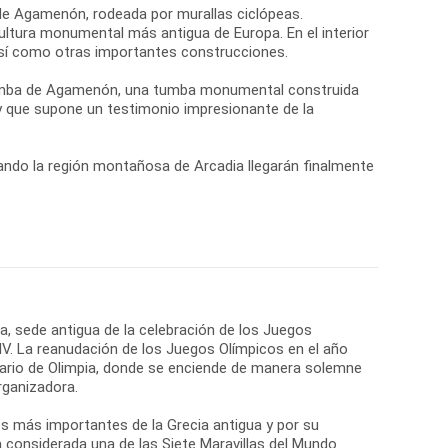
 de Agamenón, rodeada por murallas ciclópeas.
ultura monumental más antigua de Europa. En el interior
 así como otras importantes construcciones.
 Tumba de Agamenón, una tumba monumental construida
 y que supone un testimonio impresionante de la
ando la región montañosa de Arcadia llegarán finalmente
ia, sede antigua de la celebración de los Juegos
 IV. La reanudación de los Juegos Olímpicos en el año
tuario de Olimpia, donde se enciende de manera solemne
rganizadora.
os más importantes de la Grecia antigua y por su
a considerada una de las Siete Maravillas del Mundo