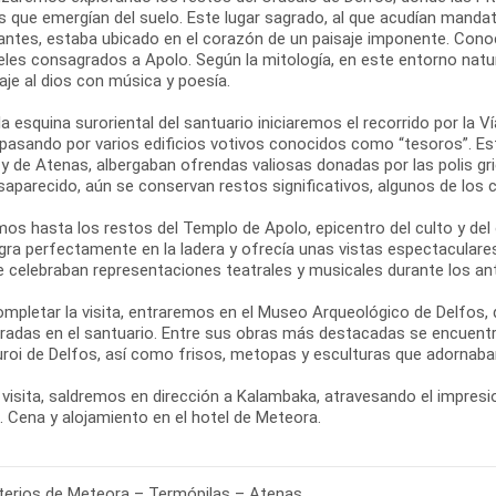
s que emergían del suelo. Este lugar sagrado, al que acudían mandat
antes, estaba ubicado en el corazón de un paisaje imponente. Con
eles consagrados a Apolo. Según la mitología, en este entorno natur
je al dios con música y poesía.
a esquina suroriental del santuario iniciaremos el recorrido por la V
 pasando por varios edificios votivos conocidos como “tesoros”. 
 y de Atenas, albergaban ofrendas valiosas donadas por las polis 
saparecido, aún se conservan restos significativos, algunos de los
os hasta los restos del Templo de Apolo, epicentro del culto y del
egra perfectamente en la ladera y ofrecía unas vistas espectaculare
se celebraban representaciones teatrales y musicales durante los an
ompletar la visita, entraremos en el Museo Arqueológico de Delfos,
radas en el santuario. Entre sus obras más destacadas se encuentra
uroi de Delfos, así como frisos, metopas y esculturas que adornaban
 visita, saldremos en dirección a Kalambaka, atravesando el impresio
. Cena y alojamiento en el hotel de Meteora.
erios de Meteora – Termópilas – Atenas.