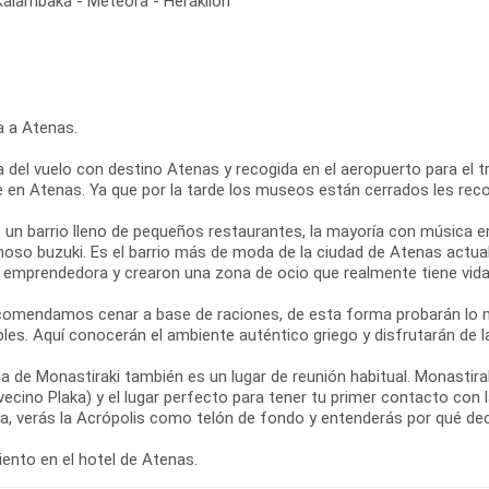
 Kalambaka - Meteora - Heraklion
a a Atenas.
 del vuelo con destino Atenas y recogida en el aeropuerto para el tra
re en Atenas. Ya que por la tarde los museos están cerrados les re
s un barrio lleno de pequeños restaurantes, la mayoría con música e
moso buzuki. Es el barrio más de moda de la ciudad de Atenas actual
y emprendedora y crearon una zona de ocio que realmente tiene vida 
comendamos cenar a base de raciones, de esta forma probarán lo m
les. Aquí conocerán el ambiente auténtico griego y disfrutarán de l
a de Monastiraki también es un lugar de reunión habitual. Monastir
vecino Plaka) y el lugar perfecto para tener tu primer contacto con
za, verás la Acrópolis como telón de fondo y entenderás por qué de
ento en el hotel de Atenas.