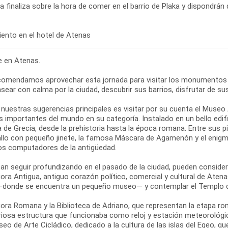
ta finaliza sobre la hora de comer en el barrio de Plaka y dispondrán 
re en Atenas.
comendamos aprovechar esta jornada para visitar los monumentos
sear con calma por la ciudad, descubrir sus barrios, disfrutar de su
 nuestras sugerencias principales es visitar por su cuenta el Muse
 importantes del mundo en su categoría. Instalado en un bello edifi
ia de Grecia, desde la prehistoria hasta la época romana. Entre sus
allo con pequeño jinete, la famosa Máscara de Agamenón y el enigm
os computadores de la antigüedad.
ean seguir profundizando en el pasado de la ciudad, pueden conside
ora Antigua, antiguo corazón político, comercial y cultural de Atena
—donde se encuentra un pequeño museo— y contemplar el Templo d
ora Romana y la Biblioteca de Adriano, que representan la etapa roma
riosa estructura que funcionaba como reloj y estación meteorológic
seo de Arte Cicládico, dedicado a la cultura de las islas del Egeo, q