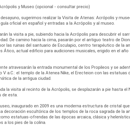
Acrópolis y Museo (opcional - consultar precio)
 desayuno, sugerimos realizar la Visita de Atenas: Acrópolis y museo
 guía oficial en español y entradas a la Acrópolis y al museo.
án la visita a pie, subiendo hacia la Acrópolis para descubrir el san
dad. De camino hacia la cima, pasarán por el antiguo teatro de Dionis
r las ruinas del santuario de Esculapio, centro terapéutico de la 
 Ático, actual edificio para audiciones musicales, erigido en el añ
ente atravesarán la entrada monumental de los Propileos y se adent
lo V a.C.: el templo de la Atenea Nike, el Erecteion con las estatuas 
ática de la antigua ciudad.
ada la visita al recinto de la Acrópolis, se desplazarán a pie hasta 
s de esta.
useo, inaugurado en 2009 es una moderna estructura de cristal que c
a decoración escultórica de los templos de la roca sagrada de la ant
como estatuas-ofrendas de las épocas arcaica, clásica y helenística
s a los pies de la colina.