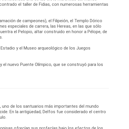
contrado el taller de Fidias, con numerosas herramientas
lamación de campeones), el Filipeión, el Templo Dórico
es especiales de carrera, las Hereas, en las que sólo
cuentra el Pelopio, altar construido en honor a Pélope, de
s.
el Estadio y el Museo arqueológico de los Juegos
a y el nuevo Puente Olímpico, que se construyó para los
os, uno de los santuarios más importantes del mundo
cide. En la antigüedad, Delfos fue considerado el centro
ulo.
onisas ofrecían sus profecías bajo los efectos de los