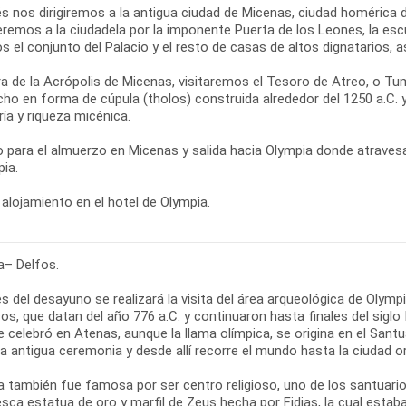
s nos dirigiremos a la antigua ciudad de Micenas, ciudad homérica
remos a la ciudadela por la imponente Puerta de los Leones, la esc
s el conjunto del Palacio y el resto de casas de altos dignatarios,
ra de la Acrópolis de Micenas, visitaremos el Tesoro de Atreo, o
cho en forma de cúpula (tholos) construida alrededor del 1250 a.C.
ría y riqueza micénica.
 para el almuerzo en Micenas y salida hacia Olympia donde atraves
ia.
alojamiento en el hotel de Olympia.
a– Delfos.
 del desayuno se realizará la visita del área arqueológica de Olymp
os, que datan del año 776 a.C. y continuaron hasta finales del siglo
e celebró en Atenas, aunque la llama olímpica, se origina en el San
a antigua ceremonia y desde allí recorre el mundo hasta la ciudad o
a también fue famosa por ser centro religioso, uno de los santuari
sca estatua de oro y marfil de Zeus hecha por Fidias, la cual estab