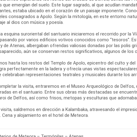
s que emergían del suelo. Este lugar sagrado, al que acudían mandat
antes, estaba ubicado en el corazón de un paisaje imponente. Con
eles consagrados a Apolo. Según la mitología, en este entorno natur
je al dios con música y poesía.
a esquina suroriental del santuario iniciaremos el recorrido por la V
 pasando por varios edificios votivos conocidos como “tesoros”. 
 y de Atenas, albergaban ofrendas valiosas donadas por las polis 
saparecido, aún se conservan restos significativos, algunos de los
os hasta los restos del Templo de Apolo, epicentro del culto y del
egra perfectamente en la ladera y ofrecía unas vistas espectaculare
se celebraban representaciones teatrales y musicales durante los an
ompletar la visita, entraremos en el Museo Arqueológico de Delfos,
radas en el santuario. Entre sus obras más destacadas se encuentra
uroi de Delfos, así como frisos, metopas y esculturas que adornaban
 visita, saldremos en dirección a Kalambaka, atravesando el impresio
. Cena y alojamiento en el hotel de Meteora.
erios de Meteora – Termópilas – Atenas.