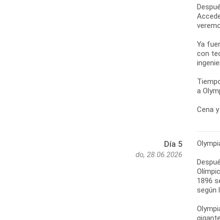
Despué
Accede
veremo
Ya fue
con te
ingenie
Tiempo
a Olymp
Cena y 
Olympi
Día 5
do, 28.06.2026
Después
Olímpic
1896 s
según l
Olympi
gigante