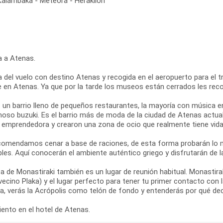
 Kalambaka - Meteora - Heraklion
a a Atenas.
 del vuelo con destino Atenas y recogida en el aeropuerto para el tra
re en Atenas. Ya que por la tarde los museos están cerrados les re
s un barrio lleno de pequeños restaurantes, la mayoría con música e
moso buzuki. Es el barrio más de moda de la ciudad de Atenas actual
y emprendedora y crearon una zona de ocio que realmente tiene vida 
comendamos cenar a base de raciones, de esta forma probarán lo m
les. Aquí conocerán el ambiente auténtico griego y disfrutarán de l
a de Monastiraki también es un lugar de reunión habitual. Monastir
vecino Plaka) y el lugar perfecto para tener tu primer contacto con
za, verás la Acrópolis como telón de fondo y entenderás por qué de
ento en el hotel de Atenas.