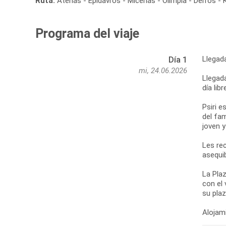
Ruta:
Atenas - Epidavros - Micenas - Olimpia - Delfos -
Programa del viaje
Llegad
Día 1
mi, 24.06.2026
Llegada
día lib
Psiri e
del fa
joven 
Les re
asequib
La Plaz
con el 
su pla
Alojami