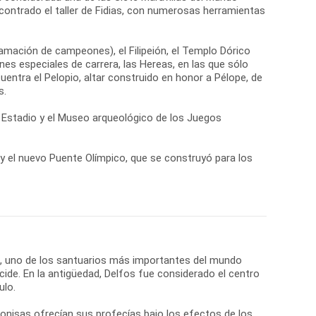
contrado el taller de Fidias, con numerosas herramientas
lamación de campeones), el Filipeión, el Templo Dórico
es especiales de carrera, las Hereas, en las que sólo
cuentra el Pelopio, altar construido en honor a Pélope, de
s.
el Estadio y el Museo arqueológico de los Juegos
a y el nuevo Puente Olímpico, que se construyó para los
os, uno de los santuarios más importantes del mundo
cide. En la antigüedad, Delfos fue considerado el centro
ulo.
onisas ofrecían sus profecías bajo los efectos de los