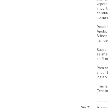
vapore
import
de laur
homena
Desde l
Apolo,
Sifnos
han de
Subirem
se int
en él 
Para c
encont
los Ko
Tras la
Tesalia
Monast
Día 7