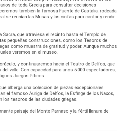
arios de toda Grecia para consultar decisiones
oceremos también la famosa Fuente de Castalia, rodeada
al se reunían las Musas y las ninfas para cantar y rendir
ía Sacra, que atraviesa el recinto hasta el Templo de
Estas pequeñas construcciones, como los Tesoros de
griegas como muestra de gratitud y poder. Aunque muchos
 cuales veremos en el museo.
 oráculo, y continuaremos hacia el Teatro de Delfos, que
s del valle. Con capacidad para unos 5.000 espectadores,
tiguos Juegos Píticos.
 que alberga una colección de piezas excepcionales
n el famoso Auriga de Delfos, la Esfinge de los Naxos,
 los tesoros de las ciudades griegas.
nante paisaje del Monte Parnaso y la fértil llanura de