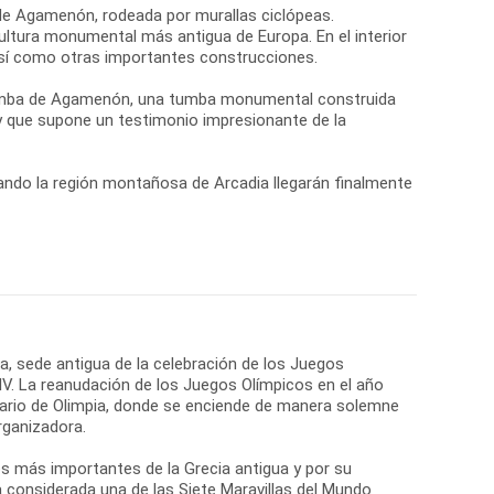
 de Agamenón, rodeada por murallas ciclópeas.
ultura monumental más antigua de Europa. En el interior
 así como otras importantes construcciones.
 Tumba de Agamenón, una tumba monumental construida
 y que supone un testimonio impresionante de la
ando la región montañosa de Arcadia llegarán finalmente
ia, sede antigua de la celebración de los Juegos
 IV. La reanudación de los Juegos Olímpicos en el año
tuario de Olimpia, donde se enciende de manera solemne
rganizadora.
os más importantes de la Grecia antigua y por su
a considerada una de las Siete Maravillas del Mundo