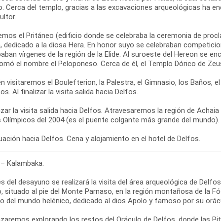
o. Cerca del templo, gracias a las excavaciones arqueológicas ha en
ultor.
emos el Pritáneo (edificio donde se celebraba la ceremonia de proc
, dedicado a la diosa Hera. En honor suyo se celebraban competicion
paban vírgenes de la región de la Elide. Al suroeste del Hereon se en
tomó el nombre el Peloponeso. Cerca de él, el Templo Dórico de Zeu
 visitaremos el Boulefterion, la Palestra, el Gimnasio, los Baños, 
os. Al finalizar la visita salida hacia Delfos.
lizar la visita salida hacia Delfos. Atravesaremos la región de Achai
 Olímpicos del 2004 (es el puente colgante más grande del mundo).
ación hacia Delfos. Cena y alojamiento en el hotel de Delfos.
 – Kalambaka.
s del desayuno se realizará la visita del área arqueológica de Delf
, situado al pie del Monte Parnaso, en la región montañosa de la Fó
so del mundo helénico, dedicado al dios Apolo y famoso por su orác
aremos explorando los restos del Oráculo de Delfos, donde las Pit