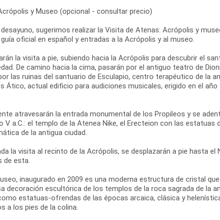
Acrópolis y Museo (opcional - consultar precio)
 desayuno, sugerimos realizar la Visita de Atenas: Acrópolis y museo
 guía oficial en español y entradas a la Acrópolis y al museo.
án la visita a pie, subiendo hacia la Acrópolis para descubrir el san
dad. De camino hacia la cima, pasarán por el antiguo teatro de Dionis
r las ruinas del santuario de Esculapio, centro terapéutico de la 
 Ático, actual edificio para audiciones musicales, erigido en el añ
ente atravesarán la entrada monumental de los Propileos y se adent
lo V a.C.: el templo de la Atenea Nike, el Erecteion con las estatuas 
ática de la antigua ciudad.
ada la visita al recinto de la Acrópolis, se desplazarán a pie hasta 
s de esta.
useo, inaugurado en 2009 es una moderna estructura de cristal que c
a decoración escultórica de los templos de la roca sagrada de la ant
como estatuas-ofrendas de las épocas arcaica, clásica y helenística
s a los pies de la colina.