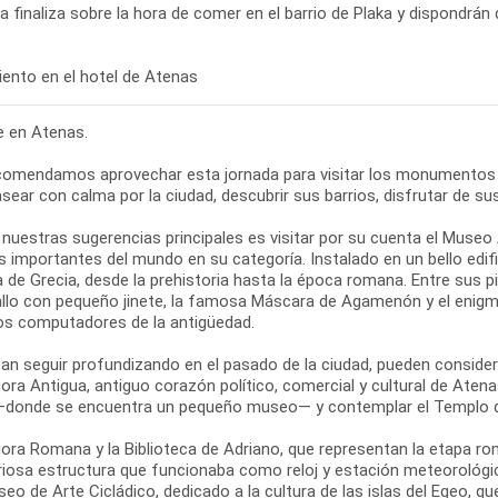
ta finaliza sobre la hora de comer en el barrio de Plaka y dispondrán 
re en Atenas.
comendamos aprovechar esta jornada para visitar los monumentos
sear con calma por la ciudad, descubrir sus barrios, disfrutar de su
 nuestras sugerencias principales es visitar por su cuenta el Muse
 importantes del mundo en su categoría. Instalado en un bello edifi
ia de Grecia, desde la prehistoria hasta la época romana. Entre sus
allo con pequeño jinete, la famosa Máscara de Agamenón y el enigm
os computadores de la antigüedad.
ean seguir profundizando en el pasado de la ciudad, pueden conside
ora Antigua, antiguo corazón político, comercial y cultural de Atena
—donde se encuentra un pequeño museo— y contemplar el Templo d
ora Romana y la Biblioteca de Adriano, que representan la etapa roma
riosa estructura que funcionaba como reloj y estación meteorológic
seo de Arte Cicládico, dedicado a la cultura de las islas del Egeo, q