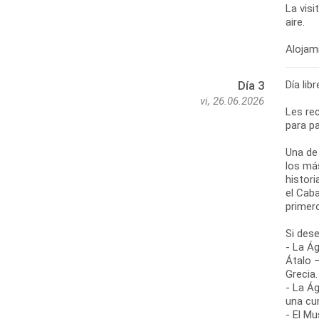
La visi
aire.
Día lib
Día 3
vi, 26.06.2026
Les re
para pa
Una de
los más
histor
el Cab
primer
Si des
- La Ág
Átalo 
Grecia.
- La Ág
una cu
- El Mu