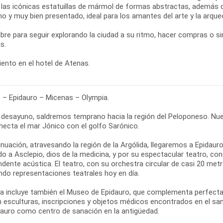
e las icónicas estatuillas de mármol de formas abstractas, además d
 y muy bien presentado, ideal para los amantes del arte y la arqueo
libre para seguir explorando la ciudad a su ritmo, hacer compras o 
s.
ento en el hotel de Atenas.
 – Epidauro – Micenas – Olympia.
l desayuno, saldremos temprano hacia la región del Peloponeso. Nue
necta el mar Jónico con el golfo Sarónico.
inuación, atravesando la región de la Argólida, llegaremos a Epidau
do a Asclepio, dios de la medicina, y por su espectacular teatro, c
dente acústica. El teatro, con su orchestra circular de casi 20 me
ndo representaciones teatrales hoy en día.
ta incluye también el Museo de Epidauro, que complementa perfectame
n esculturas, inscripciones y objetos médicos encontrados en el sa
dauro como centro de sanación en la antigüedad.