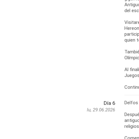
Antigu
del esc
Visitar
Hereon
partici
quien 
También
Olímpic
Al fina
Juegos
Continu
Delfos
Día 6
lu, 29.06.2026
Despué
antiguo
religio
Comenz