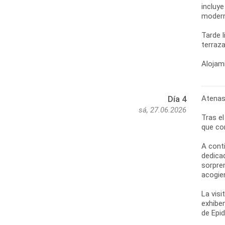
incluy
moderno
Tarde 
terraza
Alojami
Atenas
Día 4
sá, 27.06.2026
Tras e
que co
A cont
dedica
sorpren
acogie
La visi
exhibe
de Epi