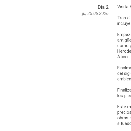
Visita 
Día 2
ju, 25.06.2026
Tras el
incluye
Empezar
antigüe
como po
Herodes
Ático.
Finalm
del sig
emblem
Finaliz
los pie
Este m
precios
obras 
situado