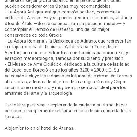
Si desean seguir profundizando en el pasado de la ciudad,
pueden considerar otras visitas muy recomendables:
- La Ágora Antigua, antiguo corazón político, comercial y
cultural de Atenas. Hoy se pueden recorrer sus ruinas, visitar la
Stoa de Átalo —donde se encuentra un pequeño museo— y
contemplar el Templo de Hefesto, uno de los mejor
conservados de toda Grecia.
- La Ágora Romana y la Biblioteca de Adriano, que representan
la etapa romana de la ciudad. Allí destaca la Torre de los
Vientos, una curiosa estructura que funcionaba como reloj y
estación meteorológica, famosa por su diseño y precisión.
- El Museo de Arte Cicládico, dedicado a la cultura de las islas
del Egeo, que floreció entre los años 3200 y 2000 a.C. Su
colección incluye las icónicas estatuillas de mármol de formas
abstractas, además de objetos de la antigua Grecia y Chipre.
Es un museo moderno y muy bien presentado, ideal para los
amantes del arte y la arqueología.
Tarde libre para seguir explorando la ciudad a su ritmo, hacer
compras o simplemente relajarse en una de sus encantadoras
terrazas.
Alojamiento en el hotel de Atenas.