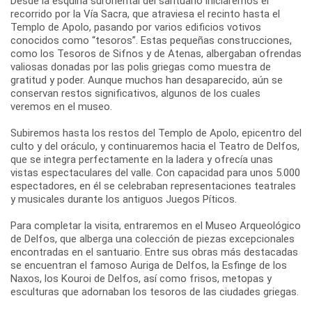
Desde la esquina suroriental del santuario iniciaremos el
recorrido por la Vía Sacra, que atraviesa el recinto hasta el
Templo de Apolo, pasando por varios edificios votivos
conocidos como “tesoros”. Estas pequeñas construcciones,
como los Tesoros de Sifnos y de Atenas, albergaban ofrendas
valiosas donadas por las polis griegas como muestra de
gratitud y poder. Aunque muchos han desaparecido, aún se
conservan restos significativos, algunos de los cuales
veremos en el museo.
Subiremos hasta los restos del Templo de Apolo, epicentro del
culto y del oráculo, y continuaremos hacia el Teatro de Delfos,
que se integra perfectamente en la ladera y ofrecía unas
vistas espectaculares del valle. Con capacidad para unos 5.000
espectadores, en él se celebraban representaciones teatrales
y musicales durante los antiguos Juegos Píticos.
Para completar la visita, entraremos en el Museo Arqueológico
de Delfos, que alberga una colección de piezas excepcionales
encontradas en el santuario. Entre sus obras más destacadas
se encuentran el famoso Auriga de Delfos, la Esfinge de los
Naxos, los Kouroi de Delfos, así como frisos, metopas y
esculturas que adornaban los tesoros de las ciudades griegas.