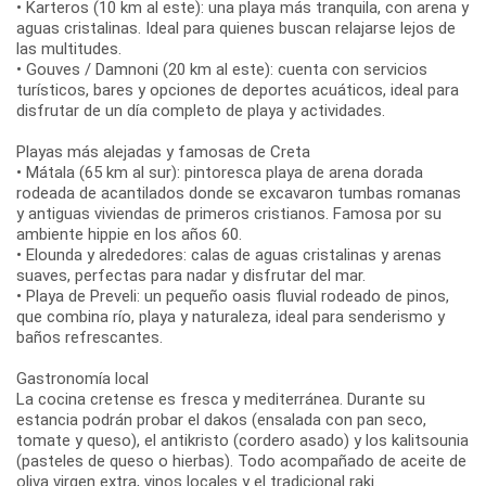
• Karteros (10 km al este): una playa más tranquila, con arena y
aguas cristalinas. Ideal para quienes buscan relajarse lejos de
las multitudes.
• Gouves / Damnoni (20 km al este): cuenta con servicios
turísticos, bares y opciones de deportes acuáticos, ideal para
disfrutar de un día completo de playa y actividades.
Playas más alejadas y famosas de Creta
• Mátala (65 km al sur): pintoresca playa de arena dorada
rodeada de acantilados donde se excavaron tumbas romanas
y antiguas viviendas de primeros cristianos. Famosa por su
ambiente hippie en los años 60.
• Elounda y alrededores: calas de aguas cristalinas y arenas
suaves, perfectas para nadar y disfrutar del mar.
• Playa de Preveli: un pequeño oasis fluvial rodeado de pinos,
que combina río, playa y naturaleza, ideal para senderismo y
baños refrescantes.
Gastronomía local
La cocina cretense es fresca y mediterránea. Durante su
estancia podrán probar el dakos (ensalada con pan seco,
tomate y queso), el antikristo (cordero asado) y los kalitsounia
(pasteles de queso o hierbas). Todo acompañado de aceite de
oliva virgen extra, vinos locales y el tradicional raki.