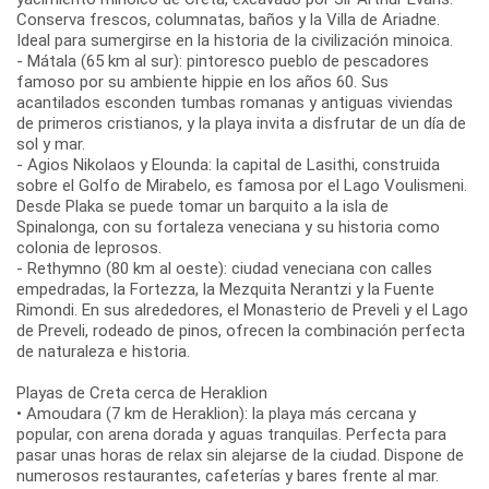
Conserva frescos, columnatas, baños y la Villa de Ariadne.
Ideal para sumergirse en la historia de la civilización minoica.
- Mátala (65 km al sur): pintoresco pueblo de pescadores
famoso por su ambiente hippie en los años 60. Sus
acantilados esconden tumbas romanas y antiguas viviendas
de primeros cristianos, y la playa invita a disfrutar de un día de
sol y mar.
- Agios Nikolaos y Elounda: la capital de Lasithi, construida
sobre el Golfo de Mirabelo, es famosa por el Lago Voulismeni.
Desde Plaka se puede tomar un barquito a la isla de
Spinalonga, con su fortaleza veneciana y su historia como
colonia de leprosos.
- Rethymno (80 km al oeste): ciudad veneciana con calles
empedradas, la Fortezza, la Mezquita Nerantzi y la Fuente
Rimondi. En sus alrededores, el Monasterio de Preveli y el Lago
de Preveli, rodeado de pinos, ofrecen la combinación perfecta
de naturaleza e historia.
Playas de Creta cerca de Heraklion
• Amoudara (7 km de Heraklion): la playa más cercana y
popular, con arena dorada y aguas tranquilas. Perfecta para
pasar unas horas de relax sin alejarse de la ciudad. Dispone de
numerosos restaurantes, cafeterías y bares frente al mar.