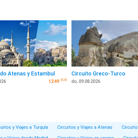
do Atenas y Estambul
Circuito Greco-Turco
EUR
026
1249
do, 09.08.2026
cuitos y Viajes a Turquía
Circuitos y Viajes a Atenas
Circuito
os y Viajes desde Madrid
Circuitos y Viajes en verano
Circuit