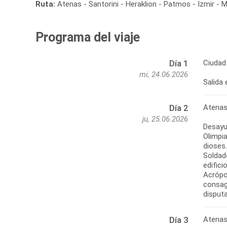
Ruta:
Atenas - Santorini - Heraklion - Patmos - Izmir - 
Programa del viaje
Ciudad
Día 1
mi, 24.06.2026
Atena
Día 2
ju, 25.06.2026
Desayun
Olimpi
dioses
Soldad
edifici
Acrópol
consag
Atenas
Día 3