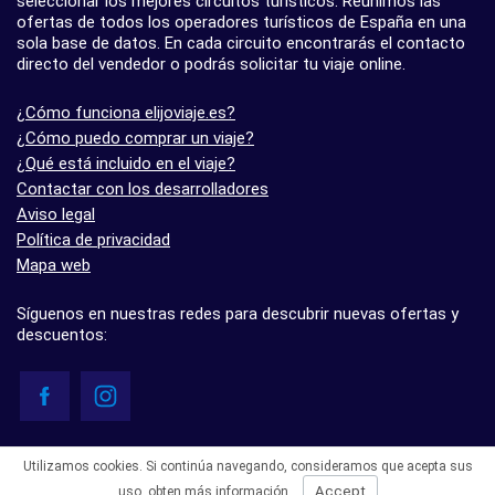
seleccionar los mejores circuitos turísticos. Reunimos las
ofertas de todos los operadores turísticos de España en una
sola base de datos. En cada circuito encontrarás el contacto
directo del vendedor o podrás solicitar tu viaje online.
¿Cómo funciona elijoviaje.es?
¿Cómo puedo comprar un viaje?
¿Qué está incluido en el viaje?
Contactar con los desarrolladores
Aviso legal
Política de privacidad
Mapa web
Síguenos en nuestras redes para descubrir nuevas ofertas y
descuentos:
© elijoviaje.es – Plataforma de búsqueda de viajes organizados, 2026
Utilizamos cookies. Si continúa navegando, consideramos que acepta sus
- 5.0 basado en 7 opiniones
Accept
uso,
obten más información