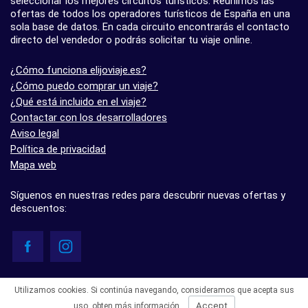
seleccionar los mejores circuitos turísticos. Reunimos las
ofertas de todos los operadores turísticos de España en una
sola base de datos. En cada circuito encontrarás el contacto
directo del vendedor o podrás solicitar tu viaje online.
¿Cómo funciona elijoviaje.es?
¿Cómo puedo comprar un viaje?
¿Qué está incluido en el viaje?
Contactar con los desarrolladores
Aviso legal
Política de privacidad
Mapa web
Síguenos en nuestras redes para descubrir nuevas ofertas y
descuentos:
© elijoviaje.es – Plataforma de búsqueda de viajes organizados, 2026
Utilizamos cookies. Si continúa navegando, consideramos que acepta sus
- 5.0 basado en 7 opiniones
Accept
uso,
obten más información