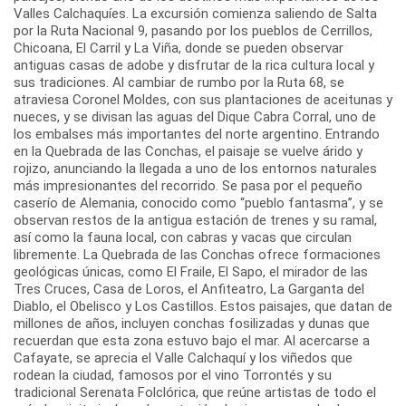
Valles Calchaquíes. La excursión comienza saliendo de Salta
por la Ruta Nacional 9, pasando por los pueblos de Cerrillos,
Chicoana, El Carril y La Viña, donde se pueden observar
antiguas casas de adobe y disfrutar de la rica cultura local y
sus tradiciones. Al cambiar de rumbo por la Ruta 68, se
atraviesa Coronel Moldes, con sus plantaciones de aceitunas y
nueces, y se divisan las aguas del Dique Cabra Corral, uno de
los embalses más importantes del norte argentino. Entrando
en la Quebrada de las Conchas, el paisaje se vuelve árido y
rojizo, anunciando la llegada a uno de los entornos naturales
más impresionantes del recorrido. Se pasa por el pequeño
caserío de Alemania, conocido como “pueblo fantasma”, y se
observan restos de la antigua estación de trenes y su ramal,
así como la fauna local, con cabras y vacas que circulan
libremente. La Quebrada de las Conchas ofrece formaciones
geológicas únicas, como El Fraile, El Sapo, el mirador de las
Tres Cruces, Casa de Loros, el Anfiteatro, La Garganta del
Diablo, el Obelisco y Los Castillos. Estos paisajes, que datan de
millones de años, incluyen conchas fosilizadas y dunas que
recuerdan que esta zona estuvo bajo el mar. Al acercarse a
Cafayate, se aprecia el Valle Calchaquí y los viñedos que
rodean la ciudad, famosos por el vino Torrontés y su
tradicional Serenata Folclórica, que reúne artistas de todo el