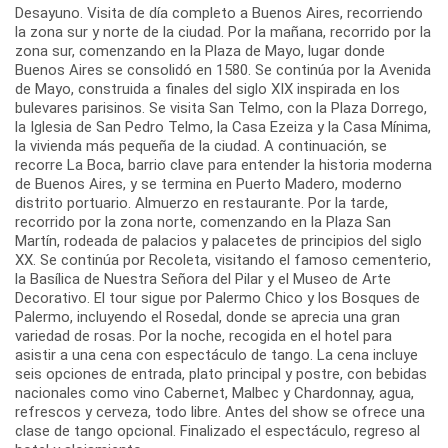
Desayuno. Visita de día completo a Buenos Aires, recorriendo
la zona sur y norte de la ciudad. Por la mañana, recorrido por la
zona sur, comenzando en la Plaza de Mayo, lugar donde
Buenos Aires se consolidó en 1580. Se continúa por la Avenida
de Mayo, construida a finales del siglo XIX inspirada en los
bulevares parisinos. Se visita San Telmo, con la Plaza Dorrego,
la Iglesia de San Pedro Telmo, la Casa Ezeiza y la Casa Mínima,
la vivienda más pequeña de la ciudad. A continuación, se
recorre La Boca, barrio clave para entender la historia moderna
de Buenos Aires, y se termina en Puerto Madero, moderno
distrito portuario. Almuerzo en restaurante. Por la tarde,
recorrido por la zona norte, comenzando en la Plaza San
Martín, rodeada de palacios y palacetes de principios del siglo
XX. Se continúa por Recoleta, visitando el famoso cementerio,
la Basílica de Nuestra Señora del Pilar y el Museo de Arte
Decorativo. El tour sigue por Palermo Chico y los Bosques de
Palermo, incluyendo el Rosedal, donde se aprecia una gran
variedad de rosas. Por la noche, recogida en el hotel para
asistir a una cena con espectáculo de tango. La cena incluye
seis opciones de entrada, plato principal y postre, con bebidas
nacionales como vino Cabernet, Malbec y Chardonnay, agua,
refrescos y cerveza, todo libre. Antes del show se ofrece una
clase de tango opcional. Finalizado el espectáculo, regreso al