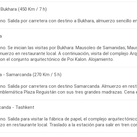
 Bukhara (450 Km / 7 h)
o. Salida por carretera con destino a Bukhara, almuerzo sencillo en
a
no. Se inician las visitas por Bukhara: Mausoleo de Samanidas; Ma
muerzo en restaurante local. A continuación, visita del complejo Arqu
on el conjunto arquitectónico de Poi Kalon. Alojamiento.
a - Samarcanda (270 Km / 5 h)
no. Salida por carretera con destino Samarcanda. Almuerzo en resta
emblemática Plaza Reguistán con sus tres grandes madrazas. Cena en
anda - Tashkent
o. Salida para visitar la fábrica de papel, el complejo arquitectóni
o en restaurante local. Traslado a la estación para salir en tren co