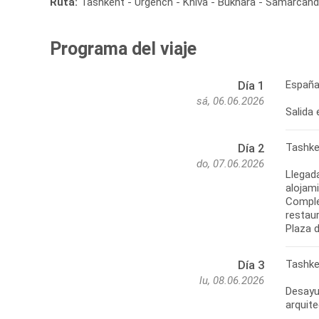
Ruta:
Tashkent - Urgench - Khiva - Bukhara - Samarcan
Programa del viaje
España
Día 1
sá, 06.06.2026
Salida 
Tashke
Día 2
do, 07.06.2026
Llegada
alojam
Comple
restaur
Plaza 
Tashke
Día 3
lu, 08.06.2026
Desayun
arquite