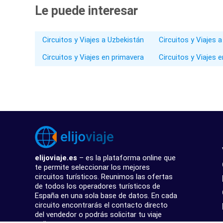
Le puede interesar
Circuitos y Viajes a Uzbekistán
Circuitos y Viajes a
Circuitos y Viajes en primavera
Circuitos y Viajes 
elijoviaje.es
– es la plataforma online que
te permite seleccionar los mejores
circuitos turísticos. Reunimos las ofertas
de todos los operadores turísticos de
España en una sola base de datos. En cada
circuito encontrarás el contacto directo
del vendedor o podrás solicitar tu viaje