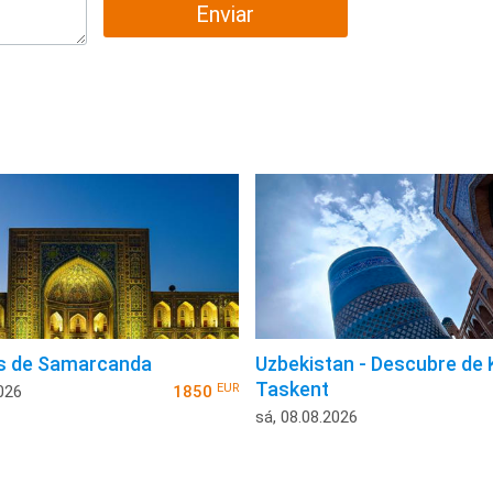
Enviar
s de Samarcanda
Uzbekistan - Descubre de 
Taskent
EUR
026
1850
sá, 08.08.2026