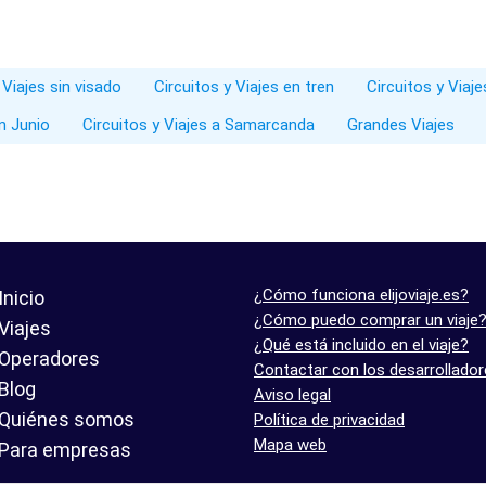
 Viajes sin visado
Circuitos y Viajes en tren
Circuitos y Viaj
en Junio
Circuitos y Viajes a Samarcanda
Grandes Viajes
¿Cómo funciona elijoviaje.es?
Inicio
¿Cómo puedo comprar un viaje
Viajes
¿Qué está incluido en el viaje?
Operadores
Contactar con los desarrollado
Blog
Aviso legal
Quiénes somos
Política de privacidad
Mapa web
Para empresas