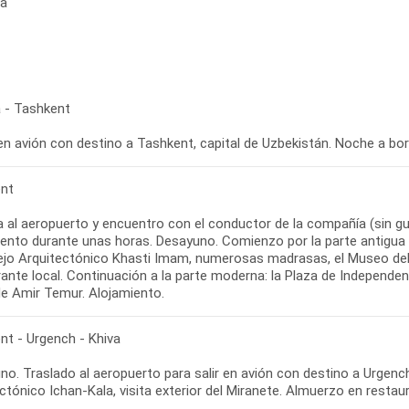
da
 - Tashkent
en avión con destino a Tashkent, capital de Uzbekistán. Noche a bor
nt
 al aeropuerto y encuentro con el conductor de la compañía (sin guí
iento durante unas horas. Desayuno. Comienzo por la parte antigua
jo Arquitectónico Khasti Imam, numerosas madrasas, el Museo del
ante local. Continuación a la parte moderna: la Plaza de Independenc
de Amir Temur. Alojamiento.
nt - Urgench - Khiva
o. Traslado al aeropuerto para salir en avión con destino a Urgench.
ctónico Ichan-Kala, visita exterior del Miranete. Almuerzo en restaur