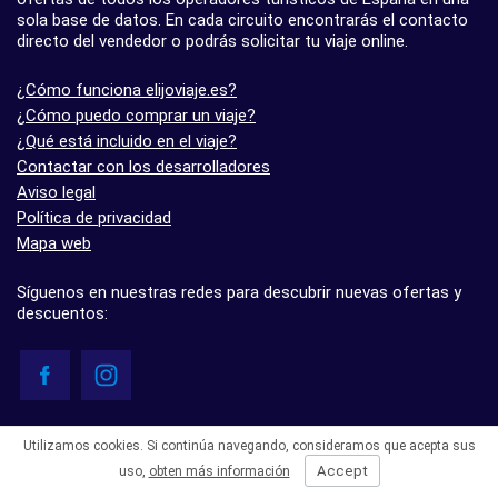
sola base de datos. En cada circuito encontrarás el contacto
directo del vendedor o podrás solicitar tu viaje online.
¿Cómo funciona elijoviaje.es?
¿Cómo puedo comprar un viaje?
¿Qué está incluido en el viaje?
Contactar con los desarrolladores
Aviso legal
Política de privacidad
Mapa web
Síguenos en nuestras redes para descubrir nuevas ofertas y
descuentos:
© elijoviaje.es – Plataforma de búsqueda de viajes organizados, 2026
Utilizamos cookies. Si continúa navegando, consideramos que acepta sus
- 5.0 basado en 7 opiniones
Accept
uso,
obten más información