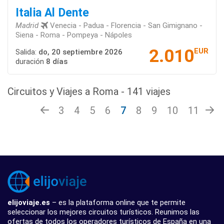
Italia Al Dente
Madrid
Venecia - Padua - Florencia - San Gimignano -
Siena - Roma - Pompeya - Nápoles
2.010
EUR
Salida:
do, 20 septiembre 2026
duración
8 días
Circuitos y Viajes a Roma - 141 viajes
3
4
5
6
7
8
9
10
11
elijoviaje.es
– es la plataforma online que te permite
seleccionar los mejores circuitos turísticos. Reunimos las
ofertas de todos los operadores turísticos de España en una